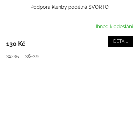
Podpora klenby podélná SVORTO
Ihned k odeslání
DETAIL
130 Kč
32-35
36-39