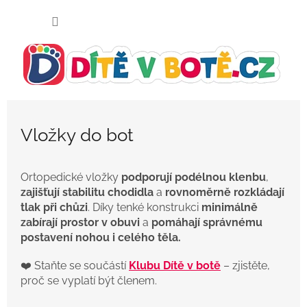
Přejít
NÁKUP
na
KOŠÍK
obsah
Vložky do bot
Ortopedické vložky
podporují podélnou klenbu
,
zajišťují stabilitu chodidla
a
rovnoměrně rozkládají
tlak při chůzi
. Díky tenké konstrukci
minimálně
zabírají prostor v obuvi
a
pomáhají správnému
postavení nohou i celého těla.
❤️ Staňte se součástí
Klubu Dítě v botě
– zjistěte,
proč se vyplatí být členem.