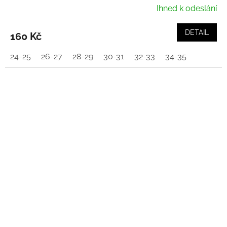
Ihned k odeslání
DETAIL
160 Kč
24-25
26-27
28-29
30-31
32-33
34-35