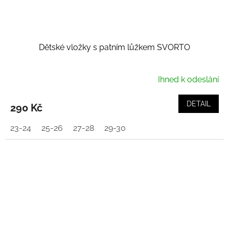
Dětské vložky s patním lůžkem SVORTO
Ihned k odeslání
DETAIL
290 Kč
23-24
25-26
27-28
29-30