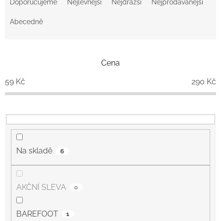
a
Doporučujeme
Nejlevnější
Nejdražší
Nejprodávanější
z
e
Abecedně
n
í
p
Cena
r
o
59
Kč
290
Kč
d
u
k
t
ů
Na skladě
6
AKČNÍ SLEVA
0
BAREFOOT
1