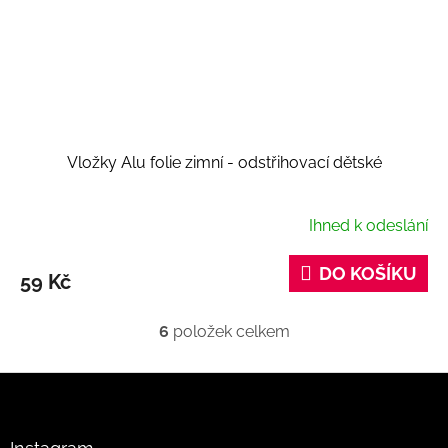
Vložky Alu folie zimní - odstřihovací dětské
Ihned k odeslání
DO KOŠÍKU
59 Kč
6
položek celkem
O
v
l
Z
á
á
d
p
a
a