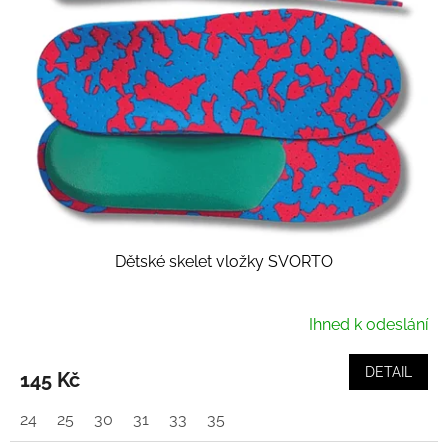
i
s
p
r
o
d
u
k
t
ů
Dětské skelet vložky SVORTO
Ihned k odeslání
DETAIL
145 Kč
24
25
30
31
33
35