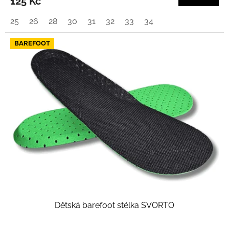
125 Kč
25
26
28
30
31
32
33
34
BAREFOOT
Dětská barefoot stélka SVORTO