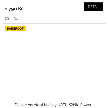
DETAIL
1 790 Kč
29
31
BAREFOOT
Dětské barefoot holínky KOEL, White flowers