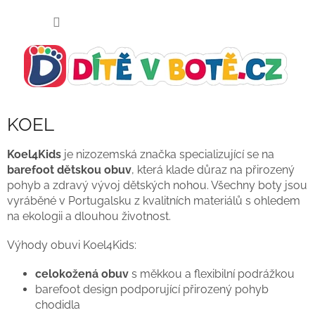
Přejít
NÁKUP
na
KOŠÍK
obsah
KOEL
Koel4Kids
je nizozemská značka specializující se na
barefoot dětskou obuv
, která klade důraz na přirozený
pohyb a zdravý vývoj dětských nohou. Všechny boty jsou
vyráběné v Portugalsku z kvalitních materiálů s ohledem
na ekologii a dlouhou životnost.
Výhody obuvi Koel4Kids:
celokožená obuv
s měkkou a flexibilní podrážkou
barefoot design podporující přirozený pohyb
chodidla