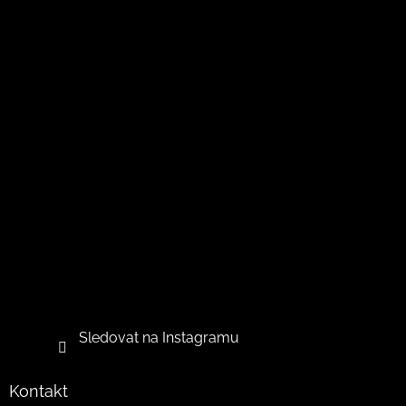
v
ý
p
i
s
u
Sledovat na Instagramu
Kontakt