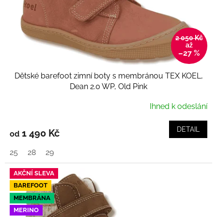
d
u
k
t
2 050 Kč
ů
až
–27 %
Dětské barefoot zimní boty s membránou TEX KOEL,
Dean 2.0 WP, Old Pink
Ihned k odeslání
DETAIL
1 490 Kč
od
25
28
29
AKČNÍ SLEVA
BAREFOOT
MEMBRÁNA
MERINO