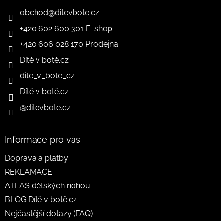
obchod
@
ditevbote.cz
+420 602 600 301 E-shop
+420 606 028 170 Prodejna
Dítě v botě.cz
dite_v_bote_cz
Dítě v botě.cz
@ditevbote.cz
Informace pro vás
Doprava a platby
REKLAMACE
ATLAS dětských nohou
BLOG Dítě v botě.cz
Nejčastější dotazy (FAQ)