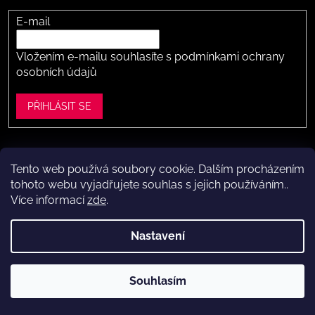
E-mail
Vložením e-mailu souhlasíte s
podmínkami ochrany
osobních údajů
PŘIHLÁSIT SE
Tento web používá soubory cookie. Dalším procházením
Vytvořil Shoptet
tohoto webu vyjadřujete souhlas s jejich používáním..
Více informací
zde
.
Copyright 2026
Dítě v botě .cz
. Všechna práva vyhrazena.
Upravit nastavení cookies
Nastavení
Máte to k nám kousek?
Navštivte naši kamennou prodejnu
Souhlasím
ve Vestci (kousek za Prahou) – nožky změříme a poradíme s
výběrem.
Kamenná prodejna dětské obuvi Dítě v botě.cz
ve Vestci u Prahy (Praha-západ)