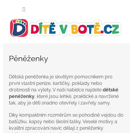
Přejít
NÁKUP
na
KOŠÍK
obsah
Pěněženky
Dětská peněženka je skvělým pomocníkem pro
první vlastní peníze, kartičky, poklady nebo
drobnosti na výlety. V naší nabídce najdete
dětské
peněženky
, které jsou lehké, praktické a navržené
tak, aby je děti snadno otevřely i zavřely samy.
Díky kompaktním rozměrům se pohodlně vejdou do
batůžku, kapsy nebo školní tašky. Veselé motivy a
kvalitní zpracování navíc dělají z peněženky