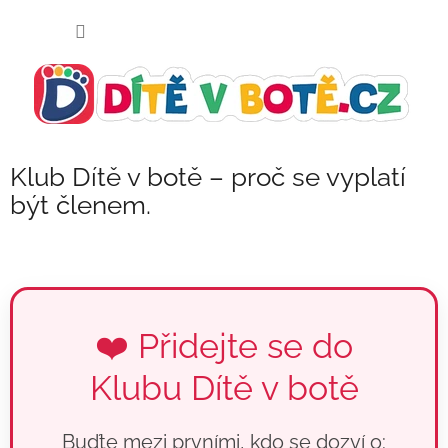
Přejít
NÁKUP
na
KOŠÍK
obsah
Klub Dítě v botě – proč se vyplatí
být členem.
❤️ Přidejte se do
Klubu Dítě v botě
Buďte mezi prvními, kdo se dozví o: