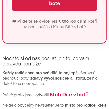
botě
❤️ Přidejte se k více než
3 500 rodičům
, kteří
už jsou součástí Klubu Dítě v botě.
Nechte si od nás posílat jen to, co vám
opravdu pomůže
Každý rodič chce pro své dítě to nejlepší.
Správně
padnoucí boty,
zdravý vývoj nožiček a jistotu,
že nic
důležitého nepropásne.
Klub Dítě v botě
Právě proto jsme vytvořili
Nejde o obyčejný newsletter. Je to
místo pro rodiče, kteří