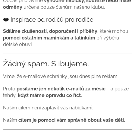
Občas připravíme
výhodné nabídky, soutěže nebo malé
odměny
určené pouze členům našeho klubu.
❤️ Inspirace od rodičů pro rodiče
Sdílíme zkušenosti, doporučení i příběhy
, které mohou
pomoci ostatním maminkám a tatínkům
při výběru
dětské obuvi.
Žádný spam. Slibujeme.
Víme, že e-mailové schránky jsou dnes plné reklam.
Proto
posíláme jen několik e-mailů za měsíc
– a pouze
tehdy,
když máme opravdu co říct.
Naším cílem není zaplavit vás nabídkami.
Naším
cílem je pomoci vám správně obout vaše děti.