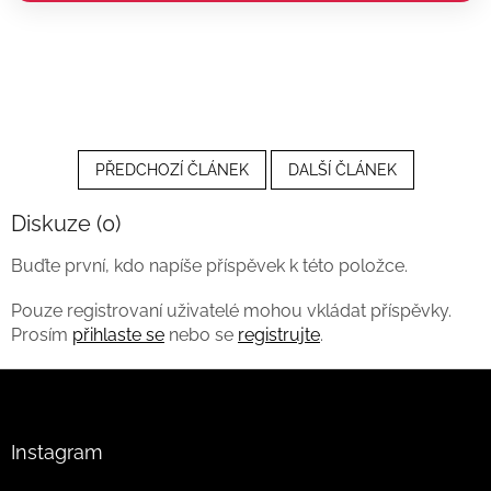
PŘEDCHOZÍ ČLÁNEK
DALŠÍ ČLÁNEK
Diskuze (0)
Buďte první, kdo napíše příspěvek k této položce.
Pouze registrovaní uživatelé mohou vkládat příspěvky.
Prosím
přihlaste se
nebo se
registrujte
.
Z
á
p
a
Instagram
t