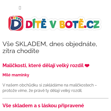
Přejít
NÁKUP
na
KOŠÍK
obsah
Vše SKLADEM, dnes objednáte,
zítra chodíte
Maličkosti, které dělají velký rozdíl ❤️
Milé maminky
V našem obchůdku si zakládáme na maličkostech –
protože víme, že právě ty dělají velký rozdíl.
Vše skladem a s láskou připravené