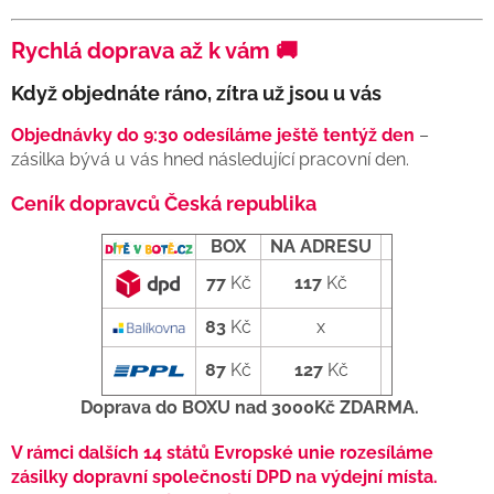
Rychlá doprava až k vám 🚚
Když objednáte ráno, zítra už jsou u vás
Objednávky do 9:30 odesíláme ještě tentýž den
–
zásilka bývá u vás hned následující pracovní den.
Ceník dopravců Česká republika
BOX
NA ADRESU
77
Kč
117
Kč
83
Kč
x
87
Kč
127
Kč
Doprava do BOXU nad 3000Kč ZDARMA.
V rámci dalších 14 států Evropské unie rozesíláme
zásilky dopravní společností DPD na výdejní místa.