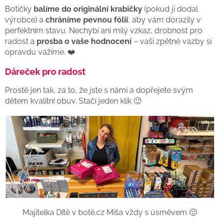
Botičky
balíme do originální krabičky
(pokud ji dodal
výrobce) a
chráníme pevnou fólií
, aby vám dorazily v
perfektním stavu. Nechybí ani milý vzkaz, drobnost pro
radost a
prosba o vaše hodnocení
– vaší zpětné vazby si
opravdu vážíme. ❤️
Dáreček pro radost
Prostě jen tak, za to, že jste s námi a dopřejete svým
dětem kvalitní obuv. Stačí jeden klik 🙂
Majitelka Dítě v botě.cz Míša vždy s úsměvem 🙂