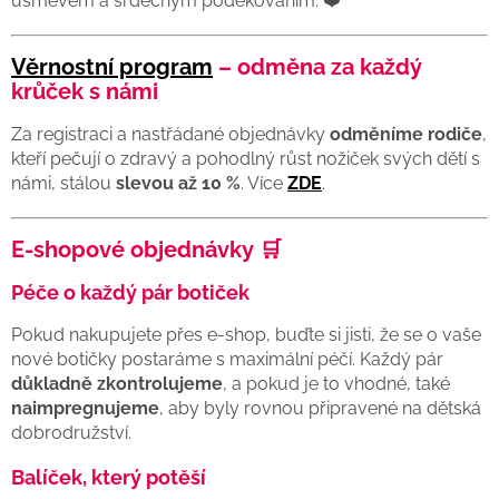
úsměvem a srdečným poděkováním. ❤️
Věrnostní program
– odměna za každý
krůček s námi
Za registraci a nastřádané objednávky
odměníme rodiče
,
kteří pečují o zdravý a pohodlný růst nožiček svých dětí s
námi, stálou
slevou až 10 %
. Více
ZDE
.
E-shopové objednávky 🛒
Péče o každý pár botiček
Pokud nakupujete přes e-shop, buďte si jisti, že se o vaše
nové botičky postaráme s maximální péčí. Každý pár
důkladně zkontrolujeme
, a pokud je to vhodné, také
naimpregnujeme
, aby byly rovnou připravené na dětská
dobrodružství.
Balíček, který potěší