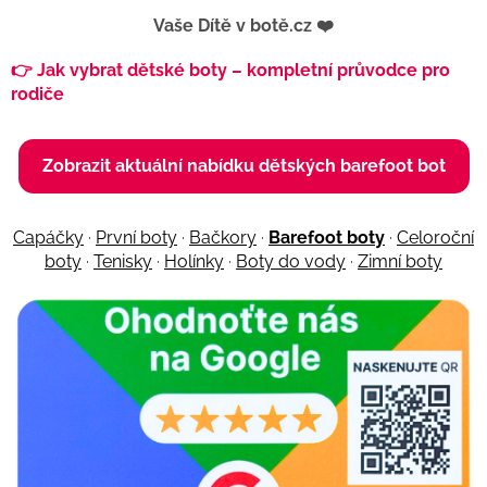
Vaše Dítě v botě.cz ❤️
👉 Jak vybrat dětské boty – kompletní průvodce pro
rodiče
Zobrazit aktuální nabídku dětských barefoot bot
Capáčky
·
První boty
·
Bačkory
·
Barefoot boty
·
Celoroční
boty
·
Tenisky
·
Holínky
·
Boty do vody
·
Zimní boty