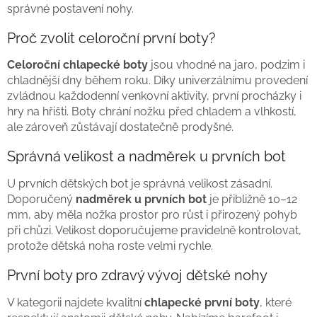
správné postavení nohy.
Proč zvolit celoroční první boty?
Celoroční chlapecké boty
jsou vhodné na jaro, podzim i
chladnější dny během roku. Díky univerzálnímu provedení
zvládnou každodenní venkovní aktivity, první procházky i
hry na hřišti. Boty chrání nožku před chladem a vlhkostí,
ale zároveň zůstávají dostatečně prodyšné.
Správná velikost a nadměrek u prvních bot
U prvních dětských bot je správná velikost zásadní.
Doporučený
nadměrek u prvních bot
je přibližně 10–12
mm, aby měla nožka prostor pro růst i přirozený pohyb
při chůzi. Velikost doporučujeme pravidelně kontrolovat,
protože dětská noha roste velmi rychle.
První boty pro zdravý vývoj dětské nohy
V kategorii najdete kvalitní
chlapecké první boty
, které