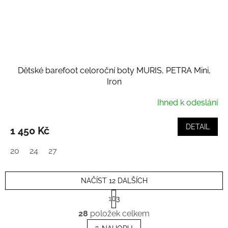
Dětské barefoot celoroční boty MURIS, PETRA Mini,
Iron
Ihned k odeslání
DETAIL
1 450 Kč
20
24
27
NAČÍST 12 DALŠÍCH
S
1
3
t
O
r
28
položek celkem
v
á