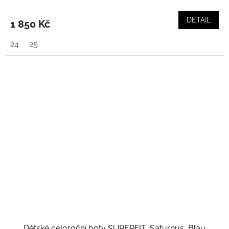
DETAIL
1 850 Kč
24
25
Dětské celoroční boty SUPERFIT, Saturnus, Blau