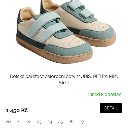
i
s
p
r
o
d
u
k
t
ů
Dětské barefoot celoroční boty MURIS, PETRA Mini,
Steel
Ihned k odeslání
DETAIL
1 450 Kč
20
21
22
23
24
25
26
27