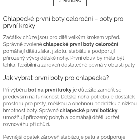
l
n
NAHORU
k
á
o
d
v
a
Chlapecké první boty celoroční – boty pro
á
c
první kroky
n
í
í
p
Začátky chůze jsou pro dítě velkým krokem vpřed.
r
Správně zvolené
chlapecké první boty celoroční
v
pomáhají dítěti získat jistotu, stabilitu a podporují
k
přirozený vývoj dětské nohy. První obuv by měla být
y
lehká, flexibilní a zároveň dostatečně pevná v oblasti paty.
v
ý
p
Jak vybrat první boty pro chlapečka?
i
s
Při výběru
bot na první kroky
je důležité zaměřit se
u
především na funkčnost. Dětská noha potřebuje dostatek
prostoru pro prsty, měkkou a ohebnou podrážku a nízkou
hmotnost boty. Správné
chlapecké první botičky
umožňují přirozený pohyb a pomáhají dítěti udržet
rovnováhu při chůzi.
Pevnější opatek zároveň stabilizuje patu a podporuje