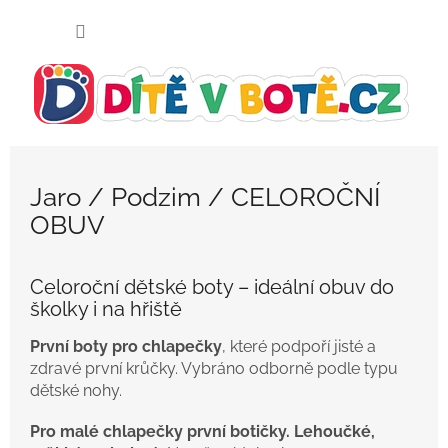
Přejít
NÁKUP
na
KOŠÍK
obsah
Jaro / Podzim / CELOROČNÍ
OBUV
Celoroční dětské boty – ideální obuv do
školky i na hřiště
První boty pro chlapečky
, které podpoří jisté a
zdravé první krůčky. Vybráno odborně podle typu
dětské nohy.
Pro malé chlapečky první botičky. Lehoučké,