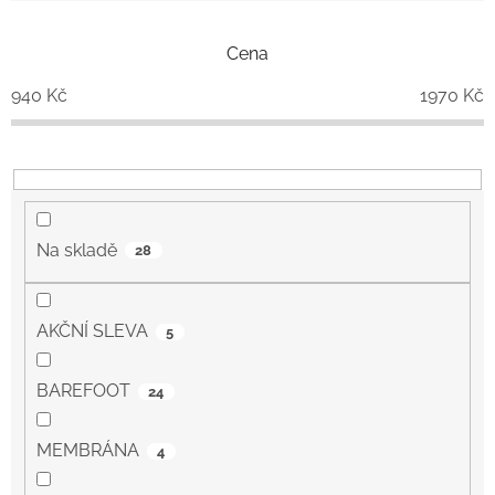
í
p
Cena
r
o
940
Kč
1970
Kč
d
u
k
t
ů
Na skladě
28
AKČNÍ SLEVA
5
BAREFOOT
24
MEMBRÁNA
4