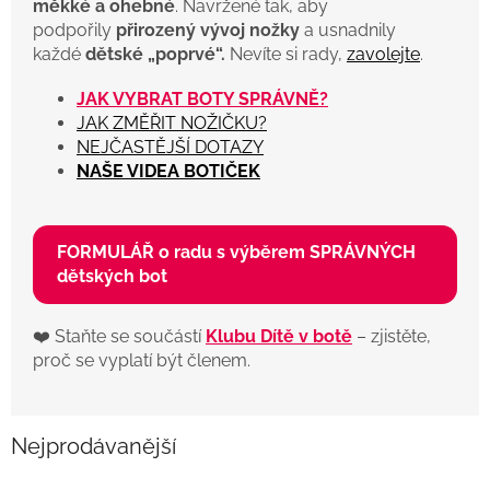
měkké a ohebné
. Navržené tak, aby
podpořily
přirozený vývoj nožky
a usnadnily
každé
dětské „poprvé“.
Nevíte si rady,
zavolejte
.
JAK VYBRAT BOTY SPRÁVNĚ?
JAK ZMĚŘIT NOŽIČKU?
NEJČASTĚJŠÍ DOTAZY
NAŠE VIDEA BOTIČEK
FORMULÁŘ o radu s výběrem SPRÁVNÝCH
dětských bot
❤️ Staňte se součástí
Klubu Dítě v botě
– zjistěte,
proč se vyplatí být členem.
Nejprodávanější