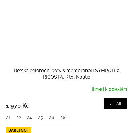
Dětské celoroční boty s membránou SYMPATEX
RICOSTA, Kito, Nautic
Ihned k odeslání
DETAIL
1 970 Kč
21
22
24
25
26
28
BAREFOOT