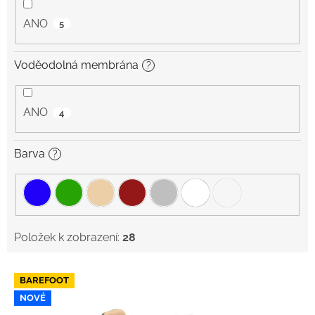
ANO
5
Voděodolná membrána
?
ANO
4
Barva
?
Položek k zobrazení:
28
V
BAREFOOT
ý
NOVÉ
p