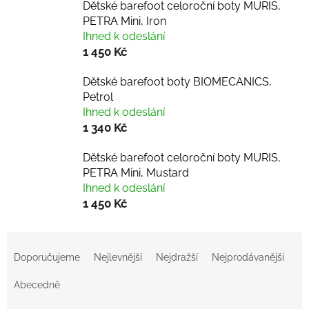
Dětské barefoot celoroční boty MURIS,
PETRA Mini, Iron
Ihned k odeslání
1 450 Kč
Dětské barefoot boty BIOMECANICS,
Petrol
Ihned k odeslání
1 340 Kč
Dětské barefoot celoroční boty MURIS,
PETRA Mini, Mustard
Ihned k odeslání
1 450 Kč
Ř
a
Doporučujeme
Nejlevnější
Nejdražší
Nejprodávanější
z
e
Abecedně
n