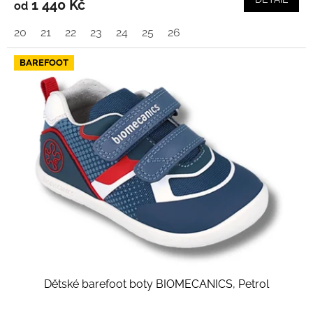
1 440 Kč
od
20
21
22
23
24
25
26
BAREFOOT
Dětské barefoot boty BIOMECANICS, Petrol