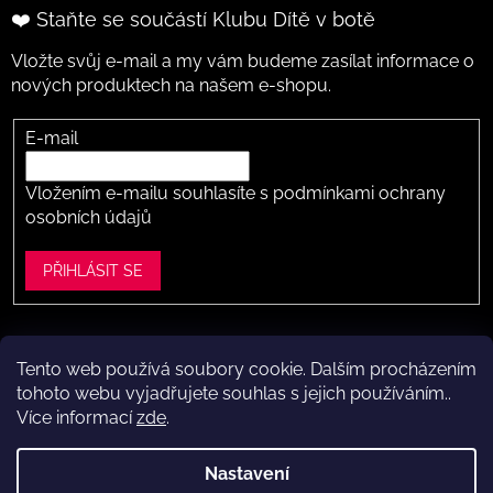
❤️ Staňte se součástí Klubu Dítě v botě
Vložte svůj e-mail a my vám budeme zasílat informace o
nových produktech na našem e-shopu.
E-mail
Vložením e-mailu souhlasíte s
podmínkami ochrany
osobních údajů
PŘIHLÁSIT SE
Tento web používá soubory cookie. Dalším procházením
Vytvořil Shoptet
tohoto webu vyjadřujete souhlas s jejich používáním..
Více informací
zde
.
Copyright 2026
Dítě v botě .cz
. Všechna práva vyhrazena.
Upravit nastavení cookies
Nastavení