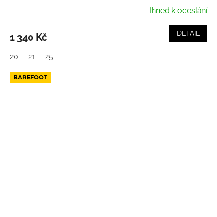
Ihned k odeslání
DETAIL
1 340 Kč
20
21
25
BAREFOOT