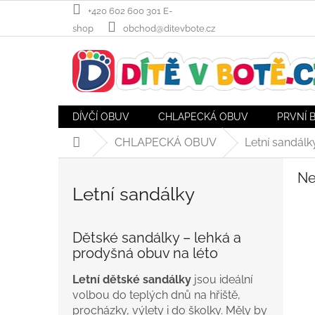
Přejít
+420 602 600 301 E-
na
shop
obchod@ditevbote.cz
obsah
DÍVČÍ OBUV
CHLAPECKÁ OBUV
PRVNÍ 
CHLAPECKÁ OBUV
Letní sandálk
Domů
Ne
Letní sandálky
Dětské sandálky – lehká a
prodyšná obuv na léto
Letní dětské sandálky
jsou ideální
volbou do teplých dnů na hřiště,
procházky, výlety i do školky. Měly by