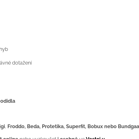
ohyb
rávné dotažení
hodidla
igi
,
Froddo, Beda, Protetika, Superfit, Bobux nebo Bundga