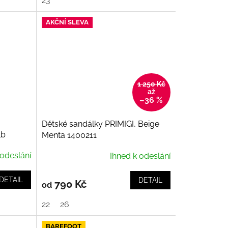
23
AKČNÍ SLEVA
1 250 Kč
až
–36 %
Dětské sandálky PRIMIGI, Beige
lb
Menta 1400211
 odeslání
Ihned k odeslání
DETAIL
DETAIL
790 Kč
od
22
26
BAREFOOT