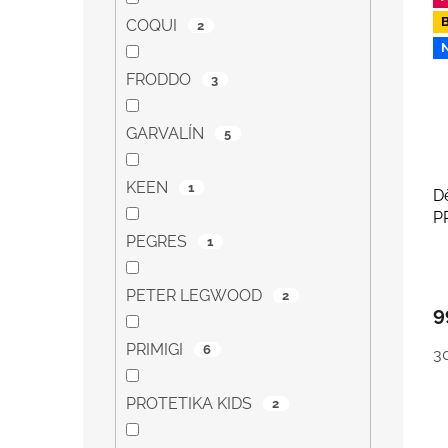
COQUI
2
FRODDO
3
GARVALÍN
5
KEEN
1
D
PR
1
PEGRES
1
PETER LEGWOOD
2
9
PRIMIGI
6
3
PROTETIKA KIDS
2