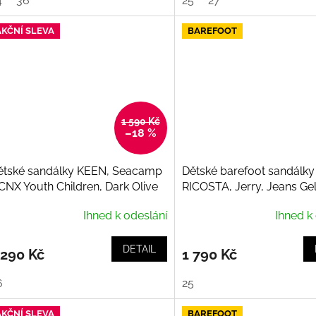
4
36
25
27
AKČNÍ SLEVA
BAREFOOT
1 590 Kč
–18 %
ětské sandálky KEEN, Seacamp
Dětské barefoot sandálky
 CNX Youth Children, Dark Olive
RICOSTA, Jerry, Jeans Ge
Ihned k odeslání
Ihned k
DETAIL
 290 Kč
1 790 Kč
6
25
AKČNÍ SLEVA
BAREFOOT