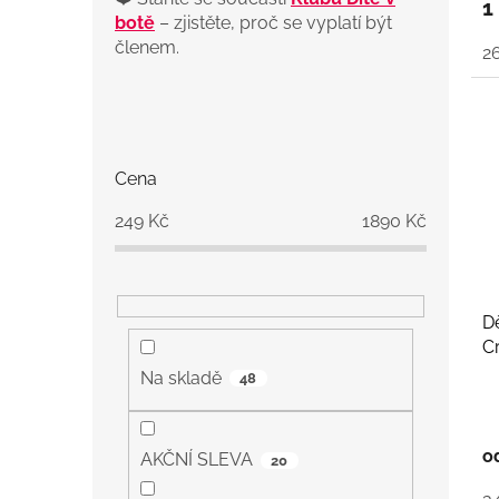
1
botě
– zjistěte, proč se vyplatí být
členem.
2
P
o
s
Cena
t
r
249
Kč
1890
Kč
a
n
n
í
D
p
C
a
Na skladě
48
n
e
l
o
AKČNÍ SLEVA
20