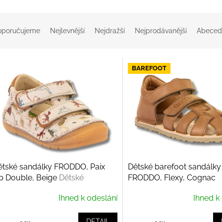
oporučujeme
Nejlevnější
Nejdražší
Nejprodávanější
Abeced
BAREFOOT
ětské sandálky FRODDO, Paix
Dětské barefoot sandálky
p Double, Beige
Dětské
FRODDO, Flexy, Cognac
andálky FRODDO, Paix Up
Ihned k odeslání
Ihned k
ouble, Beige
DETAIL