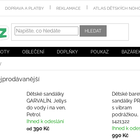
DOPRAVA A PLATBY
REKLAMACE
ATLAS DĚTSKÝCH NOH
HLEDAT
BOTY
OBLEČENÍ
DOPLŇKY
POUKAZ
BAZÁRE
y
jprodávanější
Dětské sandálky
Dětské bare
GARVALÍN, Jellys
sandálky PR
do vody i na ven,
s vibram
Petrol
podrážkou, M
Ihned k odeslání
1421322
390 Kč
Ihned k odes
od
990 Kč