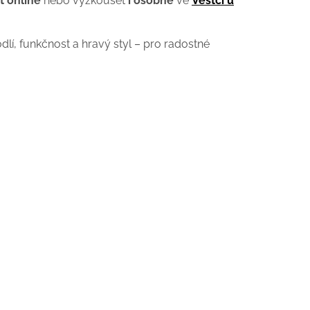
t
online
nebo vyzkoušet
i osobně
ve
Vestci u
dlí, funkčnost a hravý styl – pro radostné