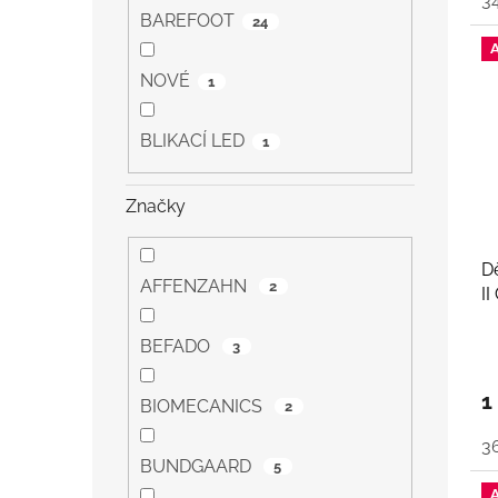
3
BAREFOOT
24
NOVÉ
1
BLIKACÍ LED
1
Značky
D
AFFENZAHN
2
II
BEFADO
3
1
BIOMECANICS
2
3
BUNDGAARD
5