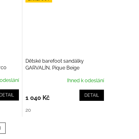
Dětské barefoot sandálky
rco
GARVALÍN, Pique Beige
 odeslání
Ihned k odeslání
DETAIL
DETAIL
1 040 Kč
20
H