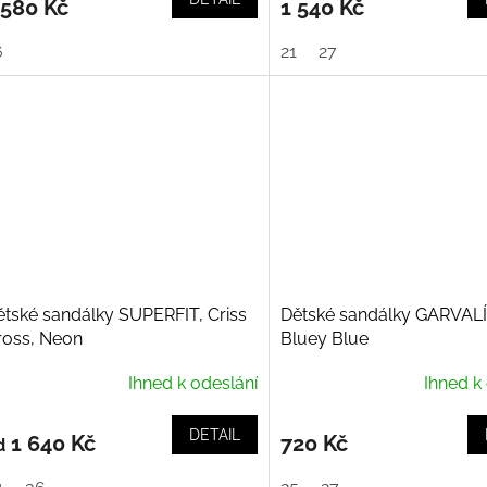
 580 Kč
1 540 Kč
6
21
27
ětské sandálky SUPERFIT, Criss
Dětské sandálky GARVALÍ
ross, Neon
Bluey Blue
Ihned k odeslání
Ihned k
DETAIL
1 640 Kč
720 Kč
d