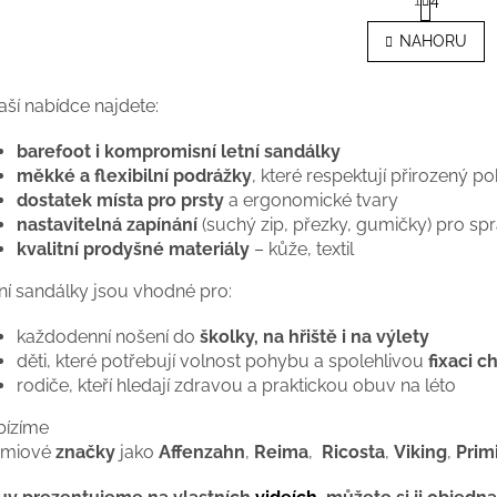
1
4
t
O
r
v
NAHORU
á
l
n
á
k
d
o
aší nabídce najdete:
a
v
c
á
barefoot i kompromisní letní sandálky
í
n
měkké a flexibilní podrážky
, které respektují přirozený p
p
í
r
dostatek místa pro prsty
a ergonomické tvary
v
nastavitelná zapínání
(suchý zip, přezky, gumičky) pro sp
k
kvalitní prodyšné materiály
– kůže, textil
y
v
ní sandálky jsou vhodné pro:
ý
p
každodenní nošení do
školky, na hřiště i na výlety
i
děti, které potřebují volnost pohybu a spolehlivou
fixaci c
s
rodiče, kteří hledají zdravou a praktickou obuv na léto
u
bízíme
émiové
značky
jako
Affenzahn
,
Reima
,
Ricosta
,
Viking
,
Prim