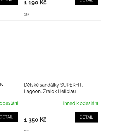
DETAIL
1 190 Kč
19
N,
Dětské sandálky SUPERFIT,
Lagoon, Žralok Hellblau
 odeslání
Ihned k odeslání
DETAIL
DETAIL
1 350 Kč