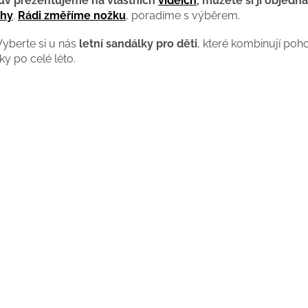
uv prezentujeme na vlastních
videích
, můžete si ji objedna
ahy
.
Rádi změříme nožku
, poradíme s výběrem.
Vyberte si u nás
letní sandálky pro děti
, které kombinují poho
ky po celé léto.