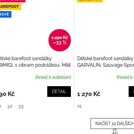
BAREFOOT
NOVÉ
1 490 Kč
–33 %
ětské barefoot sandálky
Dětské barefoot sandálky
IMIGI, s vibram podrážkou, Milit
GARVALÍN, Sauvage Spo
421322
Ihned k odeslání
Ihned k
DETAIL
90 Kč
1 270 Kč
0
32
33
21
NAČÍST 12 DALŠÍC
S