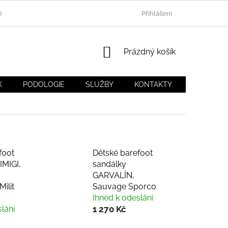
OU
BLOG DÍTĚ V BOTĚ.CZ
NEJČASTĚJŠÍ DOTAZY (FAQ)
Přihlášení
NÁKUPNÍ
Prázdný košík
KOŠÍK
K
PODOLOGIE
SLUŽBY
KONTAKTY
MOJE OB
foot
Dětské barefoot
IMIGI,
sandálky
GARVALÍN,
ilit
Sauvage Sporco
Ihned k odeslání
lání
1 270 Kč