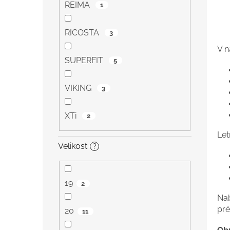
REIMA
1
RICOSTA
3
V n
SUPERFIT
5
VIKING
3
XTi
2
Let
Velikost
?
19
2
Na
pr
20
11