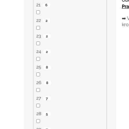
Ob
21
6
Pr
➡️ 
22
2
kro
23
2
24
2
25
8
26
8
27
7
28
5