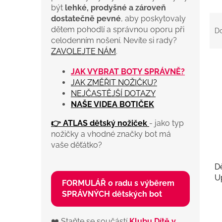
být
lehké, prodyšné a zároveň
Ř
dostatečně pevné
, aby poskytovaly
a
dětem pohodlí a správnou oporu při
D
z
celodenním nošení. Nevíte si rady?
e
ZAVOLEJTE NÁM
.
n
V
í
JAK VYBRAT BOTY SPRÁVNĚ?
ý
p
JAK ZMĚŘIT NOŽIČKU?
p
r
NEJČASTĚJŠÍ DOTAZY
i
o
NAŠE VIDEA BOTIČEK
s
d
p
👉 ATLAS dětský nožiček
- jako typ
u
r
nožičky a vhodné značky bot má
k
o
vaše děťátko?
t
d
ů
u
D
k
U
t
FORMULÁŘ o radu s výběrem
s
ů
SPRÁVNÝCH dětských bot
D
❤️ Staňte se součástí
Klubu Dítě v