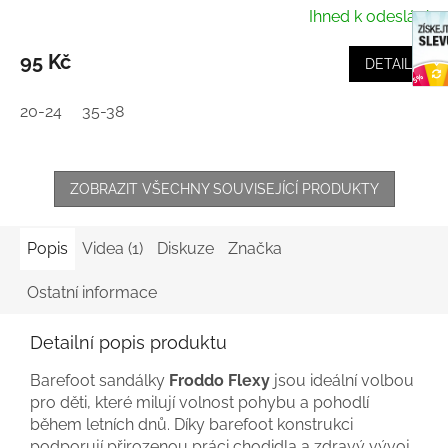
Ihned k odeslání
95 Kč
DETAIL
20-24
35-38
ZOBRAZIT VŠECHNY SOUVISEJÍCÍ PRODUKTY
Popis
Videa (1)
Diskuze
Značka
Ostatní informace
Detailní popis produktu
Barefoot sandálky
Froddo Flexy
jsou ideální volbou
pro děti, které milují volnost pohybu a pohodlí
během letních dnů. Díky barefoot konstrukci
podporují přirozenou práci chodidla a zdravý vývoj