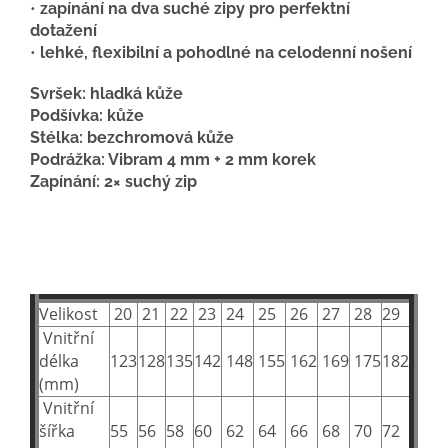
•
zapínání na dva suché zipy pro perfektní
dotažení
•
lehké, flexibilní a pohodlné na celodenní nošení
Svršek: hladká kůže
Podšívka: kůže
Stélka: bezchromová kůže
Podrážka: Vibram 4 mm + 2 mm korek
Zapínání: 2× suchý zip
Velikost
20
21
22
23
24
25
26
27
28
29
Vnitřní
délka
123
128
135
142
148
155
162
169
175
182
(mm)
Vnitřní
šířka
55
56
58
60
62
64
66
68
70
72