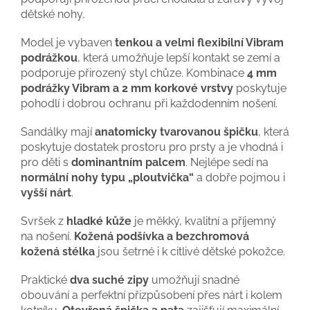
dětské nohy.
Model je vybaven
tenkou a velmi flexibilní Vibram
podrážkou
, která umožňuje lepší kontakt se zemí a
podporuje přirozený styl chůze. Kombinace
4 mm
podrážky Vibram a 2 mm korkové vrstvy
poskytuje
pohodlí i dobrou ochranu při každodenním nošení.
Sandálky mají
anatomicky tvarovanou špičku
, která
poskytuje dostatek prostoru pro prsty a je vhodná i
pro děti s
dominantním palcem
. Nejlépe sedí na
normální nohy typu „ploutvička“
a dobře pojmou i
vyšší nárt
.
Svršek z
hladké kůže
je měkký, kvalitní a příjemný
na nošení.
Kožená podšívka a bezchromová
kožená stélka
jsou šetrné i k citlivé dětské pokožce.
Praktické
dva suché zipy
umožňují snadné
obouvání a perfektní přizpůsobení přes nárt i kolem