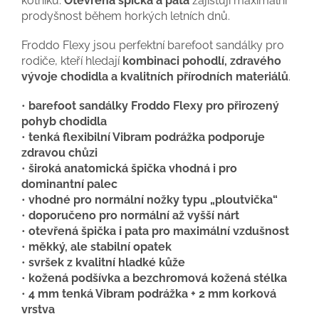
kotníku.
Otevřená špička a pata
zajišťují maximální
prodyšnost během horkých letních dnů.
Froddo Flexy jsou perfektní barefoot sandálky pro
rodiče, kteří hledají
kombinaci pohodlí, zdravého
vývoje chodidla a kvalitních přírodních materiálů
.
•
barefoot sandálky Froddo Flexy pro přirozený
pohyb chodidla
•
tenká flexibilní Vibram podrážka podporuje
zdravou chůzi
•
široká anatomická špička vhodná i pro
dominantní palec
•
vhodné pro normální nožky typu „ploutvička“
•
doporučeno pro normální až vyšší nárt
•
otevřená špička i pata pro maximální vzdušnost
•
měkký, ale stabilní opatek
•
svršek z kvalitní hladké kůže
•
kožená podšívka a bezchromová kožená stélka
•
4 mm tenká Vibram podrážka + 2 mm korková
vrstva