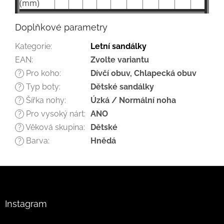
(mm)
Doplňkové parametry
Kategorie
:
Letní sandálky
EAN
:
Zvolte variantu
Pro koho
:
Dívčí obuv, Chlapecká obuv
?
Typ boty
:
Dětské sandálky
?
Šířka nohy
:
Úzká / Normální noha
?
Pro vysoký nárt
:
ANO
?
Věková skupina
:
Dětské
?
Barva
:
Hnědá
?
Z
á
p
a
Instagram
t