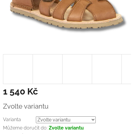
1 540 Kč
Měrná
Zvolte variantu
cena:
Varianta
Můžeme doručit do:
Zvolte variantu