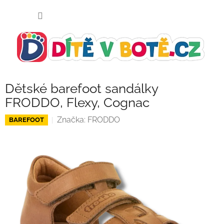
Přejít
NÁKUP
na
KOŠÍK
obsah
Dětské barefoot sandálky
FRODDO, Flexy, Cognac
Značka:
FRODDO
BAREFOOT