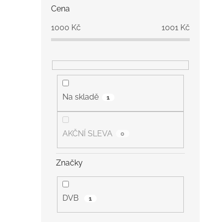
s
Cena
t
r
1000
Kč
1001
Kč
a
n
n
í
p
a
Na skladě
1
n
e
l
AKČNÍ SLEVA
0
Značky
DVB
1