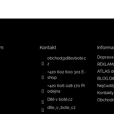
am
Kontakt
Informa
Doprava 
obchod
@
ditevbote.c
z
REKLAM
ATLAS d
+420 602 600 301 E-
shop
BLOG Dít
+420 606 028 170 Pr
Nejčastě
odejna
Kontakty
Dítě v botě.cz
Obchodn
dite_v_bote_cz