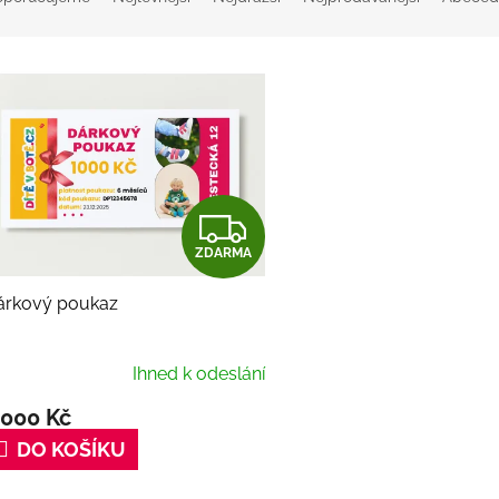
Z
ZDARMA
D
árkový poukaz
A
R
Ihned k odeslání
M
 000 Kč
DO KOŠÍKU
A