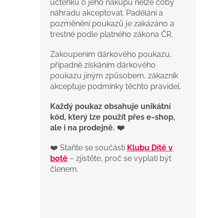
účtenku o jeho nákupu nelze coby
náhradu akceptovat. Padělání a
pozměnění poukazů je zakázáno a
trestné podle platného zákona ČR.
Zakoupením dárkového poukazu,
případně získáním dárkového
poukazu jiným způsobem, zákazník
akceptuje podmínky těchto pravidel.
Každý poukaz obsahuje unikátní
kód, který lze použít přes e-shop,
ale i na prodejně.
❤️
❤️ Staňte se součástí
Klubu Dítě v
botě
– zjistěte, proč se vyplatí být
členem.
P
o