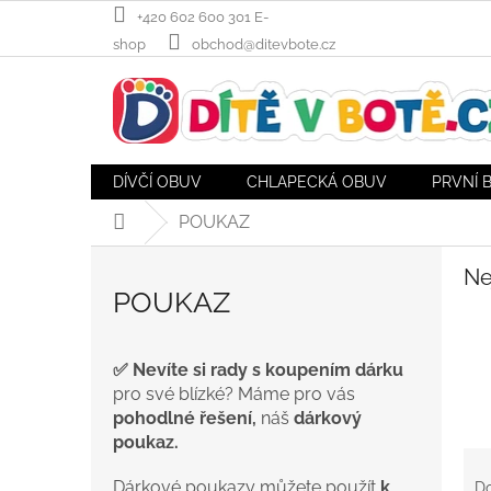
Přejít
+420 602 600 301 E-
na
shop
obchod@ditevbote.cz
obsah
DÍVČÍ OBUV
CHLAPECKÁ OBUV
PRVNÍ 
POUKAZ
Domů
Ne
POUKAZ
✅
Nevíte si rady s koupením dárku
pro své blízké? Máme pro vás
pohodlné řešení,
náš
dárkový
poukaz.
Ř
a
Dárkové poukazy
můžete použít
k
D