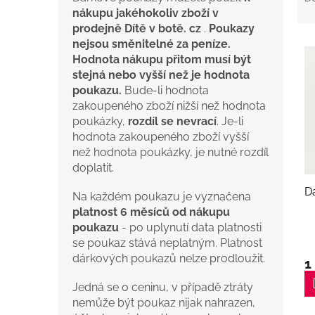
z
nákupu jakéhokoliv zboží v
e
prodejně Dítě v botě. cz
.
Poukazy
n
V
nejsou směnitelné za peníze.
í
ý
Hodnota nákupu přitom musí být
p
p
stejná nebo vyšší než je hodnota
r
i
poukazu.
Bude-li hodnota
o
s
zakoupeného zboží nižší než hodnota
d
p
poukázky,
rozdíl se nevrací
. Je-li
u
r
hodnota zakoupeného zboží vyšší
k
o
než hodnota poukázky, je nutné rozdíl
t
d
doplatit.
ů
u
D
Na každém poukazu je vyznačena
k
platnost 6 měsíců od nákupu
t
poukazu
- po uplynutí data platnosti
ů
se poukaz stává neplatným. Platnost
dárkových poukazů nelze prodloužit.
1
Jedná se o ceninu, v případě ztráty
nemůže být poukaz nijak nahrazen,