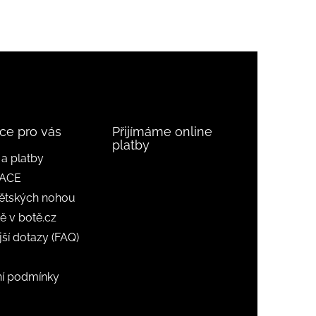
ce pro vás
Přijímáme online
platby
a platby
ACE
ětských nohou
ě v botě.cz
jší dotazy (FAQ)
í podmínky