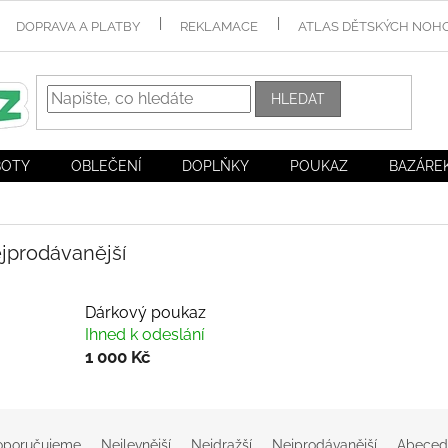
DOPRAVA A PLATBY
REKLAMACE
ATLAS DĚTSKÝCH NOH
HLEDAT
BOTY
OBLEČENÍ
DOPLŇKY
POUKAZ
BAZÁRE
jprodávanější
Dárkový poukaz
Ihned k odeslání
1 000 Kč
oporučujeme
Nejlevnější
Nejdražší
Nejprodávanější
Abeced