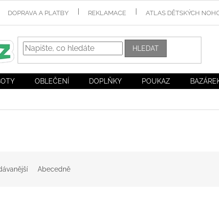
DOPRAVA A PLATBY
REKLAMACE
ATLAS DĚTSKÝCH NOH
HLEDAT
BOTY
OBLEČENÍ
DOPLŇKY
POUKAZ
BAZÁRE
dávanější
Abecedně