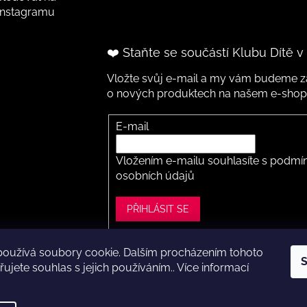
Instagramu
❤️ Staňte se součástí Klubu Dítě v
Vložte svůj e-mail a my vám budeme za
o nových produktech na našem e-shop
E-mail
Vložením e-mailu souhlasíte s
podmín
osobních údajů
PŘIHLÁSIT SE
používá soubory cookie. Dalším procházením tohoto
S
ght 2026
Dítě v botě .cz
. Všechna práva vyhrazena.
Upravit nastavení
ujete souhlas s jejich používáním.. Více informací
Vytvořil Shoptet