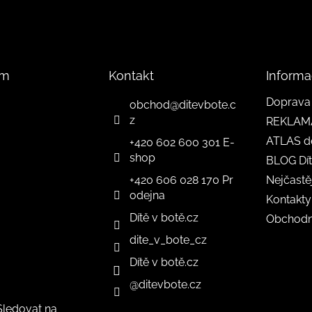
l
á
d
a
c
í
am
Kontakt
Informa
p
r
Doprava 
obchod
@
ditevbote.c
v
z
REKLAM
k
y
ATLAS d
+420 602 600 301 E-
v
shop
BLOG Dít
ý
p
+420 606 028 170 Pr
Nejčastě
i
odejna
Kontakty
s
Dítě v botě.cz
u
Obchodn
dite_v_bote_cz
Dítě v botě.cz
@ditevbote.cz
Sledovat na