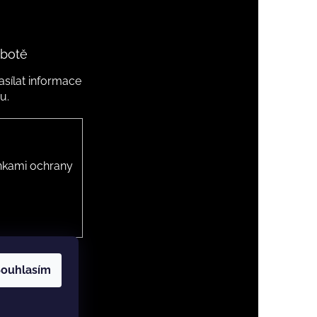
 botě
sílat informace
u.
kami ochrany
ouhlasím
 cookies