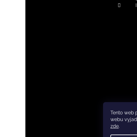
Tento web 
Copyri
webu vyjadř
zde
.