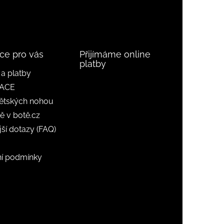
ce pro vás
Přijímáme online
platby
a platby
ACE
ětských nohou
ě v botě.cz
jší dotazy (FAQ)
í podmínky