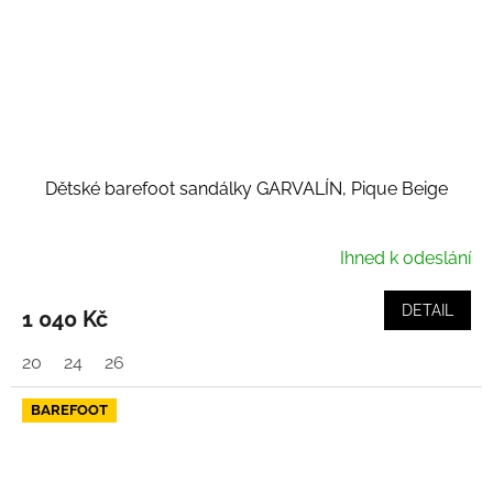
Dětské barefoot sandálky GARVALÍN, Pique Beige
Ihned k odeslání
DETAIL
1 040 Kč
20
24
26
BAREFOOT