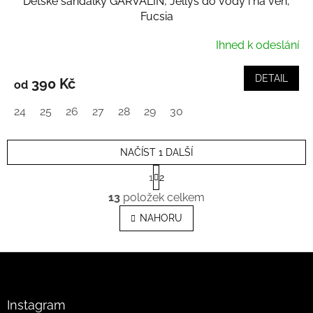
Dětské sandálky GARVALÍN, Jellys do vody i na ven,
Fucsia
Ihned k odeslání
DETAIL
390 Kč
od
24
25
26
27
28
29
30
NAČÍST 1 DALŠÍ
S
1
2
t
O
r
13
položek celkem
v
á
l
n
NAHORU
k
á
o
d
v
Z
a
á
c
á
n
í
p
í
p
a
Instagram
r