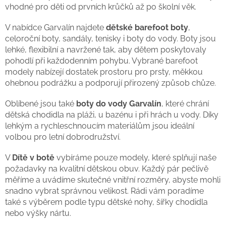
vhodné pro děti od prvních krůčků až po školní věk.
V nabídce Garvalín najdete
dětské barefoot boty
,
celoroční boty, sandály, tenisky i boty do vody. Boty jsou
lehké, flexibilní a navržené tak, aby dětem poskytovaly
pohodlí při každodenním pohybu. Vybrané barefoot
modely nabízejí dostatek prostoru pro prsty, měkkou
ohebnou podrážku a podporují přirozený způsob chůze.
Oblíbené jsou také
boty do vody Garvalín
, které chrání
dětská chodidla na pláži, u bazénu i při hrách u vody. Díky
lehkým a rychleschnoucím materiálům jsou ideální
volbou pro letní dobrodružství.
V
Dítě v botě
vybíráme pouze modely, které splňují naše
požadavky na kvalitní dětskou obuv. Každý pár pečlivě
měříme a uvádíme skutečné vnitřní rozměry, abyste mohli
snadno vybrat správnou velikost. Rádi vám poradíme
také s výběrem podle typu dětské nohy, šířky chodidla
nebo výšky nártu.