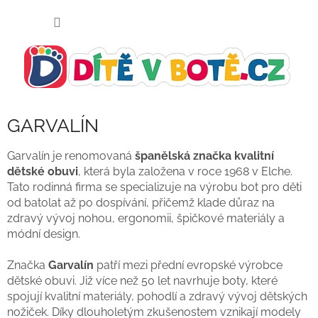
Přejít
NÁKUP
na
KOŠÍK
obsah
GARVALÍN
Garvalín je renomovaná
španělská značka kvalitní
dětské obuvi
, která byla založena v roce 1968 v Elche.
Tato rodinná firma se specializuje na výrobu bot pro děti
od batolat až po dospívání, přičemž klade důraz na
zdravý vývoj nohou, ergonomii, špičkové materiály a
módní design.
Značka
Garvalín
patří mezi přední evropské výrobce
dětské obuvi. Již více než 50 let navrhuje boty, které
spojují kvalitní materiály, pohodlí a zdravý vývoj dětských
nožiček. Díky dlouholetým zkušenostem vznikají modely