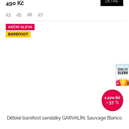
DETAIL
490 Kč
23
25
26
27
AKČNÍ SLEVA
BAREFOOT
1 270 Kč
–37 %
Dětské barefoot sandálky GARVALÍN, Sauvage Blanco