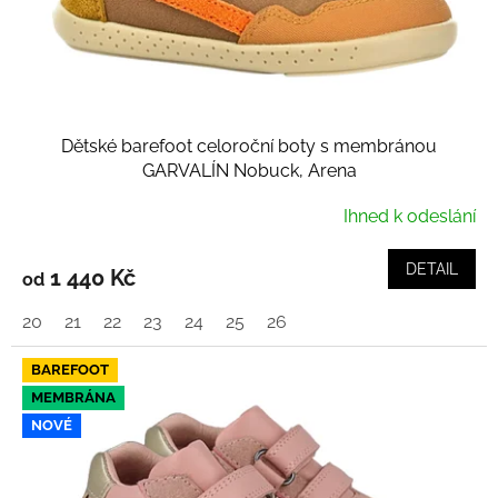
u
k
t
ů
Dětské barefoot celoroční boty s membránou
GARVALÍN Nobuck, Arena
Ihned k odeslání
DETAIL
1 440 Kč
od
20
21
22
23
24
25
26
BAREFOOT
MEMBRÁNA
NOVÉ