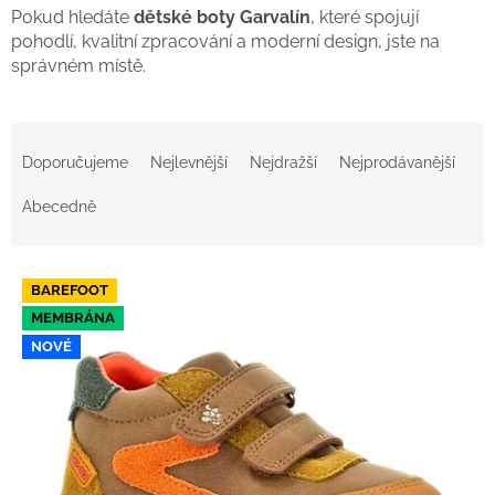
Pokud hledáte
dětské boty Garvalín
, které spojují
pohodlí, kvalitní zpracování a moderní design, jste na
správném místě.
Ř
a
Doporučujeme
Nejlevnější
Nejdražší
Nejprodávanější
z
e
Abecedně
n
í
V
p
BAREFOOT
ý
r
MEMBRÁNA
p
o
NOVÉ
i
d
s
u
p
k
r
t
o
ů
d