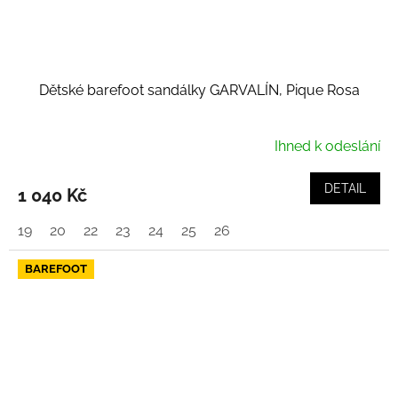
Dětské barefoot sandálky GARVALÍN, Pique Rosa
Ihned k odeslání
DETAIL
1 040 Kč
19
20
22
23
24
25
26
BAREFOOT