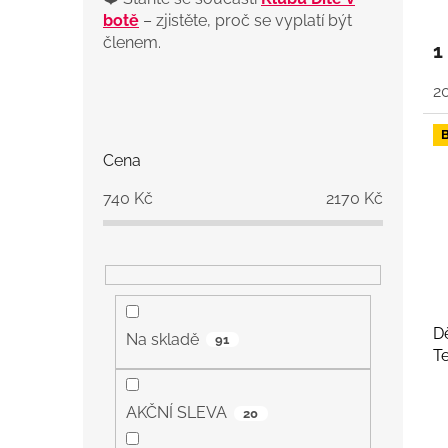
botě
– zjistěte, proč se vyplatí být
členem.
1
2
P
o
s
Cena
t
r
740
Kč
2170
Kč
a
n
n
í
p
a
D
Na skladě
91
n
Te
e
l
AKČNÍ SLEVA
20