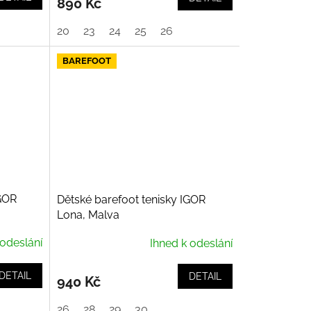
890 Kč
20
23
24
25
26
BAREFOOT
IGOR
Dětské barefoot tenisky IGOR
Lona, Malva
 odeslání
Ihned k odeslání
DETAIL
DETAIL
940 Kč
26
28
29
30