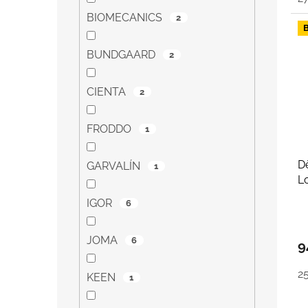
BIOMECANICS
2
BUNDGAARD
2
CIENTA
2
FRODDO
1
D
GARVALÍN
1
L
IGOR
6
JOMA
6
9
2
KEEN
1