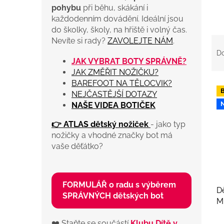
pohybu
při běhu, skákání i
každodenním dovádění. Ideální jsou
do školky, školy, na hřiště i volný čas.
Ř
Nevíte si rady?
ZAVOLEJTE NÁM
.
a
D
z
JAK VYBRAT BOTY SPRÁVNĚ?
e
JAK ZMĚŘIT NOŽIČKU?
n
BAREFOOT NA TĚLOCVIK?
V
í
NEJČASTĚJŠÍ DOTAZY
ý
p
NAŠE VIDEA BOTIČEK
p
r
i
👉 ATLAS dětský nožiček
- jako typ
o
s
nožičky a vhodné značky bot má
d
p
vaše děťátko?
u
r
k
o
t
d
ů
u
FORMULÁŘ o radu s výběrem
D
k
SPRÁVNÝCH dětských bot
M
t
ů
❤️ Staňte se součástí
Klubu Dítě v