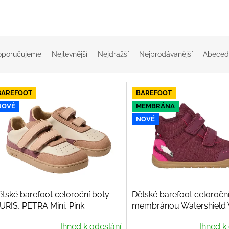
oporučujeme
Nejlevnější
Nejdražší
Nejprodávanější
Abeced
BAREFOOT
BAREFOOT
NOVÉ
MEMBRÁNA
NOVÉ
ětské barefoot celoroční boty
Dětské barefoot celoroční
URIS, PETRA Mini, Pink
membránou Watershield 
Alv Barefoot Paw Mid WP
Ihned k odeslání
Ihned k
Burgundy