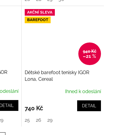
AKČNÍ SLEVA
BAREFOOT
940 Kč
–21 %
IGOR
Dětské barefoot tenisky IGOR
Lona, Cereal
 odeslání
Ihned k odeslání
DETAIL
DETAIL
740 Kč
29
25
26
29