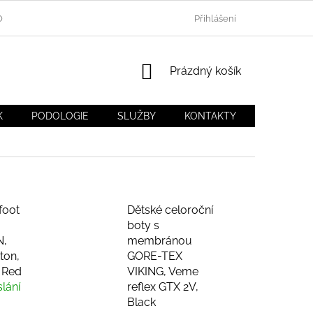
OU
BLOG DÍTĚ V BOTĚ.CZ
NEJČASTĚJŠÍ DOTAZY (FAQ)
Přihlášení
NÁKUPNÍ
Prázdný košík
KOŠÍK
K
PODOLOGIE
SLUŽBY
KONTAKTY
MOJE OB
foot
Dětské celoroční
boty s
,
membránou
ton,
GORE-TEX
, Red
VIKING, Veme
lání
reflex GTX 2V,
Black