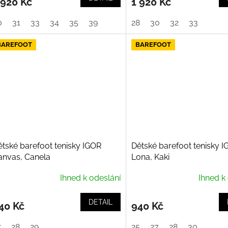
 920 Kč
1 920 Kč
0
31
33
34
35
39
28
30
32
33
BAREFOOT
BAREFOOT
ětské barefoot tenisky IGOR
Dětské barefoot tenisky 
anvas, Canela
Lona, Kaki
Ihned k odeslání
Ihned k
DETAIL
40 Kč
940 Kč
7
28
29
25
27
28
30