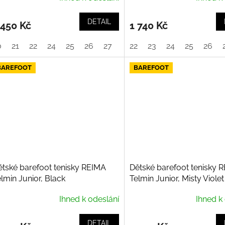
DETAIL
 450 Kč
1 740 Kč
0
21
22
24
25
26
27
22
23
24
25
26
BAREFOOT
BAREFOOT
ětské barefoot tenisky REIMA
Dětské barefoot tenisky 
lmin Junior, Black
Telmin Junior, Misty Violet
Ihned k odeslání
Ihned k
DETAIL