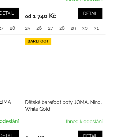
DETAIL
DETAIL
1 740 Kč
od
27
28
29
25
30
26
27
28
29
30
31
32
33
34
BAREFOOT
REIMA
Dětské barefoot boty JOMA, Nino,
White Gold
 odeslání
Ihned k odeslání
DETAIL
DETAIL