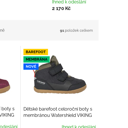
Ihned k odeslání
2 170 Kč
ně
91
položek celkem
BAREFOOT
MEMBRÁNA
NOVÉ
 boty s
Dětské barefoot celoroční boty s
VIKING
membránou Watershield VIKING
 2V,
Aspen Mid WP 2V, Black
 odeslání
Ihned k odeslání