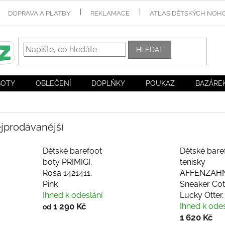
DOPRAVA A PLATBY
REKLAMACE
ATLAS DĚTSKÝCH NOH
HLEDAT
BOTY
OBLEČENÍ
DOPLŇKY
POUKAZ
BAZÁRE
jprodávanější
Dětské barefoot
Dětské bare
boty PRIMIGI,
tenisky
Rosa 1421411,
AFFENZAHN
Pink
Sneaker Cot
Ihned k odeslání
Lucky Otter
1 290 Kč
Ihned k odes
od
1 620 Kč