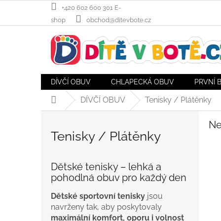
Přejít
+420 602 600 301 E-
na
shop
obchod@ditevbote.cz
obsah
DÍVČÍ OBUV
CHLAPECKÁ OBUV
PRVNÍ 
DÍVČÍ OBUV
Tenisky / Plátěnky
Domů
Ne
Tenisky / Plátěnky
Dětské tenisky – lehká a
pohodlná obuv pro každý den
Dětské sportovní tenisky
jsou
navrženy tak, aby poskytovaly
maximální komfort, oporu i volnost