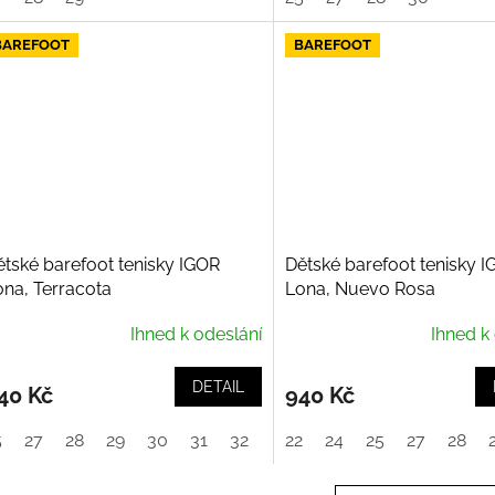
BAREFOOT
BAREFOOT
ětské barefoot tenisky IGOR
Dětské barefoot tenisky 
ona, Terracota
Lona, Nuevo Rosa
Ihned k odeslání
Ihned k
DETAIL
40 Kč
940 Kč
5
27
28
29
30
31
32
33
22
24
25
27
28