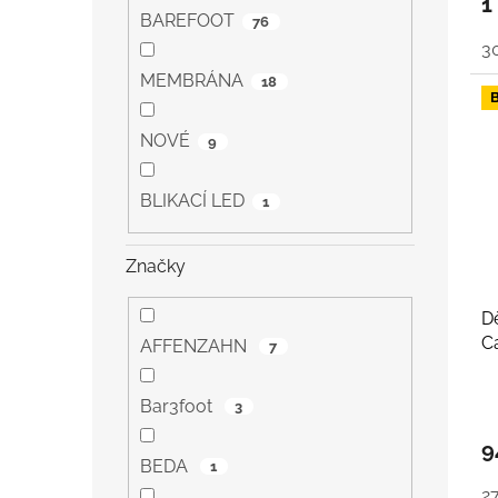
1
BAREFOOT
76
3
MEMBRÁNA
18
NOVÉ
9
BLIKACÍ LED
1
Značky
D
C
AFFENZAHN
7
Bar3foot
3
9
BEDA
1
2