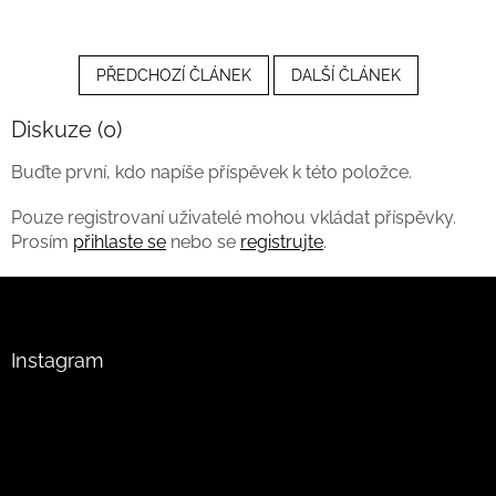
PŘEDCHOZÍ ČLÁNEK
DALŠÍ ČLÁNEK
Diskuze (0)
Buďte první, kdo napíše příspěvek k této položce.
Pouze registrovaní uživatelé mohou vkládat příspěvky.
Prosím
přihlaste se
nebo se
registrujte
.
Z
á
p
a
Instagram
t
í