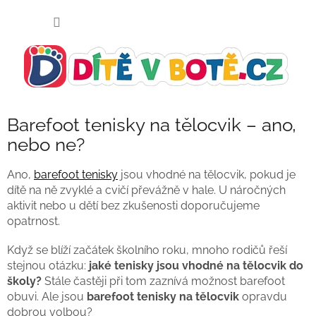
Přejít
NÁKUP
na
KOŠÍK
obsah
Barefoot tenisky na tělocvik – ano,
nebo ne?
Ano,
barefoot tenisky
jsou vhodné na tělocvik, pokud je
dítě na ně zvyklé a cvičí převážně v hale. U náročných
aktivit nebo u dětí bez zkušenosti doporučujeme
opatrnost.
Když se blíží začátek školního roku, mnoho rodičů řeší
stejnou otázku:
jaké tenisky jsou vhodné na tělocvik do
školy?
Stále častěji při tom zaznívá možnost barefoot
obuvi. Ale jsou
barefoot tenisky na tělocvik
opravdu
dobrou volbou?