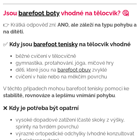
Jsou
barefoot boty
vhodné na tělocvik? 🤔
👉 Krátká odpověď zní:
ANO, ale záleží na typu pohybu a
na dítěti.
✅
Kdy jsou
barefoot tenisky
na tělocvik vhodné
běžné cvičení v tělocvičně
gymnastika, protahování, jóga, míčové hry
děti, které jsou na
barefoot obuv
zvyklé
cvičení v hale nebo na měkčím povrchu
V těchto případech mohou barefoot tenisky pomoci ke
stabilitě, rovnováze a lepšímu vnímání pohybu
.
❌
Kdy je potřeba být opatrní
vysoké dopadové zatížení (časté skoky z výšky,
sprinty na tvrdém povrchu)
výrazné ortopedické odchylky (vhodné konzultovat