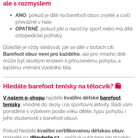
ale s rozmyslem
ANO
, pokud je dítě na barefoot obuv zvyklé a cvičí
převážně v hale
OPATRNĚ
, pokud jde o náročný sport nebo má dítě
ortopedické potřeby
Důležité je vždy sledovat, jak se dítě v botách cítí.
Barefoot obuv není pro každého
, ale pro mnoho dětí
může být skvělým krokem k přirozenému pohybu a
lepšímu vnímání vlastního těla.
Hledáte barefoot tenisky na tělocvik? 🛍️
V našem e-shopu
najdete
kvalitní dětské
barefoot
tenisky
, vhodné do školy i na sportovní aktivity. Rádi vám
poradíme s výběrem podle věku dítěte, typu pohybu i
jeho zkušeností s barefoot obuví.
Pokud hledáte
kvalitní certifikovanou dětskou obuv
,
mrkněte na
ditevbote.cz
– pečlivě vybíráme jen modely,