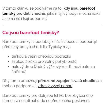
V tomto článku se podíváme na to,
kdy jsou
barefoot
tenisky
pro děti vhodné
, jaké mají výhody i možná rizika
a co na ně říkají odborníci.
Co jsou barefoot tenisky?
Barefoot tenisky napodobují chůzi naboso a podporují
přirozený pohyb chodidla. Typicky mají:
tenkou a velmi ohebnou podrážku
širokou špičku pro volný pohyb prstů
nulový drop (žádný výškový rozdíl mezi patou a
špičkou)
Díky tomu umožňují
přirozené zapojení svalů chodidla
a
mohou podporovat
zdravý vývoj nohou
.
Barefoot tenisky pro děti jsou lehké, bez zbytečného
tlumení a nenutí nohu do nepřirozeného postavení.