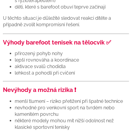
s fyzioterapeutem)
děti, které s barefoot obuví teprve začínají
U těchto situací je důležité sledovat reakci dítěte a
případně zvolit kompromisní řešení.
Výhody barefoot tenisek na tělocvik ✅
přirozený pohyb nohy
lepší rovnováha a koordinace
aktivace svalů chodidla
lehkost a pohodlí při cvičení
Nevýhody a možná rizika ❗
menší tlumení – riziko přetížení při špatné technice
nevhodné pro venkovní sport na tvrdém nebo
kamenitém povrchu
některé modely mohou mít nižší odolnost než
klasické sportovní tenisky