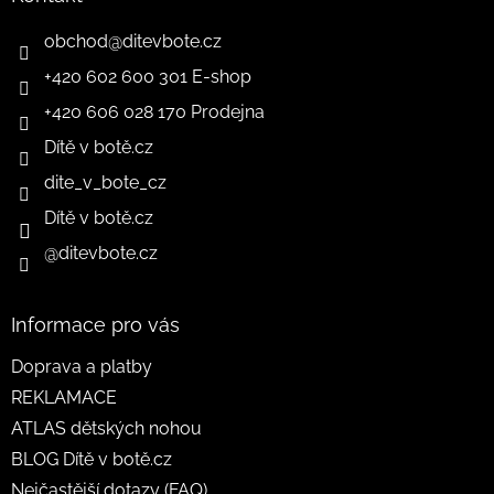
obchod
@
ditevbote.cz
+420 602 600 301 E-shop
+420 606 028 170 Prodejna
Dítě v botě.cz
dite_v_bote_cz
Dítě v botě.cz
@ditevbote.cz
Informace pro vás
Doprava a platby
REKLAMACE
ATLAS dětských nohou
BLOG Dítě v botě.cz
Nejčastější dotazy (FAQ)