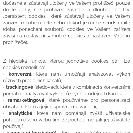
dočasné a zůstávají uloženy ve Vašem prohlížeči pouze
do té doby, než prohlížeč zavřete, a dlouhodobě tzv.
„persistent cookies“, které zůstávají uloženy ve Vašem
zařízení mnohem déle nebo dokud je ručně neodstraníte
(doba ponechání souborů cookies ve Vašem zařízení
závisí na nastavení samotné cookies a nastavení Vašeho
prohlížeče).
Z hlediska funkce, kterou jednotlivé cookies plní, lze
cookies rozdělit na:
•
konverzní
, které nám umožňují analyzovat výkon
různých prodejních kanálů;
•
trackingové
(sledovací), které v kombinaci s konverzními
pomáhají analyzovat výkon různých prodejních kanálů;
•
remarketingové
, které používáme pro personalizaci
obsahu reklam a jejich správnému zacílení;
•
analytické
, které nám pomáhají zvýšit uživatelské
pohodlí našeho webu tím, že pochopíme, jak jej uživatelé
používají;
•
esenciální (nezbytné)
, které jsou důležité pro základní