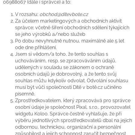
06988067 (dále i správce) a to:
V rozsahu:
obchod@ditevbote.cz
Za účelem marketingových a obchodních aktivit
správce; včetně šíření obchodních sdělení týkajících
se jeho výrobků a/nebo služeb
Po dobu nevyhnutně nutnou, maximálně ale 5 let
ode dne přihlášení.
Jsem si vědom/a toho, že tento souhlas s
uchováváním, resp. se zpracováváním údajů,
udělených v souladu se zákonem o ochraně
osobních údajů je dobrovolný, a že tento svůj
souhlas můžu kdykoliv odvolat. Odvolání souhlasu
musí být vůči společnosti Dítě v botě.cz učiněno
písemně.
Zprostředkovatelem, který zpracovává pro správce
osobní údaje je společnost Pixal, s.r.o., provozovatel
widgetu Koloo. Správce čestně vyhlašuje, že při
výběru jednotlivých sprostředkovatelů dbal na jejich
odbornou, technickou, organizační a personální
způsobilost a jejich schopnost zaručit bezpečnost