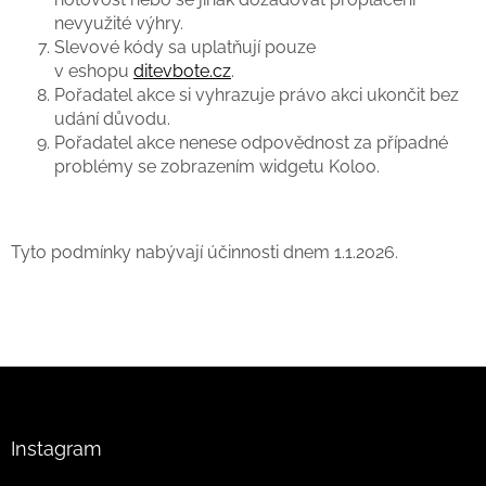
nevyužité výhry.
Slevové kódy sa uplatňují pouze
v eshopu
ditevbote.cz
.
Pořadatel akce si vyhrazuje právo akci ukončit bez
udání důvodu.
Pořadatel akce nenese odpovědnost za případné
problémy se zobrazením widgetu Koloo.
Tyto podmínky nabývají účinnosti dnem 1.1.2026.
Z
á
p
a
Instagram
t