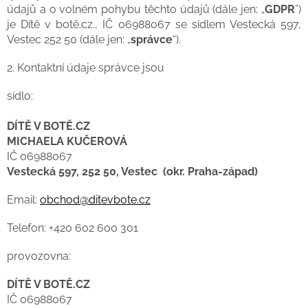
u
ič
údajů a o volném pohybu těchto údajů (dále jen: „
GDPR
”)
o
e,
m
e
je Dítě v botě.cz., IČ 06988067 se sídlem Vestecká 597,
p
zít
á
k
Vestec 252 50 (dále jen: „
správce
“).
or
ra
v
n
u
c
a
a
2. Kontaktní údaje správce jsou
č
h
š
m
e
o
e
ír
sídlo:
n
dí
dí
u
á
te
tě
DÍTĚ V BOTĚ.CZ
o
MICHAELA KUČEROVÁ
b
IČ 06988067
u
Vestecká 597, 252 50, Vestec (okr. Praha-západ)
v
Email:
obchod@ditevbote.cz
Telefon: +420 602 600 301
provozovna:
DÍTĚ V BOTĚ.CZ
IČ 06988067