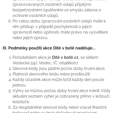
zpracovávaných osobních údajů přijatými
bezpečnostními opatřeními ve smyslu zákona o
ochraně osobních údajů.
Po celou dobu zpracování osobních údajů máte k
nim přístup, v případě pochybností o jejich
správnosti nebo úplnosti, máte právo na vysvětlení
nebo jejich opravu.
XI. Podmínky použití akce Dítě v botě naděluje...
Pořadatelem akce je
Dítě v botě.cz
, se sídlem:
Vestecká 597, Vestec, IČ: 06988067.
Slevové kódy jsou platné počas doby trvání akce.
Platnost slevového kódu nelze prodloužit.
Každý účastník akce může točiť každý den pouze
jednou.
Výhry se můžou počas doby trvání akce měnit. Vždy
aktuální seznam výher je zobrazený přímo v kotouči
kolotoče.
Za neuplatněné slevové kódy nelze vracet finanční
hotovost nebo se jinak dožadovat proplacení