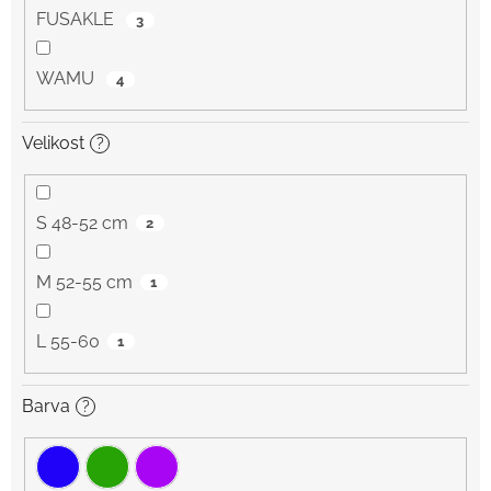
FUSAKLE
3
WAMU
4
Velikost
?
S 48-52 cm
2
M 52-55 cm
1
L 55-60
1
Barva
?