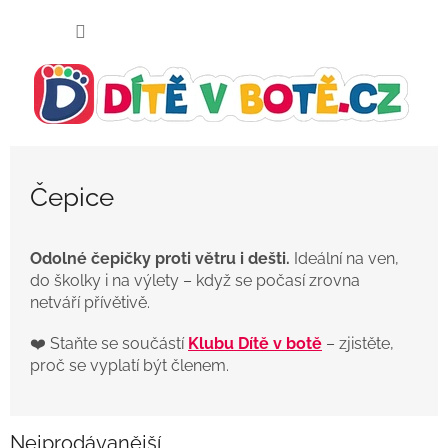
Přejít
NÁKUP
na
KOŠÍK
obsah
Čepice
Odolné čepičky proti větru i dešti.
Ideální na ven,
do školky i na výlety – když se počasí zrovna
netváří přívětivě.
❤️ Staňte se součástí
Klubu Dítě v botě
– zjistěte,
proč se vyplatí být členem.
Nejprodávanější