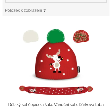
Položek k zobrazení:
7
V
ý
p
i
s
p
r
o
d
u
k
t
ů
Dětský set čepice a šála, Vánoční sob, Dárková tuba