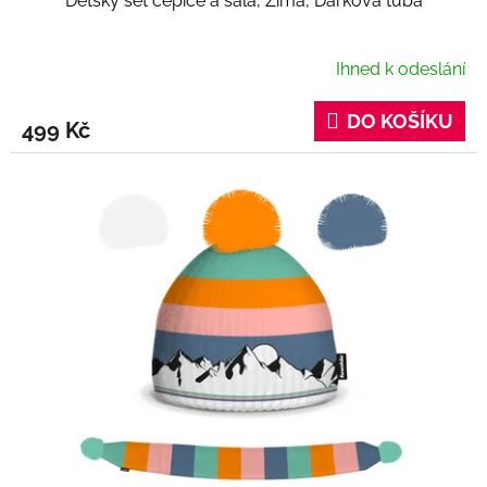
Dětský set čepice a šála, Zima, Dárková tuba
Ihned k odeslání
DO KOŠÍKU
499 Kč