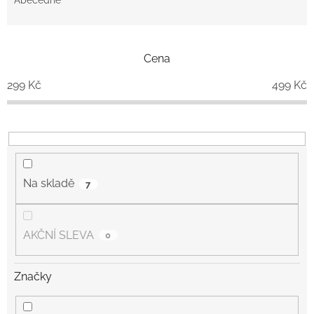
e
Abecedně
n
í
p
Cena
r
o
299
Kč
499
Kč
d
u
k
t
ů
Na skladě
7
AKČNÍ SLEVA
0
Značky