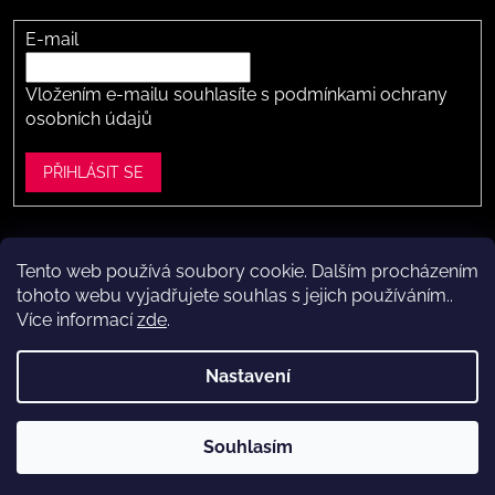
E-mail
Vložením e-mailu souhlasíte s
podmínkami ochrany
osobních údajů
PŘIHLÁSIT SE
Tento web používá soubory cookie. Dalším procházením
Vytvořil Shoptet
tohoto webu vyjadřujete souhlas s jejich používáním..
Více informací
zde
.
Copyright 2026
Dítě v botě .cz
. Všechna práva vyhrazena.
Upravit nastavení cookies
Nastavení
Máte to k nám kousek?
Navštivte naši kamennou prodejnu
Souhlasím
ve Vestci (kousek za Prahou) – nožky změříme a poradíme s
výběrem.
Kamenná prodejna dětské obuvi Dítě v botě.cz
ve Vestci u Prahy (Praha-západ)