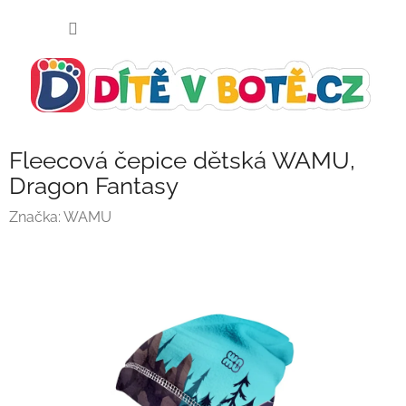
Přejít
NÁKUP
na
KOŠÍK
obsah
Fleecová čepice dětská WAMU,
Dragon Fantasy
Značka:
WAMU