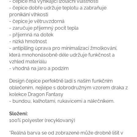
- čepice má vynikající izolační vlastnosti
- čepice dobře udržuje teplotu a zabraňuje
pronikání vlhkosti
- čepice je větruvzdorná
- zaručuje příjemný pocit tepla
- příjemná na dotek
- nízká hmotnost
- antipilling úprava pro minimalizaci žmolkování,
která mnohonásobně déle udržuje funkčnost a
vzhled materiálu
- vhodná na jaro a podzim
Design čepice perfektně ladí s naším funkčním
oblečením, nejlépe s dobrodružným vzorem draka z
kolekce Dragon Fantasy
-
bundou,
kalhotami,
rukavicemi
a
nákrčníkem.
Složení:
100% polyester (recyklovaný)
*Reálná barva se od zobrazené může drobně lišit v