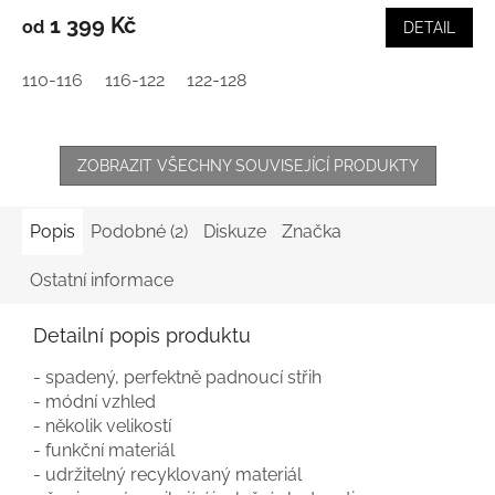
1 399 Kč
od
DETAIL
110-116
116-122
122-128
ZOBRAZIT VŠECHNY SOUVISEJÍCÍ PRODUKTY
Popis
Podobné (2)
Diskuze
Značka
Ostatní informace
Detailní popis produktu
- spadený, perfektně padnoucí střih
- módní vzhled
- několik velikostí
- funkční materiál
- udržitelný recyklovaný materiál