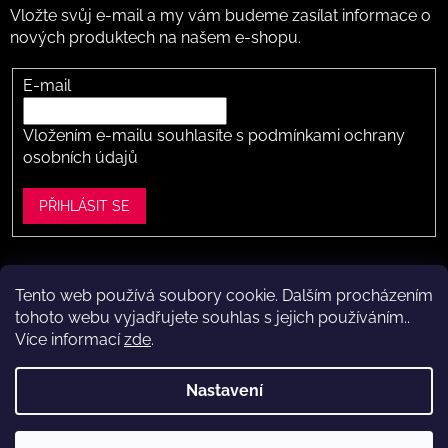
Vložte svůj e-mail a my vám budeme zasílat informace o
nových produktech na našem e-shopu.
E-mail
Vložením e-mailu souhlasíte s
podmínkami ochrany
osobních údajů
PŘIHLÁSIT SE
Tento web používá soubory cookie. Dalším procházením
Vytvořil Shoptet
tohoto webu vyjadřujete souhlas s jejich používáním..
Více informací
zde
.
Copyright 2026
Dítě v botě .cz
. Všechna práva vyhrazena.
Upravit nastavení cookies
Nastavení
Máte to k nám kousek?
Navštivte naši kamennou prodejnu