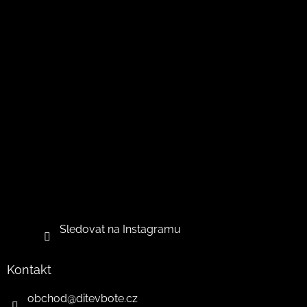
p
i
s
u
Sledovat na Instagramu
Kontakt
obchod
@
ditevbote.cz