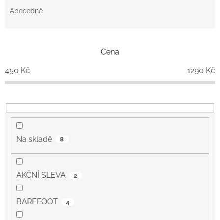
e
Abecedně
n
í
p
Cena
r
o
450
Kč
1290
Kč
d
u
k
t
ů
Na skladě
8
AKČNÍ SLEVA
2
BAREFOOT
4