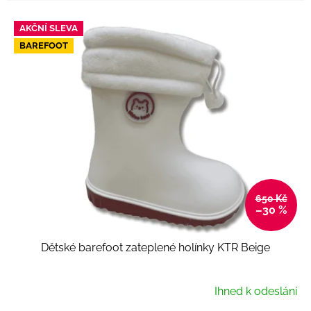
V
AKČNÍ SLEVA
ý
BAREFOOT
p
i
s
p
r
o
d
u
k
t
650 Kč
ů
–30 %
Dětské barefoot zateplené holínky KTR Beige
Ihned k odeslání