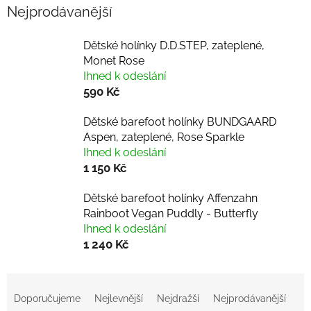
Nejprodávanější
Dětské holínky D.D.STEP, zateplené,
Monet Rose
Ihned k odeslání
590 Kč
Dětské barefoot holínky BUNDGAARD
Aspen, zateplené, Rose Sparkle
Ihned k odeslání
1 150 Kč
Dětské barefoot holínky Affenzahn
Rainboot Vegan Puddly - Butterfly
Ihned k odeslání
1 240 Kč
Ř
a
Doporučujeme
Nejlevnější
Nejdražší
Nejprodávanější
z