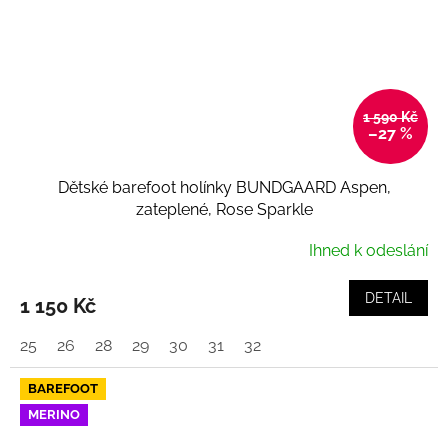
1 590 Kč
–27 %
Dětské barefoot holínky BUNDGAARD Aspen,
zateplené, Rose Sparkle
Ihned k odeslání
DETAIL
1 150 Kč
25
26
28
29
30
31
32
BAREFOOT
MERINO