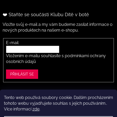
❤️ Staňte se součástí Klubu Dítě v botě
Vložte svůj e-mail a my vám budeme zasílat informace o
nových produktech na našem e-shopu.
E-mail
Vložením e-mailu souhlasíte s
podmínkami ochrany
osobních údajů
PŘIHLÁSIT SE
Tento web používá soubory cookie. Dalším procházením
Vytvořil Shoptet
tohoto webu vyjadřujete souhlas s jejich používáním..
Více informací
zde
.
Copyright 2026
Dítě v botě .cz
. Všechna práva vyhrazena.