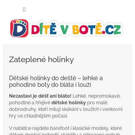
Přejít
NÁKUP
na
KOŠÍK
obsah
Zateplené holínky
Dětské holínky do deště – lehké a
pohodlné boty do bláta i louží
Nezastaví je déšť ani bláto!
Lehké, nepromokavé,
pohodlné a hřejivé
dětské holínky
pro malé
dobrodruhy, kteří milují skákání v loužích i venkovní
hry ve chladnějším počasí.
V nabídce najdete barefoot i klasické modely, které
dětem dopřejí pohodlí, stabilitu a přirozený pohyb