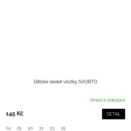
Dětské skelet vložky SVORTO
Ihned k odeslání
145 Kč
DETAIL
24
25
30
31
33
35