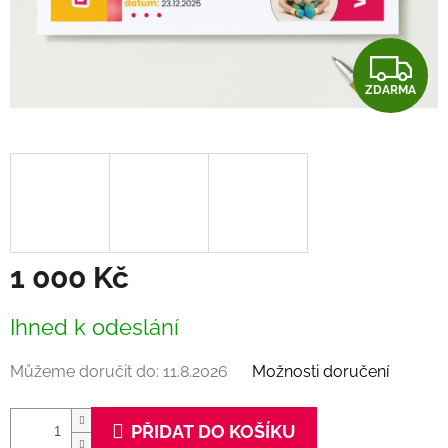
Z
ZDARMA
D
A
R
M
A
1 000 Kč
Měrná
Ihned k odeslání
cena:
Můžeme doručit do:
11.8.2026
Možnosti doručení
PŘIDAT DO KOŠÍKU