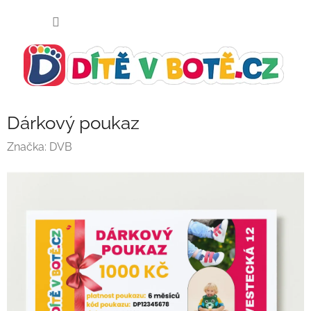
Přejít
NÁKUP
na
KOŠÍK
obsah
Dárkový poukaz
Značka:
DVB