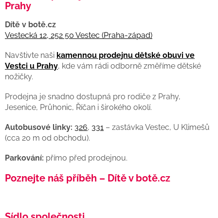
Prahy
Dítě v botě.cz
Vestecká 12, 252 50 Vestec (Praha-západ)
Navštivte naši
kamennou prodejnu dětské obuvi ve
Vestci u Prahy
, kde vám rádi odborně změříme dětské
nožičky.
Prodejna je snadno dostupná pro rodiče z Prahy,
Jesenice, Průhonic, Říčan i širokého okolí.
Autobusové linky:
326
,
331
– zastávka Vestec, U Klimešů
(cca 20 m od obchodu).
Parkování:
přímo před prodejnou.
Poznejte náš příběh – Dítě v botě.cz
Sídlo společnosti