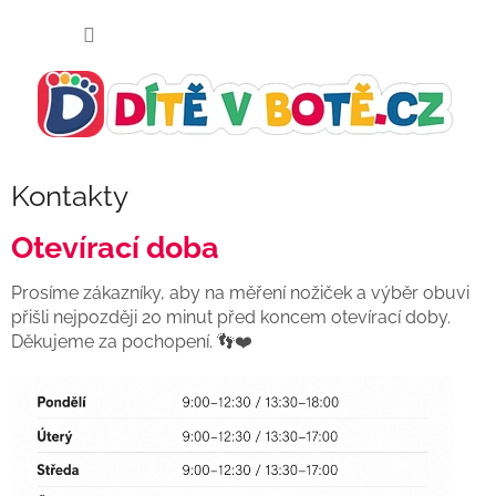
Přejít
NÁKUP
na
KOŠÍK
obsah
Kontakty
Otevírací doba
Prosíme zákazníky, aby na měření nožiček a výběr obuvi
přišli nejpozději 20 minut před koncem otevírací doby.
Děkujeme za pochopení. 👣❤️