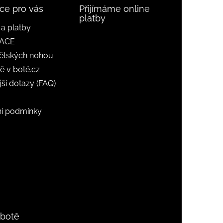
ce pro vás
Přijímáme online
platby
a platby
ACE
ětských nohou
ě v botě.cz
jší dotazy (FAQ)
í podmínky
 botě