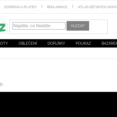
DOPRAVA A PLATBY
REKLAMACE
ATLAS DĚTSKÝCH NOH
HLEDAT
BOTY
OBLEČENÍ
DOPLŇKY
POUKAZ
BAZÁRE
...