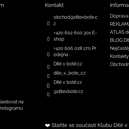
am
Kontakt
Informa
Doprava 
obchod
@
ditevbote.c
z
REKLAM
ATLAS d
+420 602 600 301 E-
shop
BLOG Dít
+420 606 028 170 Pr
Nejčastě
odejna
Kontakty
Dítě v botě.cz
Obchodn
dite_v_bote_cz
Dítě v botě.cz
@ditevbote.cz
Sledovat na
Instagramu
❤️ Staňte se součástí Klubu Dítě v