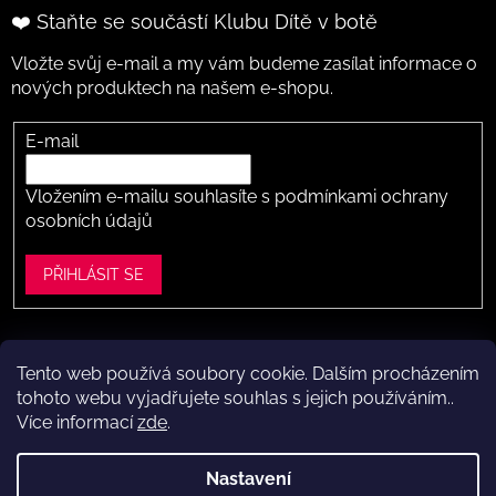
❤️ Staňte se součástí Klubu Dítě v botě
Vložte svůj e-mail a my vám budeme zasílat informace o
nových produktech na našem e-shopu.
E-mail
Vložením e-mailu souhlasíte s
podmínkami ochrany
osobních údajů
PŘIHLÁSIT SE
Tento web používá soubory cookie. Dalším procházením
Vytvořil Shoptet
tohoto webu vyjadřujete souhlas s jejich používáním..
Více informací
zde
.
Copyright 2026
Dítě v botě .cz
. Všechna práva vyhrazena.
Upravit nastavení cookies
Nastavení