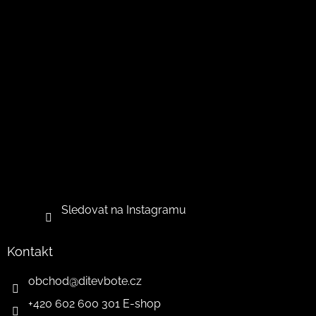
s
u
Sledovat na Instagramu
Kontakt
obchod
@
ditevbote.cz
+420 602 600 301 E-shop