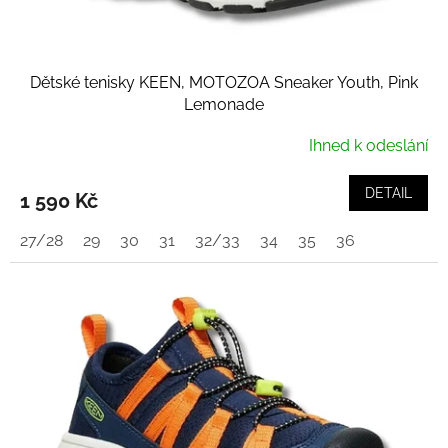
ů
Dětské tenisky KEEN, MOTOZOA Sneaker Youth, Pink
Lemonade
Ihned k odeslání
DETAIL
1 590 Kč
27/28
29
30
31
32/33
34
35
36