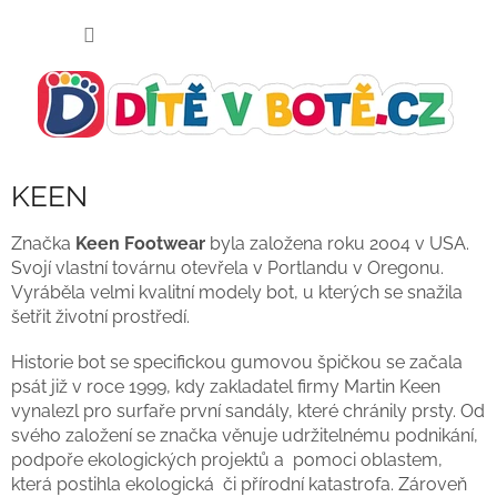
Přejít
NÁKUP
na
KOŠÍK
obsah
KEEN
Značka
Keen Footwear
byla založena roku 2004 v USA.
Svojí vlastní továrnu otevřela v Portlandu v Oregonu.
Vyráběla velmi kvalitní modely bot, u kterých se snažila
šetřit životní prostředí.
Historie bot se specifickou gumovou špičkou se začala
psát již v roce 1999, kdy zakladatel firmy Martin Keen
vynalezl pro surfaře první sandály, které chránily prsty. Od
svého založení se značka věnuje udržitelnému podnikání,
podpoře ekologických projektů a pomoci oblastem,
která postihla ekologická či přírodní katastrofa. Zároveň