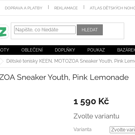
DOPRAVA A PLATBY
REKLAMACE
ATLAS DĚTSKÝCH NOH
HLEDAT
BOTY
OBLEČENÍ
DOPLŇKY
POUKAZ
BAZÁRE
Dětské tenisky KEEN, MOTOZOA Sneaker Youth, Pink Le
ZOA Sneaker Youth, Pink Lemonade
1 590 Kč
Měrná
Zvolte variantu
cena:
Varianta