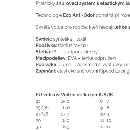
Praktický
šnurovací systém s elastickým l
Technologie
Eco Anti-Odor
pomáhá přirozen
Skvělá volba pro rodiče, kteří hledají
lehké s
Svršek:
syntetika + textil
Podšívka:
textil (síťovina)
Stélka:
PU – podpora klenby
Mezipodešev:
EVA – lehké odpružení
Podrážka:
guma – vícesměrné výstupky, neb
Zapínání:
elastické šněrování (Speed Lacing
EU velikost
Vnitřní délka (cm)
US
UK
24
15,0
8
7
25/26
16,0
9
8
27/28
17,0
10
9
29
18,0
11
10
30
18,5
12
11