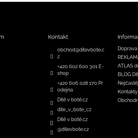
am
Kontakt
Informa
Doprava 
obchod
@
ditevbote.c
z
REKLAM
ATLAS d
+420 602 600 301 E-
shop
BLOG Dít
+420 606 028 170 Pr
Nejčastě
odejna
Kontakty
Dítě v botě.cz
Obchodn
dite_v_bote_cz
Dítě v botě.cz
@ditevbote.cz