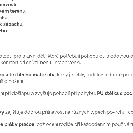
navostí
hkém terénu
anka
ik zápachu
žbu
volbou pro aktivní děti, které potřebují pohodlnou a odolnou
í komfort při chůzi, běhu i hrách venku.
 a textilního materiálu
, který je lehký, odolný a dobře pro
ího nošení.
í při došlapu a zvyšuje pohodlí při pohybu.
PU stélka s po
ky
zajišťuje dobrou přilnavost na různých typech povrchu, což
e prát v pračce
, což ocení rodiče při každodenním používání