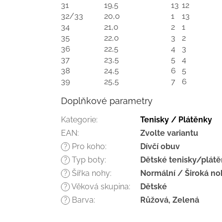
31
19,5
13
12
32/33
20,0
1
13
34
21,0
2
1
35
22,0
3
2
36
22,5
4
3
37
23,5
5
4
38
24,5
6
5
39
25,5
7
6
Doplňkové parametry
Kategorie
:
Tenisky / Plátěnky
EAN
:
Zvolte variantu
Pro koho
:
Dívčí obuv
?
Typ boty
:
Dětské tenisky/plát
?
Šířka nohy
:
Normální / Široká no
?
Věková skupina
:
Dětské
?
Barva
:
Růžová, Zelená
?