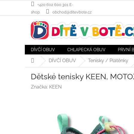
Přejít
+420 602 600 301 E-
na
shop
obchod@ditevbote.cz
obsah
DÍVČÍ OBUV
CHLAPECKÁ OBUV
PRVNÍ 
DÍVČÍ OBUV
Tenisky / Plátěnky
Domů
Dětské tenisky KEEN, MOTO
Značka:
KEEN