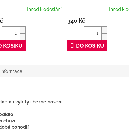
400 ml
Ihned k odeslání
Ihned k o
Kč
340 Kč
O KOŠÍKU
DO KOŠÍKU
í informace
né na výlety i běžné nošení
odidlo
i chůzi
dobé pohodlí