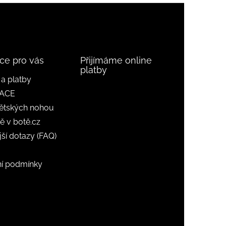
ce pro vás
Přijímáme online
platby
a platby
ACE
ětských nohou
ě v botě.cz
jší dotazy (FAQ)
í podmínky