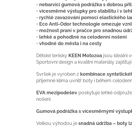
•
nebarvící gumová podrážka s dobrou přil
•
vícesměrné výstupky pro stabilitu i v le
•
rychlé zavazování pomocí elastického l
•
Eco Anti-Odor technologie omezuje vzn
•
možnost praní v pračce pro snadnou údr
•
lehké a pohodlné na celodenní nošení
•
vhodné do města i na cesty
Dětské tenisky
KEEN Motozoa
jsou ideální 
Sportovní design a kvalitní materiály zajišťuj
Svršek je vyroben z
kombinace syntetického
příjemné klima uvnitř boty i během celodenn
EVA mezipodešev
poskytuje lehké odpružen
nošení.
Gumová podrážka s vícesměrnými výstup
Velkou výhodou je
snadná údržba – boty lz