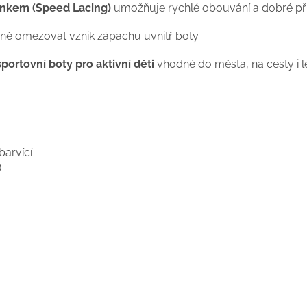
ankem (Speed Lacing)
umožňuje rychlé obouvání a dobré při
ě omezovat vznik zápachu uvnitř boty.
portovní boty pro aktivní děti
vhodné do města, na cesty i l
arvící
)