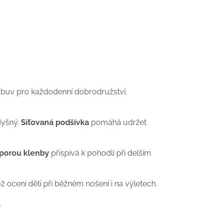
 obuv pro každodenní dobrodružství.
dyšný.
Síťovaná podšívka
pomáhá udržet
dporou klenby
přispívá k pohodlí při delším
 ocení děti při běžném nošení i na výletech.
.