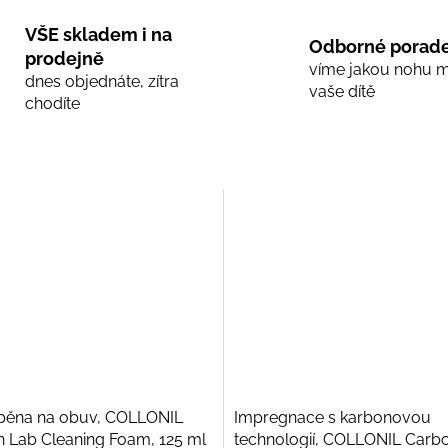
VŠE skladem i na
Odborné porade
prodejně
víme jakou nohu 
dnes objednáte, zítra
vaše dítě
chodíte
í pěna na obuv, COLLONIL
Impregnace s karbonovou
 Lab Cleaning Foam, 125 ml
technologií, COLLONIL Carbo