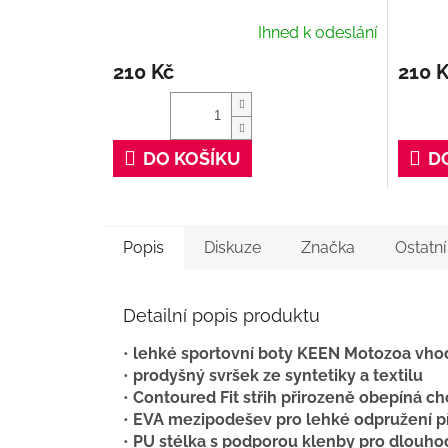
Cleaner, 100 ml
Ihned k odeslání
210 Kč
210 
DO KOŠÍKU
D
Popis
Diskuze
Značka
Ostatn
Detailní popis produktu
•
lehké sportovní boty KEEN Motozoa vhod
•
prodyšný svršek ze syntetiky a textilu
•
Contoured Fit střih přirozeně obepíná ch
•
EVA mezipodešev pro lehké odpružení př
•
PU stélka s podporou klenby pro dlouho