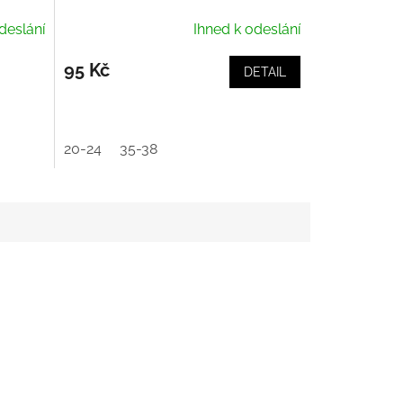
deslání
Ihned k odeslání
95 Kč
DETAIL
20-24
35-38