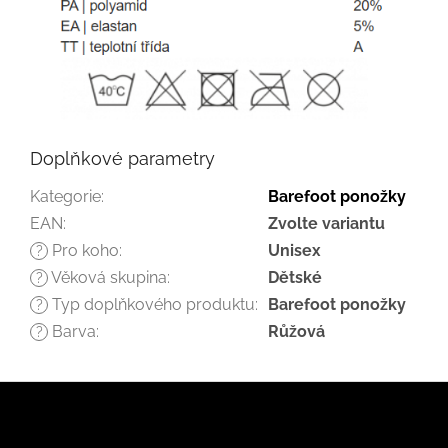
Doplňkové parametry
Kategorie
:
Barefoot ponožky
EAN
:
Zvolte variantu
Pro koho
:
Unisex
?
Věková skupina
:
Dětské
?
Typ doplňkového produktu
:
Barefoot ponožky
?
Barva
:
Růžová
?
Z
á
p