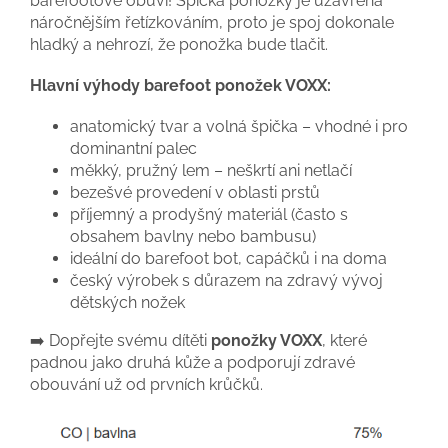
barefootové obuvi! Špička ponožky je uzavřena
náročnějším řetízkováním, proto je spoj dokonale
hladký a nehrozí, že ponožka bude tlačit.
Hlavní výhody barefoot ponožek VOXX:
anatomický tvar a volná špička – vhodné i pro
dominantní palec
měkký, pružný lem – neškrtí ani netlačí
bezešvé provedení v oblasti prstů
příjemný a prodyšný materiál (často s
obsahem bavlny nebo bambusu)
ideální do barefoot bot, capáčků i na doma
český výrobek s důrazem na zdravý vývoj
dětských nožek
➡️ Dopřejte svému dítěti
ponožky VOXX
, které
padnou jako druhá kůže a podporují zdravé
obouvání už od prvních krůčků.