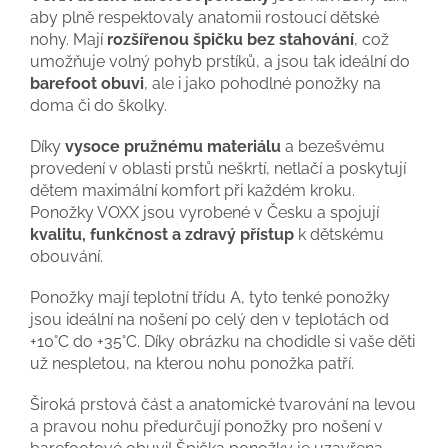
aby plně respektovaly anatomii rostoucí dětské
nohy. Mají
rozšířenou špičku bez stahování
, což
umožňuje volný pohyb prstíků, a jsou tak ideální do
barefoot obuvi
, ale i jako pohodlné ponožky na
doma či do školky.
Díky
vysoce pružnému materiálu
a bezešvému
provedení v oblasti prstů neškrtí, netlačí a poskytují
dětem maximální komfort při každém kroku.
Ponožky VOXX jsou vyrobené v Česku a spojují
kvalitu, funkčnost a zdravý přístup
k dětskému
obouvání.
Ponožky mají teplotní třídu A, tyto tenké ponožky
jsou ideální na nošení po celý den v teplotách od
+10°C do +35°C. Díky obrázku na chodidle si vaše děti
už nespletou, na kterou nohu ponožka patří.
Široká prstová část a anatomické tvarování na levou
a pravou nohu předurčují ponožky pro nošení v