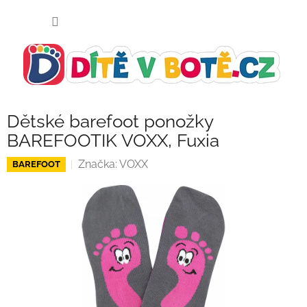
Přejít
NÁKUP
na
KOŠÍK
obsah
Dětské barefoot ponožky
BAREFOOTIK VOXX, Fuxia
Značka:
VOXX
BAREFOOT