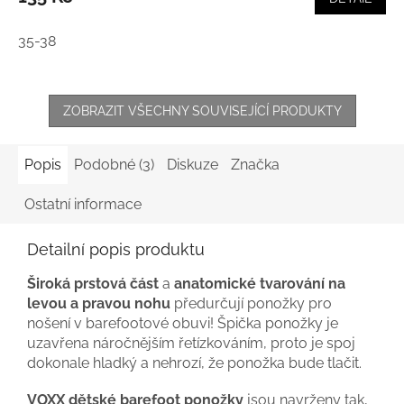
35-38
ZOBRAZIT VŠECHNY SOUVISEJÍCÍ PRODUKTY
Popis
Podobné (3)
Diskuze
Značka
Ostatní informace
Detailní popis produktu
Široká prstová část
a
anatomické tvarování na
levou a pravou nohu
předurčují ponožky pro
nošení v barefootové obuvi! Špička ponožky je
uzavřena náročnějším řetízkováním, proto je spoj
dokonale hladký a nehrozí, že ponožka bude tlačit.
VOXX dětské barefoot ponožky
jsou navrženy tak,