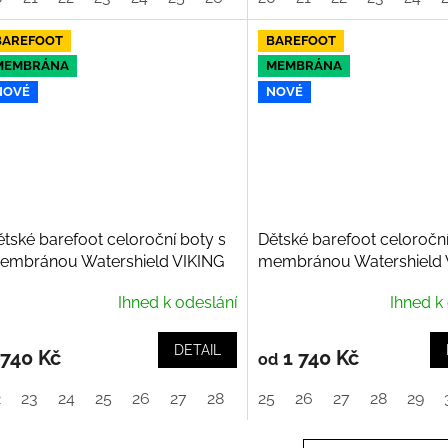
BAREFOOT
BAREFOOT
MEMBRÁNA
MEMBRÁNA
NOVÉ
NOVÉ
ětské barefoot celoroční boty s
Dětské barefoot celoroční
embránou Watershield VIKING
membránou Watershield 
lv Barefoot Paw Mid WP 2V,
Aspen Mid WP 2V, Black
Ihned k odeslání
Ihned k
urgundy
DETAIL
 740 Kč
1 740 Kč
od
2
23
24
25
26
27
28
29
25
30
26
27
28
29