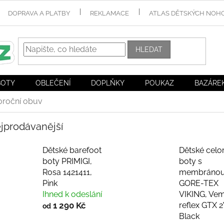
DOPRAVA A PLATBY
REKLAMACE
ATLAS DĚTSKÝCH NOH
HLEDAT
BOTY
OBLEČENÍ
DOPLŇKY
POUKAZ
BAZÁRE
oroční obuv
jprodávanější
Dětské barefoot
Dětské celo
boty PRIMIGI,
boty s
Rosa 1421411,
membráno
Pink
GORE-TEX
Ihned k odeslání
VIKING, Ve
1 290 Kč
reflex GTX 2
od
Black