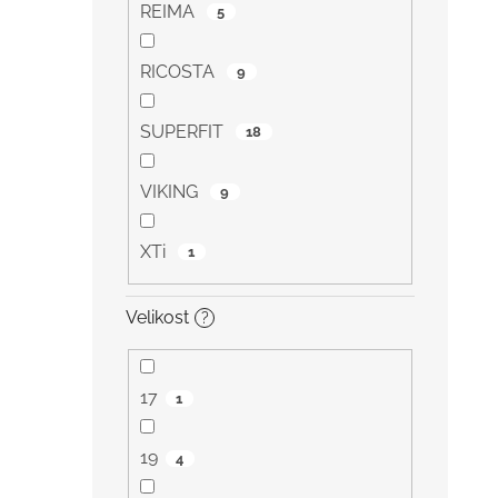
REIMA
5
RICOSTA
9
SUPERFIT
18
VIKING
9
XTi
1
Velikost
?
17
1
19
4