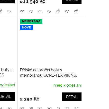
1 940 Kč
od
26
27
28
22
29
23
30
24
25
26
27
28
29
30
MEMBRÁNA
NOVÉ
 boty s
Dětské celoroční boty s
CS
membránou GORE-TEX VIKING,
Veme reflex mid GTX, Bouncy
 odeslání
Ihned k odeslání
Glitter Pink
DETAIL
DETAIL
2 390 Kč
25
26
27
28
29
30
31
32
33
34
35