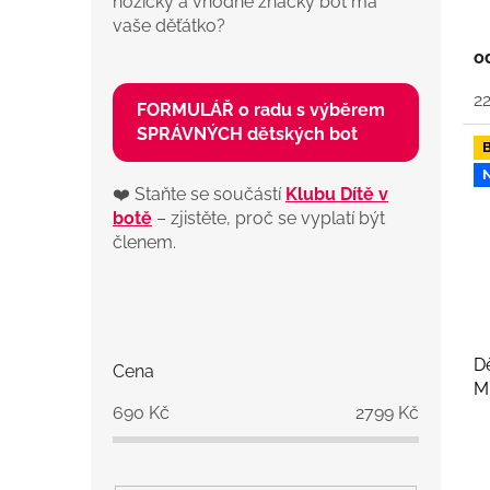
nožičky a vhodné značky bot má
vaše děťátko?
o
2
FORMULÁŘ o radu s výběrem
SPRÁVNÝCH dětských bot
❤️ Staňte se součástí
Klubu Dítě v
botě
– zjistěte, proč se vyplatí být
členem.
P
o
s
D
Cena
t
M
r
690
Kč
2799
Kč
a
n
n