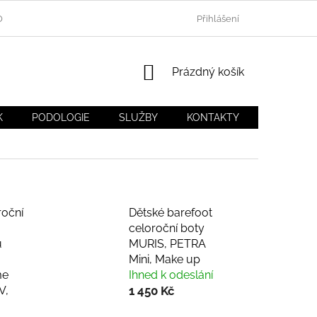
OU
BLOG DÍTĚ V BOTĚ.CZ
NEJČASTĚJŠÍ DOTAZY (FAQ)
Přihlášení
NÁKUPNÍ
Prázdný košík
KOŠÍK
K
PODOLOGIE
SLUŽBY
KONTAKTY
MOJE OB
roční
Dětské barefoot
celoroční boty
u
MURIS, PETRA
Mini, Make up
me
Ihned k odeslání
V,
1 450 Kč