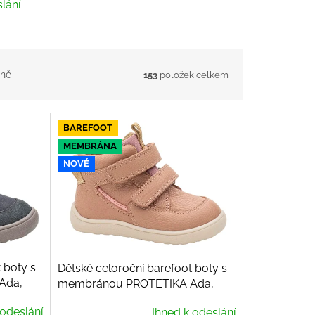
lání
ně
153
položek celkem
BAREFOOT
MEMBRÁNA
NOVÉ
 boty s
Dětské celoroční barefoot boty s
Ada,
membránou PROTETIKA Ada,
Pink
 odeslání
Ihned k odeslání