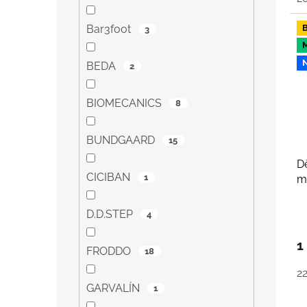
Bar3foot
3
BEDA
2
BIOMECANICS
8
BUNDGAARD
15
D
CICIBAN
1
m
A
B
D.D.STEP
4
1
FRODDO
18
2
GARVALÍN
1