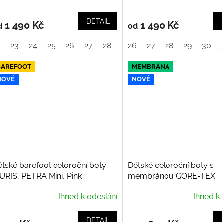
DETAIL
1 490 Kč
1 490 Kč
d
od
2
23
24
25
26
27
28
29
26
30
27
32
28
33
29
34
30
3
BAREFOOT
MEMBRÁNA
NOVÉ
NOVÉ
ětské barefoot celoroční boty
Dětské celoroční boty s
URIS, PETRA Mini, Pink
membránou GORE-TEX
SUPERFIT, Breeze, Grau R
Ihned k odeslání
Ihned k
000369-2500
DETAIL