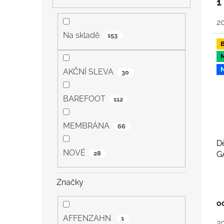
1
í
p
2
a
Na skladě
153
n
e
l
AKČNÍ SLEVA
30
BAREFOOT
112
MEMBRÁNA
66
D
NOVÉ
28
G
Značky
o
AFFENZAHN
1
2