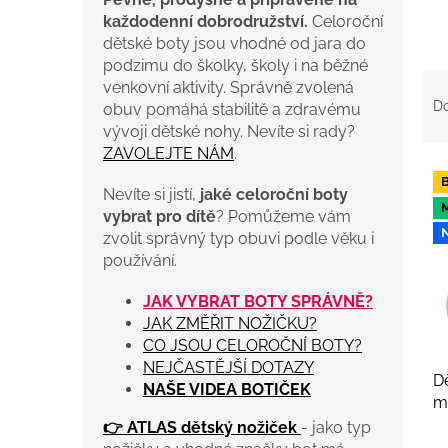
každodenní dobrodružství.
Celoroční
dětské boty jsou vhodné od jara do
podzimu do školky, školy i na běžné
Ř
venkovní aktivity. Správně zvolená
a
D
obuv pomáhá stabilitě a zdravému
z
vývoji dětské nohy. Nevíte si rady?
e
ZAVOLEJTE NÁM
.
n
V
í
ý
Nevíte si jistí,
jaké celoroční boty
p
p
vybrat pro dítě
? Pomůžeme vám
r
i
zvolit správný typ obuvi podle věku i
o
s
používání.
d
p
u
r
JAK VYBRAT BOTY SPRÁVNĚ?
k
o
JAK ZMĚŘIT NOŽIČKU?
t
d
CO JSOU CELOROČNÍ BOTY?
ů
u
NEJČASTĚJŠÍ DOTAZY
D
k
NAŠE VIDEA BOTIČEK
m
t
F
👉 ATLAS dětský nožiček
- jako typ
ů