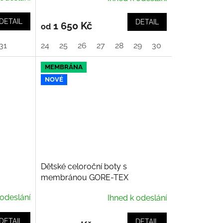
DETAIL
DETAIL
1 650 Kč
od
5
31
36
24
25
26
27
28
29
30
31
32
33
MEMBRÁNA
NOVÉ
Dětské celoroční boty s
membránou GORE-TEX
osa 1-
SUPERFIT, kotníkové, Breeze,
 odeslání
Ihned k odeslání
Beige
DETAIL
DETAIL