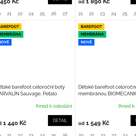
 450 Kč
1 890 Kč
od
0
21
22
24
25
26
27
21
22
23
24
25
BAREFOOT
BAREFOOT
MEMBRÁNA
MEMBRÁNA
NOVÉ
NOVÉ
ětské barefoot celoroční boty
Dětské barefoot celoroční
ARVALÍN Sauvage, Petalo
membránou BIOMECANI
Sauvage, Miller
Ihned k odeslání
Ihned k
DETAIL
1 440 Kč
1 549 Kč
d
od
0
21
22
23
24
25
26
20
21
22
23
24