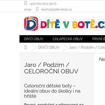
Přejít
+420 602 600 301 E-
na
shop
obchod@ditevbote.cz
obsah
DÍVČÍ OBUV
CHLAPECKÁ OBUV
PRVNÍ 
DÍVČÍ OBUV
Jaro / Podzim / Cel
Domů
Ne
Jaro / Podzim /
CELOROČNÍ OBUV
Celoroční dětské boty –
ideální obuv do školky i na
hřiště
Pevné, prodyšné a připravené na