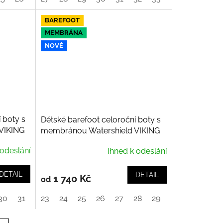
BAREFOOT
MEMBRÁNA
NOVÉ
 boty s
Dětské barefoot celoroční boty s
VIKING
membránou Watershield VIKING
Aspen Mid WP 2V, Plum
 odeslání
Ihned k odeslání
DETAIL
DETAIL
1 740 Kč
od
30
31
32
23
33
24
34
25
35
26
36
27
37
28
29
30
31
32