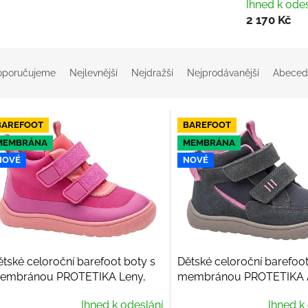
Ihned k odes
2 170 Kč
oporučujeme
Nejlevnější
Nejdražší
Nejprodávanější
Abeced
BAREFOOT
BAREFOOT
MEMBRÁNA
MEMBRÁNA
NOVÉ
NOVÉ
ětské celoroční barefoot boty s
Dětské celoroční barefoot
embránou PROTETIKA Leny,
membránou PROTETIKA 
uxia
Grey
Ihned k odeslání
Ihned k