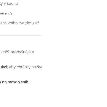
ky v suchu.
ích dnů.
jasná volba. Na zimu už
 lehčí, prodyšnější a
rukci
, aby chránily nožky
y na mráz a sníh.