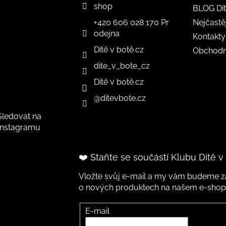
shop
BLOG Dít
+420 606 028 170 Pr
Nejčastě
odejna
Kontakty
Dítě v botě.cz
Obchodn
dite_v_bote_cz
Dítě v botě.cz
@ditevbote.cz
Sledovat na
Instagramu
❤️ Staňte se součástí Klubu Dítě v
Vložte svůj e-mail a my vám budeme za
o nových produktech na našem e-shop
E-mail