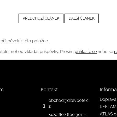
PŘEDCHOZÍ ČLÁNEK
DALŠÍ ČLÁNEK
 příspěvek k této položce.
vatelé mohou vkládat příspěvky. Prosím
přihlaste se
nebo se
r
am
Kontakt
Informa
Doprava 
obchod
@
ditevbote.c
z
REKLAM
ATLAS d
+420 602 600 301 E-