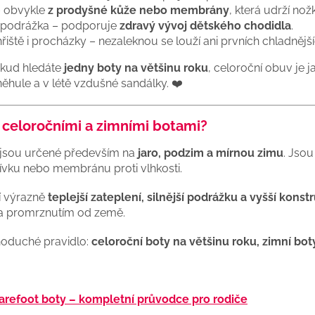
 – obvykle
z prodyšné kůže nebo membrány
, která udrží nož
á podrážka – podporuje
zdravý vývoj dětského chodidla
.
hřiště i procházky – nezaleknou se louží ani prvních chladnějš
kud hledáte
jedny boty na většinu roku
, celoroční obuv je 
něhule a v létě vzdušné sandálky. ❤️
i celoročními a zimními botami?
jsou určené především na
jaro, podzim a mírnou zimu
. Jsou
ívku nebo membránu proti vlhkosti.
 výrazně
teplejší zateplení, silnější podrážku a vyšší konst
a promrznutím od země.
noduché pravidlo:
celoroční boty na většinu roku, zimní bot
arefoot boty – kompletní průvodce pro rodiče