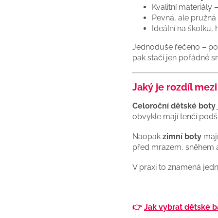
Kvalitní materiály
Pevná, ale pružn
Ideální na školku, 
Jednoduše řečeno – po
pak stačí jen pořádné s
Jaký je rozdíl mez
Celoroční dětské boty
obvykle mají tenčí podš
Naopak
zimní boty
mají
před mrazem, sněhem 
V praxi to znamená jed
👉
Jak vybrat dětské b