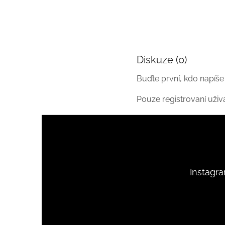
Diskuze (0)
Buďte první, kdo napíše
Pouze registrovaní uži
Z
á
p
a
t
Instagr
í