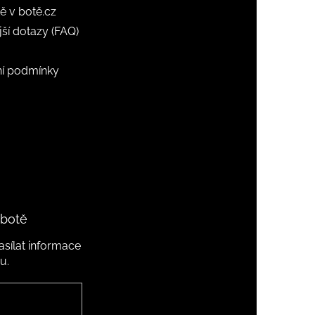
ě v botě.cz
jší dotazy (FAQ)
í podmínky
 botě
sílat informace
u.