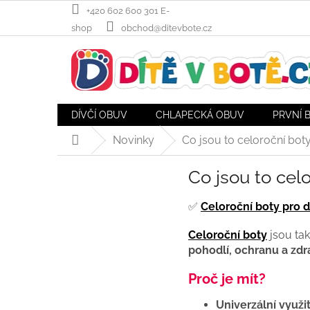
Přejít
+420 602 600 301 E-
na
shop
obchod@ditevbote.cz
obsah
DÍVČÍ OBUV
CHLAPECKÁ OBUV
PRVNÍ 
Novinky
Co jsou to celoroční boty
Domů
Co jsou to celo
✅
Celoroční boty pro d
Celoroční boty
jsou ta
pohodlí, ochranu a zd
Proč je mít?
Univerzální využit