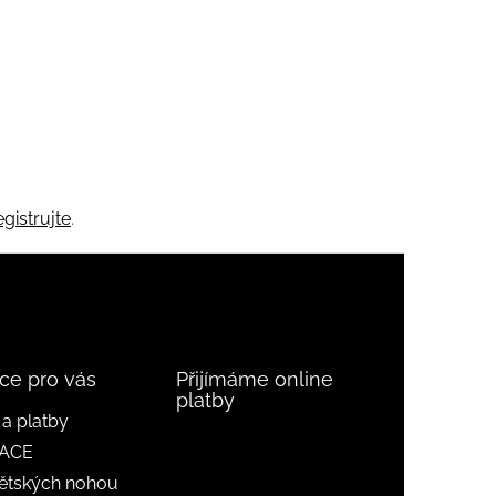
egistrujte
.
ce pro vás
Přijímáme online
platby
a platby
ACE
ětských nohou