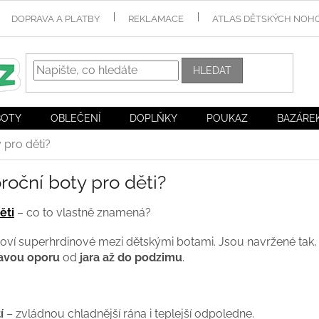
DOPRAVA A PLATBY
REKLAMACE
ATLAS DĚTSKÝCH NOH
HLEDAT
BOTY
OBLEČENÍ
DOPLŇKY
POUKAZ
BAZÁRE
 pro děti?
roční boty pro děti?
ěti
– co to vlastně znamená?
koví superhrdinové mezi dětskými botami. Jsou navržené tak
ravou oporu
od
jara až do podzimu
.
í
– zvládnou chladnější rána i teplejší odpoledne.