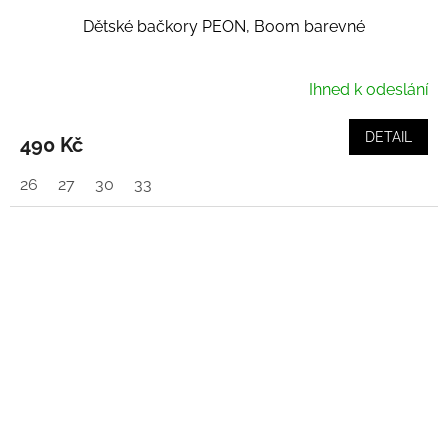
Dětské bačkory PEON, Boom barevné
Ihned k odeslání
DETAIL
490 Kč
26
27
30
33