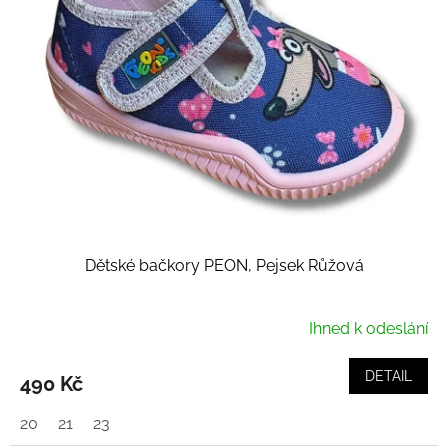
i
d
s
u
p
k
r
t
o
ů
d
u
k
t
ů
Dětské bačkory PEON, Pejsek Růžová
Ihned k odeslání
DETAIL
490 Kč
20
21
23