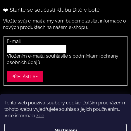
❤️ Staňte se součástí Klubu Dítě v botě
Vložte svůj e-mail a my vám budeme zasílat informace o
nových produktech na našem e-shopu.
E-mail
Vložením e-mailu souhlasíte s
podmínkami ochrany
osobních údajů
PŘIHLÁSIT SE
Tento web používá soubory cookie. Dalším procházením
Vytvořil Shoptet
tohoto webu vyjadřujete souhlas s jejich používáním..
Více informací
zde
.
Copyright 2026
Dítě v botě .cz
. Všechna práva vyhrazena.
Upravit nastavení cookies
Nastavení