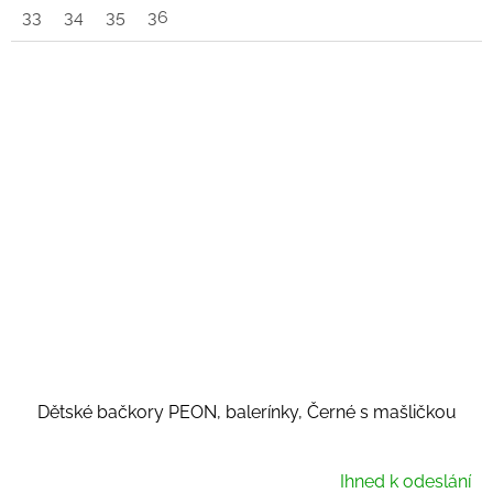
33
34
35
36
Dětské bačkory PEON, balerínky, Černé s mašličkou
Ihned k odeslání