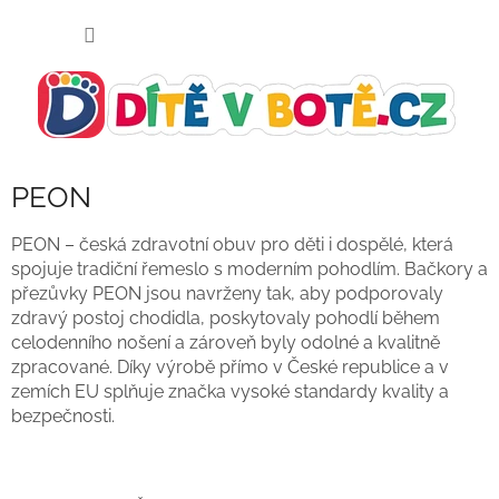
Přejít
NÁKUP
na
KOŠÍK
obsah
PEON
PEON – česká zdravotní obuv pro děti i dospělé, která
spojuje tradiční řemeslo s moderním pohodlím. Bačkory a
přezůvky PEON jsou navrženy tak, aby podporovaly
zdravý postoj chodidla, poskytovaly pohodlí během
celodenního nošení a zároveň byly odolné a kvalitně
zpracované. Díky výrobě přímo v České republice a v
zemích EU splňuje značka vysoké standardy kvality a
bezpečnosti.