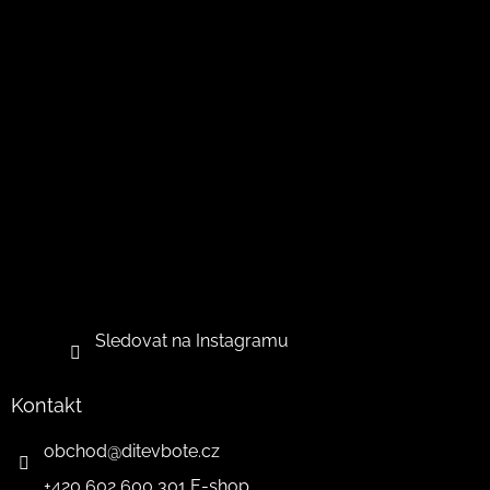
i
s
u
Sledovat na Instagramu
Kontakt
obchod
@
ditevbote.cz
+420 602 600 301 E-shop