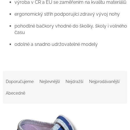
výroba v ČR a EU se zaměřením na kvalitu materiálů
ergonomický střih podporující zdravý vývoj nohy
pohodlné bačkory vhodné do školky, školy i volného
času
odolné a snadno udržovatelné modely
Ř
a
Doporučujeme
Nejlevnější
Nejdražší
Nejprodávanější
z
e
Abecedně
n
í
V
p
ý
r
p
o