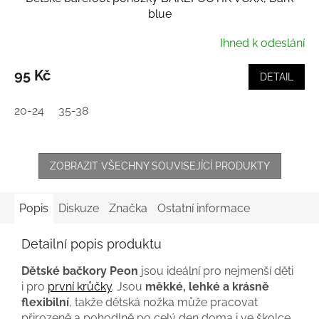
blue
Ihned k odeslání
95 Kč
DETAIL
20-24
35-38
ZOBRAZIT VŠECHNY SOUVISEJÍCÍ PRODUKTY
Popis
Diskuze
Značka
Ostatní informace
Detailní popis produktu
Dětské bačkory Peon
jsou ideální pro nejmenší děti
i pro
první krůčky
. Jsou
měkké, lehké a krásně
flexibilní
, takže dětská nožka může pracovat
přirozeně a pohodlně po celý den doma i ve školce.