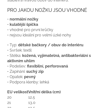
stabilní a hravou obuv do interiéru.
PRO JAKOU NOŽKU JSOU VHODNÉ
•
normální nožky
•
kulatější špička
• vhodné pro první krůčky
• nejsou ideální pro velmi úzké nohy
• Typ:
dětské bačkory / obuv do interiéru
• Svršek: textil
• Stélka:
kožená, vyjímatelná, antibakteriální s
aktivním uhlím
• Podešev:
flexibilní, perforovaná
• Zapínání:
suchý zip
• Opatek:
pevný
• Podpora klenby: lehká
EU velikost
Vnitřní délka (cm)
20
12,5
21
13,0
22
13,5