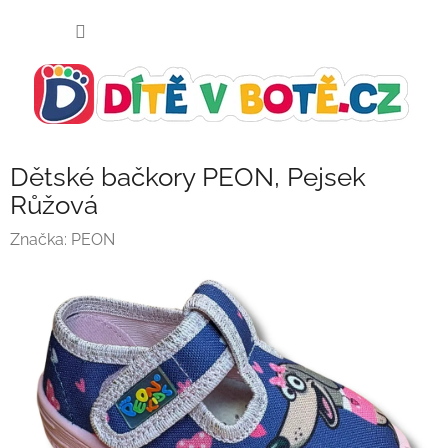
Přejít
NÁKUP
na
KOŠÍK
obsah
Dětské bačkory PEON, Pejsek
Růžová
Značka:
PEON