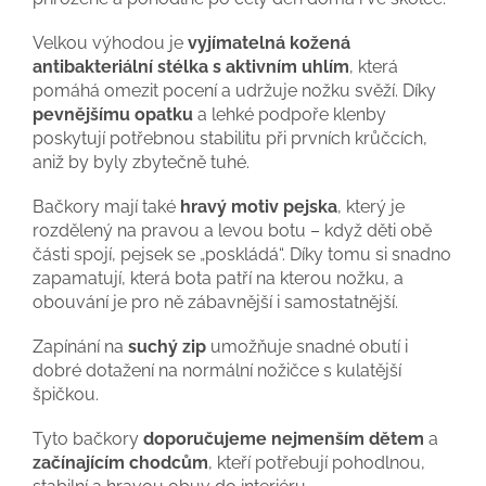
Velkou výhodou je
vyjímatelná kožená
antibakteriální stélka s aktivním uhlím
, která
pomáhá omezit pocení a udržuje nožku svěží. Díky
pevnějšímu opatku
a lehké podpoře klenby
poskytují potřebnou stabilitu při prvních krůčcích,
aniž by byly zbytečně tuhé.
Bačkory mají také
hravý motiv pejska
, který je
rozdělený na pravou a levou botu – když děti obě
části spojí, pejsek se „poskládá“. Díky tomu si snadno
zapamatují, která bota patří na kterou nožku, a
obouvání je pro ně zábavnější i samostatnější.
Zapínání na
suchý zip
umožňuje snadné obutí i
dobré dotažení na normální nožičce s kulatější
špičkou.
Tyto bačkory
doporučujeme nejmenším dětem
a
začínajícím chodcům
, kteří potřebují pohodlnou,