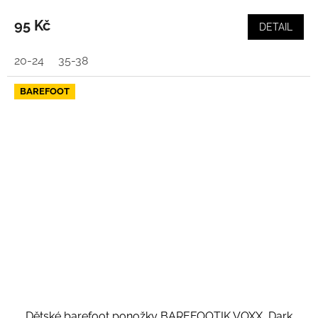
95 Kč
DETAIL
20-24
35-38
BAREFOOT
Dětské barefoot ponožky BAREFOOTIK VOXX, Dark