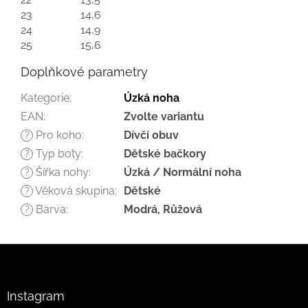
23
14,6
24
14,9
25
15,6
Doplňkové parametry
Kategorie
:
Úzká noha
EAN
:
Zvolte variantu
Pro koho
:
Dívčí obuv
?
Typ boty
:
Dětské bačkory
?
Šířka nohy
:
Úzká / Normální noha
?
Věková skupina
:
Dětské
?
Barva
:
Modrá, Růžová
?
Z
á
p
a
Instagram