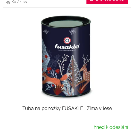
Měrná
49 Kč / 1 ks
cena:
Tuba na ponožky FUSAKLE , Zima v lese
Ihned k odeslání