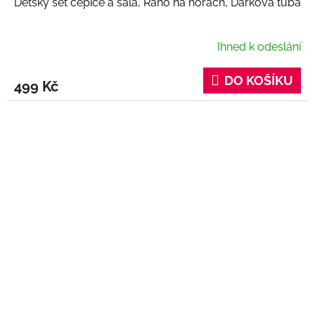
Dětský set čepice a šála, Ráno na horách, Dárková tuba
Ihned k odeslání
DO KOŠÍKU
499 Kč