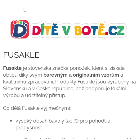
Přejít
NÁKUP
na
KOŠÍK
obsah
FUSAKLE
Fusakle
je slovenská značka ponožek, která si získala
oblibu díky svým
barevným a originálním vzorům
a
kvalitnímu zpracování. Produkty Fusakle jsou vyráběny na
Slovensku a v České republice, což podporuje lokální
výrobu a udržitelný přístup.
Co dělá Fusakle výjimečnými:
vysoký obsah bavlny (90 %) pro pohodlí a
prodyšnost