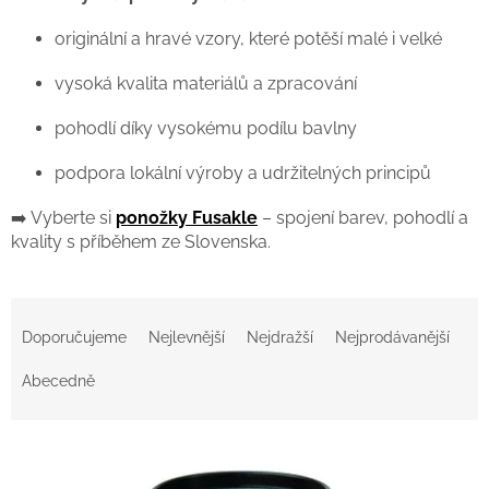
originální a hravé vzory, které potěší malé i velké
vysoká kvalita materiálů a zpracování
pohodlí díky vysokému podílu bavlny
podpora lokální výroby a udržitelných principů
➡️ Vyberte si
ponožky Fusakle
– spojení barev, pohodlí a
kvality s příběhem ze Slovenska.
Ř
a
Doporučujeme
Nejlevnější
Nejdražší
Nejprodávanější
z
e
Abecedně
n
í
V
p
ý
r