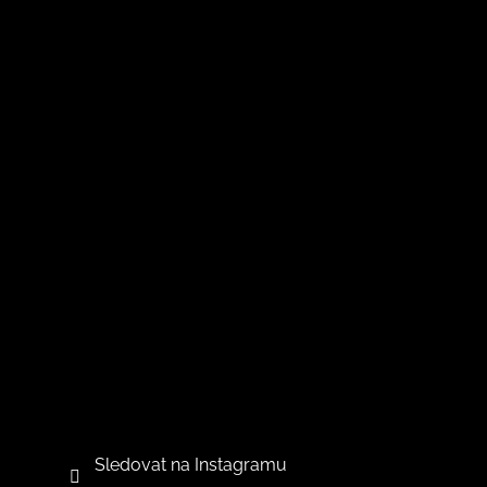
v
ý
p
i
s
u
Sledovat na Instagramu