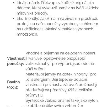
Ideální dárek:
Překvap své blízké originálním
dárkem, který vykouzlí úsměv na tváři každého
milovníka přírody.
Eko-friendly:
Záleží nám na životním prostředí,
proto jsou naše ponožky vyrobeny s ohledem
na udržitelnost, lokálně v malých výrobních
množstvích.
Vhodné a příjemné na celodenní nošení.
Vlastnosti
Trvanlivé, opětovně se přizpůsobí
ponožky:
velikosti nohy i po vyprání, jsou odolné
vůči oděru.
Materiál příjemný na dotek, vhodný i pro
lidi s alergiemi. Její tepelně-izolační
Bavlna
vlastnosti i pevnost a zároveň pružnost ji
(90%):
předurčují na přední využití v textilním
průmyslu.
Syntetické vlákno, známé také jako nylon,
je oblíbené díky svým výborným