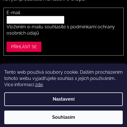
E-mail
Vložením e-mailu souhlasíte s
podmínkami ochrany
osobních údajů
PŘIHLÁSIT SE
Tento web používá soubory cookie. Dalším procházením
Vytvořil Shoptet
tohoto webu vyjadřujete souhlas s jejich používáním..
Více informací
zde
.
Copyright 2026
Dítě v botě .cz
. Všechna práva vyhrazena.
Upravit nastavení cookies
Nastavení
Máte to k nám kousek?
Navštivte naši kamennou prodejnu
Souhlasím
ve Vestci (kousek za Prahou) – nožky změříme a poradíme s
výběrem.
Kamenná prodejna dětské obuvi Dítě v botě.cz
ve Vestci u Prahy (Praha-západ)