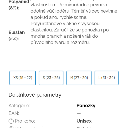
Polyamid
vlastnostem. Je mimořádně pevné a
(8%):
odolné vůči oděru. Téměř vůbec nevlhne
a pokud ano, rychle schne.
Polyuretanové vlákno s vysokou
elasticitou. Zaručí, že se ponožka i po
Elastan
mnoha praních a nošení vrátí do
(2%):
původního tvaru a rozměru.
Doplňkové parametry
Kategorie
:
Ponožky
EAN
:
—
Pro koho
:
Unisex
?