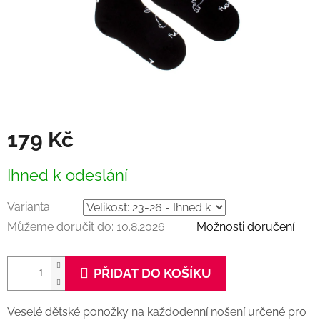
179 Kč
Měrná
Ihned k odeslání
cena:
Varianta
Můžeme doručit do:
10.8.2026
Možnosti doručení
PŘIDAT DO KOŠÍKU
Veselé dětské ponožky na každodenní nošení určené pro