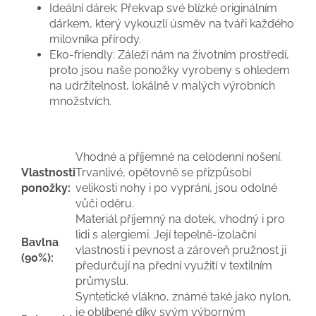
Ideální dárek:
Překvap své blízké originálním
dárkem, který vykouzlí úsměv na tváři každého
milovníka přírody.
Eko-friendly:
Záleží nám na životním prostředí,
proto jsou naše ponožky vyrobeny s ohledem
na udržitelnost, lokálně v malých výrobních
množstvích.
Vhodné a příjemné na celodenní nošení.
Vlastnosti
Trvanlivé, opětovně se přizpůsobí
ponožky:
velikosti nohy i po vyprání, jsou odolné
vůči oděru.
Materiál příjemný na dotek, vhodný i pro
lidi s alergiemi. Její tepelně-izolační
Bavlna
vlastnosti i pevnost a zároveň pružnost ji
(90%):
předurčují na přední využití v textilním
průmyslu.
Syntetické vlákno, známé také jako nylon,
je oblíbené díky svým výborným