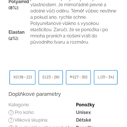
Polyamid
vlastnostem. Je mimořádně pevné a
(8%):
odolné vůči oděru. Téměř vůbec nevlhne
a pokud ano, rychle schne.
Polyuretanové vlákno s vysokou
elasticitou. Zaručí, že se ponožka i po
Elastan
mnoha praních a nošení vrátí do
(2%):
původního tvaru a rozměru.
Doplňkové parametry
Kategorie
:
Ponožky
Pro koho
:
Unisex
?
Věková skupina
:
Dětské
?