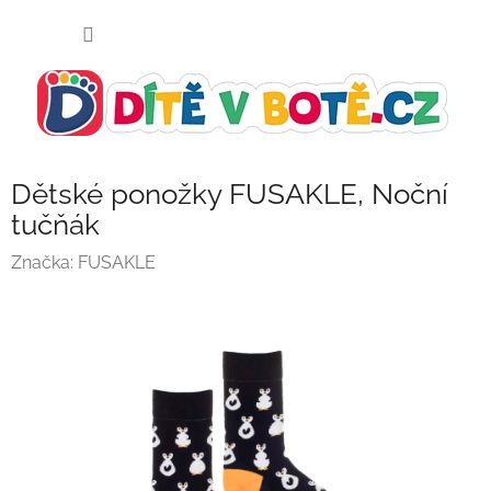
Přejít
NÁKUP
na
KOŠÍK
obsah
Dětské ponožky FUSAKLE, Noční
tučňák
Značka:
FUSAKLE