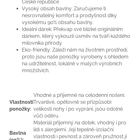
České republice
Vysoký obsah bavlny:
Zaručujeme ti
nesrovnatelný komfort a prodyšnost díky
vysokému 90% obsahu bavlny.
Ideální dárek:
Překvap své blízké originálním
dárkem, který vykouzlí úsměv na tváři každého
milovníka přírody.
Eko-friendly:
Záleží nám na životním prostředí,
proto jsou naše ponožky vyrobeny s ohledem
na udržitelnost, lokálně v malých výrobních
množstvích.
Vhodné a příjemné na celodenní nošení.
Vlastnosti
Trvanlivé, opětovně se přizpůsobí
ponožky:
velikosti nohy i po vyprání, jsou odolné
vůči oděru.
Materiál příjemný na dotek, vhodný i pro
lidi s alergiemi. Její tepelně-izolační
Bavlna
vlastnosti i pevnost a zároveň pružnost ji
(90%):