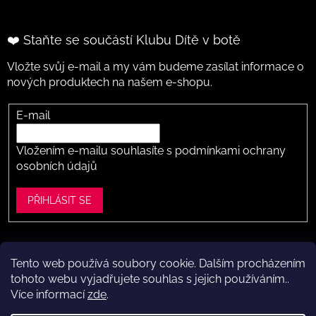
❤️ Staňte se součástí Klubu Dítě v botě
Vložte svůj e-mail a my vám budeme zasílat informace o
nových produktech na našem e-shopu.
E-mail
Vložením e-mailu souhlasíte s
podmínkami ochrany
osobních údajů
PŘIHLÁSIT SE
Tento web používá soubory cookie. Dalším procházením
Vytvořil Shoptet
tohoto webu vyjadřujete souhlas s jejich používáním..
Více informací
zde
.
Copyright 2026
Dítě v botě .cz
. Všechna práva vyhrazena.