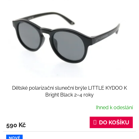
p
i
s
p
r
o
d
u
k
t
ů
Dětské polarizační sluneční brýle LITTLE KYDOO K
Bright Black 2–4 roky
Ihned k odeslání
DO KOŠÍKU
590 Kč
NOVÉ