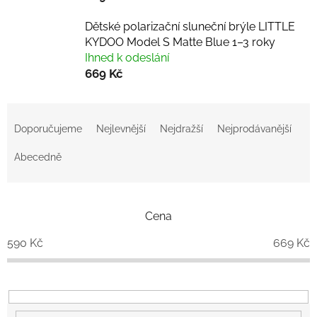
Dětské polarizační sluneční brýle LITTLE
KYDOO Model S Matte Blue 1–3 roky
Ihned k odeslání
669 Kč
Ř
a
Doporučujeme
Nejlevnější
Nejdražší
Nejprodávanější
z
e
Abecedně
n
í
p
Cena
r
o
590
Kč
669
Kč
d
u
k
t
ů