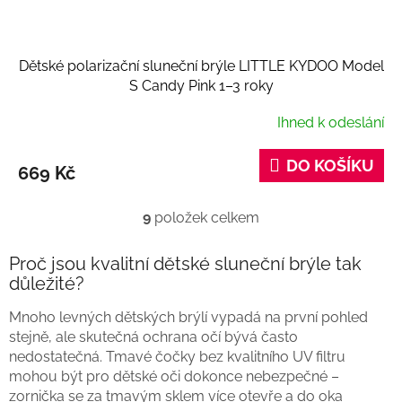
Dětské polarizační sluneční brýle LITTLE KYDOO Model
S Candy Pink 1–3 roky
Ihned k odeslání
DO KOŠÍKU
669 Kč
9
položek celkem
O
v
l
Proč jsou kvalitní dětské sluneční brýle tak
á
důležité?
d
a
Mnoho levných dětských brýlí vypadá na první pohled
c
stejně, ale skutečná ochrana očí bývá často
í
nedostatečná. Tmavé čočky bez kvalitního UV filtru
p
mohou být pro dětské oči dokonce nebezpečné –
r
v
zornička se za tmavým sklem více otevře a do oka