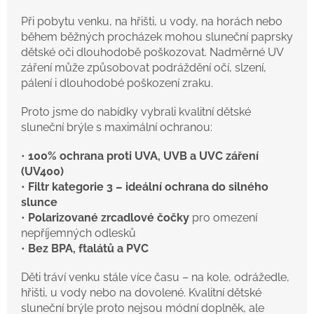
Při pobytu venku, na hřišti, u vody, na horách nebo
během běžných procházek mohou sluneční paprsky
dětské oči dlouhodobě poškozovat. Nadměrné UV
záření může způsobovat podráždění očí, slzení,
pálení i dlouhodobé poškození zraku.
Proto jsme do nabídky vybrali kvalitní dětské
sluneční brýle s maximální ochranou:
•
100% ochrana proti UVA, UVB a UVC záření
(UV400)
•
Filtr kategorie 3 – ideální ochrana do silného
slunce
•
Polarizované zrcadlové čočky
pro omezení
nepříjemných odlesků
•
Bez BPA, ftalátů a PVC
Děti tráví venku stále více času – na kole, odrážedle,
hřišti, u vody nebo na dovolené. Kvalitní dětské
sluneční brýle proto nejsou módní doplněk, ale