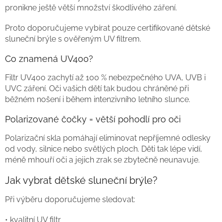
k
pronikne ještě větší množství škodlivého záření.
y
v
Proto doporučujeme vybírat pouze certifikované dětské
ý
sluneční brýle s ověřeným UV filtrem.
p
i
Co znamená UV400?
s
u
Filtr UV400 zachytí až 100 % nebezpečného UVA, UVB i
UVC záření. Oči vašich dětí tak budou chráněné při
běžném nošení i během intenzivního letního slunce.
Polarizované čočky = větší pohodlí pro oči
Polarizační skla pomáhají eliminovat nepříjemné odlesky
od vody, silnice nebo světlých ploch. Děti tak lépe vidí,
méně mhouří oči a jejich zrak se zbytečně neunavuje.
Jak vybrat dětské sluneční brýle?
Při výběru doporučujeme sledovat:
• kvalitní UV filtr