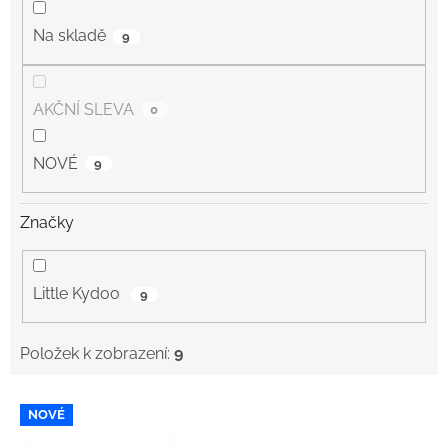
Na skladě
9
AKČNÍ SLEVA
0
NOVÉ
9
Značky
Little Kydoo
9
Položek k zobrazení:
9
V
NOVÉ
ý