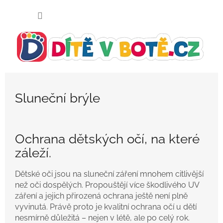
Přejít
NÁKUP
na
KOŠÍK
obsah
Sluneční brýle
Ochrana dětských očí, na které
záleží.
Dětské oči jsou na sluneční záření mnohem citlivější
než oči dospělých. Propouštějí více škodlivého UV
záření a jejich přirozená ochrana ještě není plně
vyvinutá. Právě proto je kvalitní ochrana očí u dětí
nesmírně důležitá – nejen v létě, ale po celý rok.