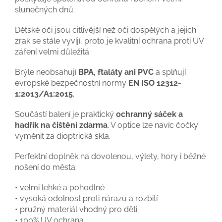
slunečných dnů.
Dětské oči jsou citlivější než oči dospělých a jejich
zrak se stále vyvíjí, proto je kvalitní ochrana proti UV
záření velmi důležitá.
Brýle neobsahují
BPA, ftaláty ani PVC
a splňují
evropské bezpečnostní normy
EN ISO 12312-
1:2013/A1:2015
.
Součástí balení je praktický
ochranný sáček a
hadřík na čištění zdarma
. V optice lze navíc čočky
vyměnit za dioptrická skla.
Perfektní doplněk na dovolenou, výlety, hory i běžné
nošení do města.
• velmi lehké a pohodlné
• vysoká odolnost proti nárazu a rozbití
• pružný materiál vhodný pro děti
• 100% UV ochrana