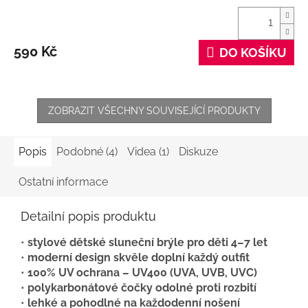
590 Kč
DO KOŠÍKU
ZOBRAZIT VŠECHNY SOUVISEJÍCÍ PRODUKTY
Popis
Podobné (4)
Videa (1)
Diskuze
Ostatní informace
Detailní popis produktu
•
stylové dětské sluneční brýle pro děti 4–7 let
•
moderní design skvěle doplní každý outfit
•
100% UV ochrana – UV400 (UVA, UVB, UVC)
•
polykarbonátové čočky odolné proti rozbití
•
lehké a pohodlné na každodenní nošení