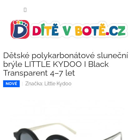
Přejít
NÁKUP
na
KOŠÍK
obsah
Dětské polykarbonátové sluneční
brýle LITTLE KYDOO I Black
Transparent 4–7 let
Značka:
Little Kydoo
NOVÉ