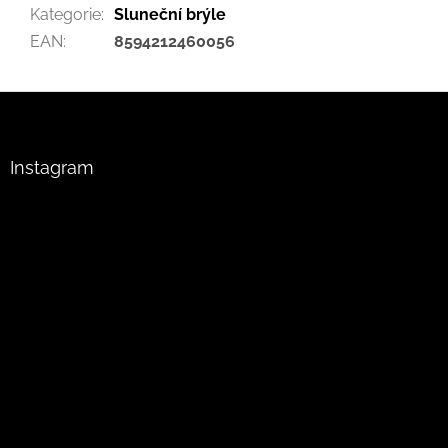
Kategorie
:
Sluneční brýle
EAN
:
8594212460056
Z
á
p
a
Instagram
t
í