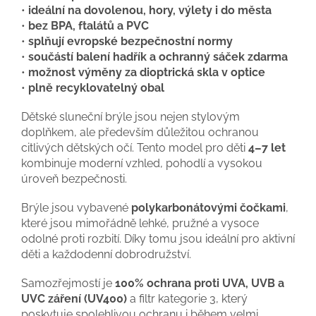
•
ideální na dovolenou, hory, výlety i do města
•
bez BPA, ftalátů a PVC
•
splňují evropské bezpečnostní normy
•
součástí balení hadřík a ochranný sáček zdarma
•
možnost výměny za dioptrická skla v optice
•
plně recyklovatelný obal
Dětské sluneční brýle jsou nejen stylovým
doplňkem, ale především důležitou ochranou
citlivých dětských očí. Tento model pro děti
4–7 let
kombinuje moderní vzhled, pohodlí a vysokou
úroveň bezpečnosti.
Brýle jsou vybavené
polykarbonátovými čočkami
,
které jsou mimořádně lehké, pružné a vysoce
odolné proti rozbití. Díky tomu jsou ideální pro aktivní
děti a každodenní dobrodružství.
Samozřejmostí je
100% ochrana proti UVA, UVB a
UVC záření (UV400)
a filtr kategorie 3, který
poskytuje spolehlivou ochranu i během velmi