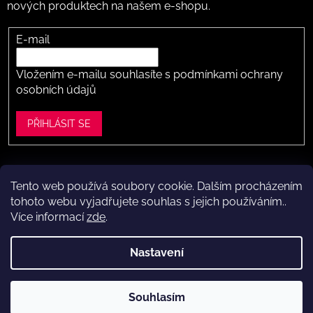
nových produktech na našem e-shopu.
E-mail
Vložením e-mailu souhlasíte s
podmínkami ochrany
osobních údajů
PŘIHLÁSIT SE
Tento web používá soubory cookie. Dalším procházením
Vytvořil Shoptet
tohoto webu vyjadřujete souhlas s jejich používáním..
Více informací
zde
.
Copyright 2026
Dítě v botě .cz
. Všechna práva vyhrazena.
Upravit nastavení cookies
Nastavení
Máte to k nám kousek?
Navštivte naši kamennou prodejnu
Souhlasím
ve Vestci (kousek za Prahou) – nožky změříme a poradíme s
výběrem.
Kamenná prodejna dětské obuvi Dítě v botě.cz