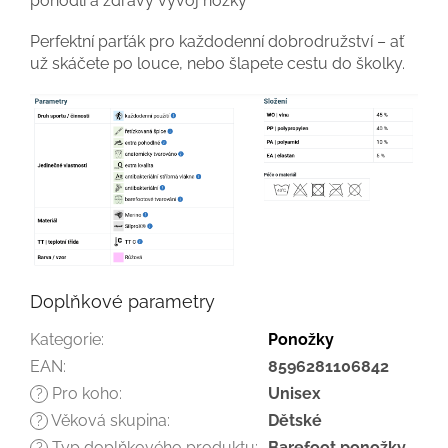
pohodlí a zdravý vývoj nožky
Perfektní parťák pro každodenní dobrodružství – ať
už skáčete po louce, nebo šlapete cestu do školky.
Doplňkové parametry
Kategorie
:
Ponožky
EAN
:
8596281106842
Pro koho
:
Unisex
?
Věková skupina
:
Dětské
?
Typ doplňkového produktu
:
Barefoot ponožky
?