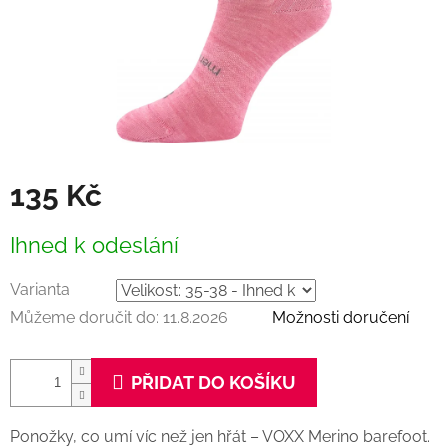
135 Kč
Měrná
Ihned k odeslání
cena:
Varianta
Můžeme doručit do:
11.8.2026
Možnosti doručení
PŘIDAT DO KOŠÍKU
Ponožky, co umí víc než jen hřát – VOXX Merino barefoot.