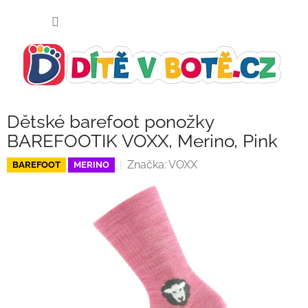
Přejít
NÁKUP
na
KOŠÍK
obsah
Dětské barefoot ponožky
BAREFOOTIK VOXX, Merino, Pink
Značka:
VOXX
BAREFOOT
MERINO