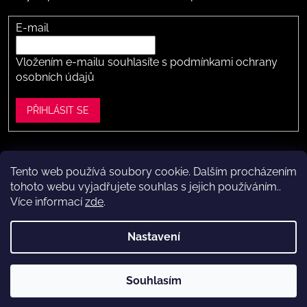
E-mail
Vložením e-mailu souhlasíte s
podmínkami ochrany
osobních údajů
PŘIHLÁSIT SE
Tento web používá soubory cookie. Dalším procházením
Vytvořil Shoptet
tohoto webu vyjadřujete souhlas s jejich používáním..
Více informací
zde
.
Copyright 2026
Dítě v botě .cz
. Všechna práva vyhrazena.
Upravit nastavení cookies
Nastavení
Máte to k nám kousek?
Navštivte naši kamennou prodejnu
Souhlasím
ve Vestci (kousek za Prahou) – nožky změříme a poradíme s
výběrem.
Kamenná prodejna dětské obuvi Dítě v botě.cz
ve Vestci u Prahy (Praha-západ)