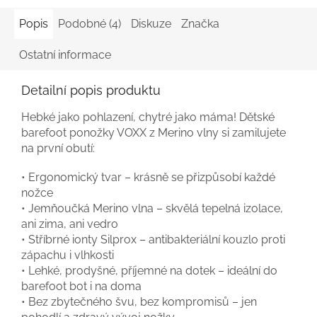
Popis
Podobné (4)
Diskuze
Značka
Ostatní informace
Detailní popis produktu
Hebké jako pohlazení, chytré jako máma! Dětské
barefoot ponožky VOXX z Merino vlny si zamilujete
na první obutí:
• Ergonomický tvar – krásně se přizpůsobí každé
nožce
• Jemňoučká Merino vlna – skvělá tepelná izolace,
ani zima, ani vedro
• Stříbrné ionty Silprox – antibakteriální kouzlo proti
zápachu i vlhkosti
• Lehké, prodyšné, příjemné na dotek – ideální do
barefoot bot i na doma
• Bez zbytečného švu, bez kompromisů – jen