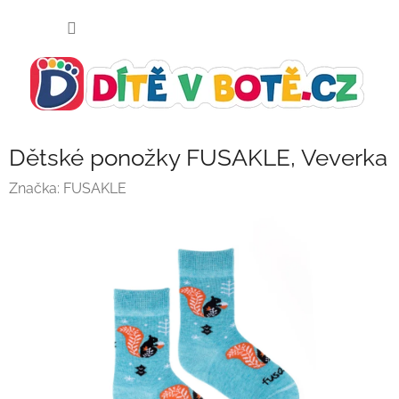
Přejít
NÁKUP
na
KOŠÍK
obsah
Dětské ponožky FUSAKLE, Veverka
Značka:
FUSAKLE