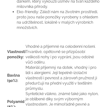
dárkem, který vykouzlí úsměv na tváři každého
milovníka přírody.
Eko-friendly:
Záleží nám na životním prostředí,
proto jsou naše ponožky vyrobeny s ohledem
na udržitelnost, lokálně v malých výrobních
množstvích.
Vhodné a příjemné na celodenní nošení.
Vlastnosti
Trvanlivé, opětovně se přizpůsobí
ponožky:
velikosti nohy i po vyprání, jsou odolné
vůči oděru.
Materiál příjemný na dotek, vhodný i pro
lidi s alergiemi. Její tepelně-izolační
Bavlna
vlastnosti i pevnost a zároveň pružnost ji
(90%):
předurčují na přední využití v textilním
průmyslu.
Syntetické vlákno, známé také jako nylon,
je oblíbené díky svým výborným
Polyamid
vlastnostem. Je mimořádně pevné a
(8%):