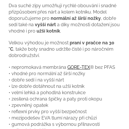
Dva suché zipy umožňují rychlé obouvání i snadné
přizpůsobení přes nárt a kolem kotníku. Model
doporučujeme pro
normální až širší nožky
, dobře
sedí také na
vyšší nárt
a díky možnosti dotažení jsou
vhodné i pro
užší kotník
.
Velkou výhodou je možnost
praní v pračce na 30
°C
, takže boty snadno udržíte čisté i po náročném
dobrodružství.
• nepromokavá membrána
GORE-TEX
® bez PFAS
• vhodné pro normální až širší nožky
• dobře sedí i na vyšší nárt
• lze dobře dotáhnout na užší kotník
• velmi lehká a pohodlná konstrukce
• zesílená ochrana špičky a paty proti okopu
• zpevněný opatek
• reflexní prvky pro vyšší bezpečnost
• mezipodešev EVA tlumí nárazy při chůzi
• gumová podrážka s výbornou přilnavostí