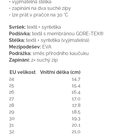
• vyjímatelná stélka
• zapínání na dva suché zipy
• lze prát v pračce na 30 °C
Svršek:
textil + syntetika
Podšívka:
textil s membránou GORE-TEX®
Stélka:
textil + syntetika (vyjímatelná)
Mezipodešev:
EVA
Podrážka:
směs přírodního kaučuku
Zapínání:
2× suchý zip
EU velikost
Vnitřní délka (cm)
24
14,7
25
15,4
26
16,4
27
17,0
28
17,8
29
18,5
30
19,3
31
20,1
32
21,0