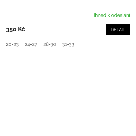
Ihned k odeslání
350 Kč
DETAIL
20-23
24-27
28-30
31-33