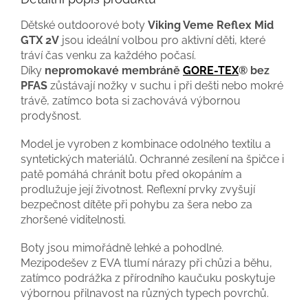
Dětské outdoorové boty
Viking Veme Reflex Mid
GTX 2V
jsou ideální volbou pro aktivní děti, které
tráví čas venku za každého počasí.
Díky
nepromokavé membráně
GORE-TEX
® bez
PFAS
zůstávají nožky v suchu i při dešti nebo mokré
trávě, zatímco bota si zachovává výbornou
prodyšnost.
Model je vyroben z kombinace odolného textilu a
syntetických materiálů. Ochranné zesílení na špičce i
patě pomáhá chránit botu před okopáním a
prodlužuje její životnost. Reflexní prvky zvyšují
bezpečnost dítěte při pohybu za šera nebo za
zhoršené viditelnosti.
Boty jsou mimořádně lehké a pohodlné.
Mezipodešev z EVA tlumí nárazy při chůzi a běhu,
zatímco podrážka z přírodního kaučuku poskytuje
výbornou přilnavost na různých typech povrchů.