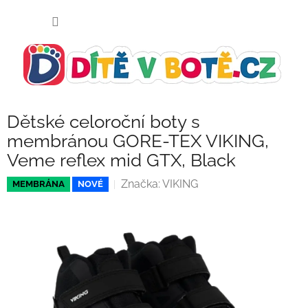
Přejít
NÁKUP
na
KOŠÍK
obsah
Dětské celoroční boty s
membránou GORE-TEX VIKING,
Veme reflex mid GTX, Black
Značka:
VIKING
MEMBRÁNA
NOVÉ