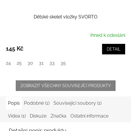
Dětské skelet vložky SVORTO
Ihned k odeslání
145 Kč
DETAIL
24
25
30
31
33
35
ZOBRAZIT VŠECHNY SOUVISEJÍCÍ PRODUKTY
Popis
Podobné (1)
Související soubory (1)
Videa (1)
Diskuze
Značka
Ostatní informace
Detailní popis produktu