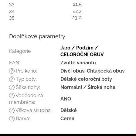
33
21,5
34
22,3
35
23,0
Doplňkové parametry
Jaro / Podzim /
Kategorie
:
CELOROČNÍ OBUV
EAN
:
Zvolte variantu
Pro koho
:
Dívčí obuv, Chlapecká obuv
?
Typ boty
:
Dětské celoroční boty
?
Šířka nohy
:
Normální / Široká noha
?
Voděodolná
?
ANO
membrána
:
Věková skupina
:
Dětské
?
Barva
:
Černá
?