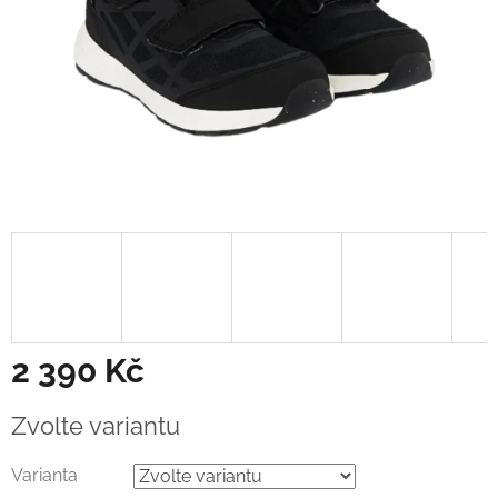
2 390 Kč
Měrná
Zvolte variantu
cena:
Varianta