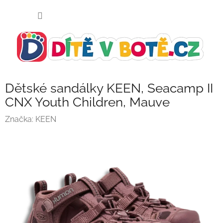
Přejít
NÁKUP
na
KOŠÍK
obsah
Dětské sandálky KEEN, Seacamp II
CNX Youth Children, Mauve
Značka:
KEEN