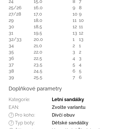
24
15,0
8
7
25/26
16,0
9
8
27/28
17,0
10
9
29
18,0
11
10
30
18,5
12
11
31
19,5
13
12
32/33
20,0
1
13
34
21,0
2
1
35
22,0
3
2
36
22,5
4
3
37
23,5
5
4
38
24,5
6
5
39
25,5
7
6
Doplňkové parametry
Kategorie
:
Letní sandálky
EAN
:
Zvolte variantu
Pro koho
:
Dívčí obuv
?
Typ boty
:
Dětské sandálky
?