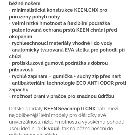
běžné nošení
•
minimalistická konstrukce KEEN.CNX pro
přirozený pohyb nohy
•
velmi nízká hmotnost a flexibilní podrážka
•
patentovaná ochrana prstů KEEN chrání před
okopáním
•
rychleschnoucí materiály vhodné i do vody
•
anatomicky tvarovaná EVA stélka pro pohodlí při
chůzi
•
protiskluzová gumová podrážka s dobrou
přilnavostí
•
rychlé zapínání – gumička + suchý zip přes nárt
•
antibakteriální technologie ECO ANTI ODOR proti
zápachu
•
možnost praní v pračce pro snadnou údržbu
Dětské sandály
KEEN Seacamp II CNX
patří mezi
nejoblíbenější letní modely pro děti díky své
univerzálnosti, nízké hmotnosti a vysokému pohodlí.
Jsou ideální jak
k vodě
, tak na běžné nošení do