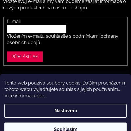
Vložte svůj e-mail a my vám budeme zasílat informace o
nových produktech na našem e-shopu.
E-mail
Vložením e-mailu souhlasíte s
podmínkami ochrany
osobních údajů
PŘIHLÁSIT SE
Tento web používá soubory cookie. Dalším procházením
Vytvořil Shoptet
tohoto webu vyjadřujete souhlas s jejich používáním..
Více informací
zde
.
Copyright 2026
Dítě v botě .cz
. Všechna práva vyhrazena.
Upravit nastavení cookies
Nastavení
Máte to k nám kousek?
Navštivte naši kamennou prodejnu
Souhlasím
ve Vestci (kousek za Prahou) – nožky změříme a poradíme s