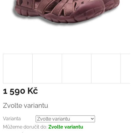
1 590 Kč
Měrná
Zvolte variantu
cena:
Varianta
Můžeme doručit do:
Zvolte variantu