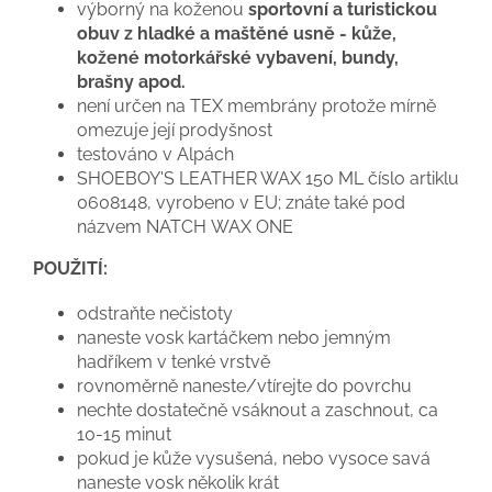
výborný na koženou
sportovní a turistickou
obuv z hladké a maštěné usně - kůže,
kožené motorkářské vybavení, bundy,
brašny apod.
není určen na TEX membrány protože mírně
omezuje její prodyšnost
testováno v Alpách
SHOEBOY'S LEATHER WAX 150 ML číslo artiklu
0608148, vyrobeno v EU; znáte také pod
názvem NATCH WAX ONE
POUŽITÍ:
odstraňte nečistoty
naneste vosk kartáčkem nebo jemným
hadříkem v tenké vrstvě
rovnoměrně naneste/vtírejte do povrchu
nechte dostatečně vsáknout a zaschnout, ca
10-15 minut
pokud je kůže vysušená, nebo vysoce savá
naneste vosk několik krát