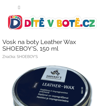
Přejít
NÁKUP
na
KOŠÍK
obsah
Vosk na boty Leather Wax
SHOEBOY'S, 150 ml
Značka:
SHOEBOY'S