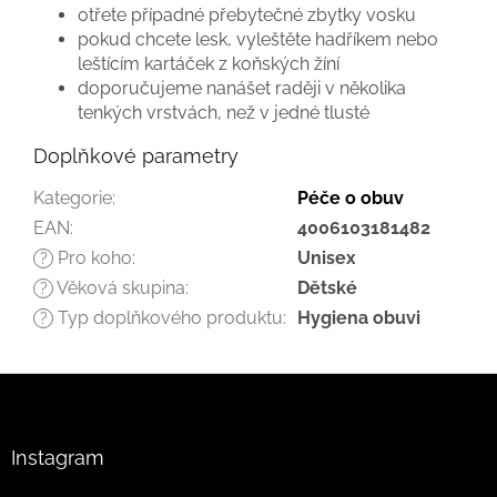
otřete případné přebytečné zbytky vosku
pokud chcete lesk, vyleštěte hadříkem nebo
leštícím kartáček z koňských žíní
doporučujeme nanášet raději v několika
tenkých vrstvách, než v jedné tlusté
Doplňkové parametry
Kategorie
:
Péče o obuv
EAN
:
4006103181482
Pro koho
:
Unisex
?
Věková skupina
:
Dětské
?
Typ doplňkového produktu
:
Hygiena obuvi
?
Z
á
p
a
Instagram
t