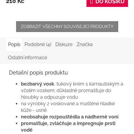
210 Kč
DO KOŠÍKU
ZOBRAZIT VŠECHNY SOUVISEJÍCÍ PRODUKTY
Popis
Podobné (4)
Diskuze
Značka
Ostatní informace
Detailní popis produktu
bezbarvý vosk
, tukový krém s karnaubským a
včelím voskem; důkladně promašťuje do
hloubky a odpuzuje vodu
na výrobky z voskované a maštěné hladké
kůže - usně
neobsahuje rozpouštědla a nádherně voní
promašťuje, zvláčňuje a impregnuje proti
vodě