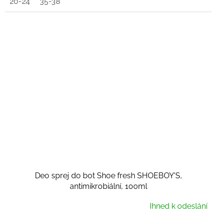
20-24
35-38
Deo sprej do bot Shoe fresh SHOEBOY'S,
antimikrobiální, 100ml
Ihned k odeslání