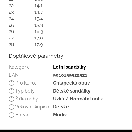
22
14,1
23
14,7
24
15,4
25
15,9
26
16,3
27
17,0
28
17,9
Doplňkové parametry
Kategorie
:
Letní sandálky
EAN
:
9010159522521
Pro koho
:
Chlapecká obuv
?
Typ boty
:
Dětské sandálky
?
Šířka nohy
:
Úzká / Normální noha
?
Věková skupina
:
Dětské
?
Barva
:
Modrá
?