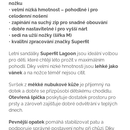
nožku
•
velmi nízká hmotnost – pohodlné i pro
celodenní nošení
•
zapínání na suchý zip pro snadné obouvání
•
dobře nastavitelné i pro vyšší nárt
•
sedí na užší nožky (šířka M)
•
kvalitní zpracování značky Superfit
Letní sandálky
Superfit Lagoon
jsou ideální volbou
pro děti, které chtějí léto prožít v maximálním
pohodlí. Díky velmi nízké hmotnosti jsou
lehké jako
vánek
a na nožce téměř nejsou cítit.
Svršek z
měkké nubukové kůže
je příjemný na
dotek a dobře se přizpůsobí dětskému chodidlu.
Otevřená špička
poskytuje dostatek prostoru pro
prsty a zároveň zajišťuje dobré odvětrání v teplých
dnech.
Pevnější opatek
pomáhá stabilizovat patu a
podporuje správné postavení nohy při chůzi. Díky