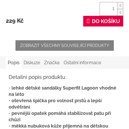
229 Kč
DO KOŠÍKU
ZOBRAZIT VŠECHNY SOUVISEJÍCÍ PRODUKTY
Popis
Diskuze
Značka
Ostatní informace
Detailní popis produktu
•
lehké dětské sandálky Superfit Lagoon vhodné
na léto
•
otevřená špička pro volnost prstů a lepší
odvětrání
•
pevnější opatek pomáhá stabilizovat patu při
chůzi
•
měkká nubuková kůže příjemná na dětskou