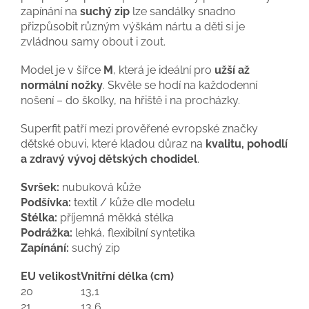
zapínání na
suchý zip
lze sandálky snadno
přizpůsobit různým výškám nártu a děti si je
zvládnou samy obout i zout.
Model je v šířce
M
, která je ideální pro
užší až
normální nožky
. Skvěle se hodí na každodenní
nošení – do školky, na hřiště i na procházky.
Superfit patří mezi prověřené evropské značky
dětské obuvi, které kladou důraz na
kvalitu, pohodlí
a zdravý vývoj dětských chodidel
.
Svršek:
nubuková kůže
Podšívka:
textil / kůže dle modelu
Stélka:
příjemná měkká stélka
Podrážka:
lehká, flexibilní syntetika
Zapínání:
suchý zip
EU velikost
Vnitřní délka (cm)
20
13,1
21
13,6