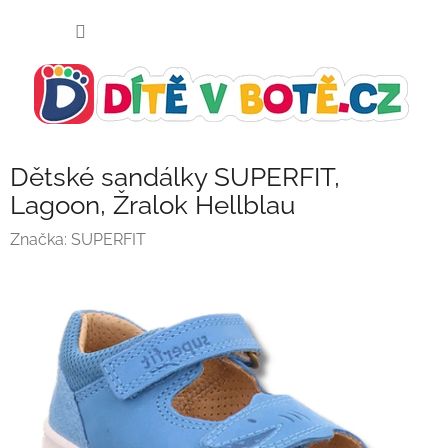
Přejít
NÁKUP
na
KOŠÍK
obsah
Dětské sandálky SUPERFIT,
Lagoon, Žralok Hellblau
Značka:
SUPERFIT