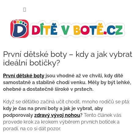
Přejít
NÁKUP
na
KOŠÍK
obsah
První dětské boty – kdy a jak vybrat
ideální botičky?
První dětské boty
jsou vhodné až ve chvíli, kdy dítě
samostatně a stabilně chodí venku. Měly by být lehké,
ohebné a dostatečně široké v prstech.
Když se děťátko začíná učit chodit, mnoho rodičů se ptá:
kdy je čas na první boty a jak je vybrat, aby
podporovaly
zdravý vývoj nohou
?
Tento článek vás
provede krok za krokem výběrem prvních botiček a
poradí, na co si dát pozor.