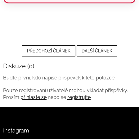
PŘEDCHOZÍ ČLÁNEK
DALŠÍ ČLÁNEK
Diskuze (0)
Buďte první, kdo napíše příspěvek k této položce.
Pouze registrovaní uživatelé mohou vkládat příspěvky.
Prosím
přihlaste se
nebo se
registrujte
.
Z
á
p
a
Instagram
t