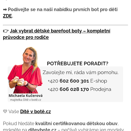
➡ Podívejte se na naši nabídku prvních bot pro děti
ZDE
.
👉
Jak vybrat dětské barefoot boty – kompletní
průvodce pro rodiče
💛 Vaše
Dítě v botě.cz
Pokud hledáte
kvalitní certifikovanou dětskou obuv
,
mrkněte na
ditevbote.cz
– pečlivě vybíráme jen modely,