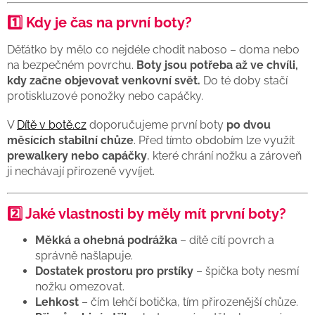
1️⃣ Kdy je čas na první boty?
Děťátko by mělo co nejdéle chodit naboso – doma nebo
na bezpečném povrchu.
Boty jsou potřeba až ve chvíli,
kdy začne objevovat venkovní svět.
Do té doby stačí
protiskluzové ponožky nebo capáčky.
V
Dítě v botě.cz
doporučujeme první boty
po dvou
měsících stabilní chůze
. Před tímto obdobím lze využít
prewalkery nebo capáčky
, které chrání nožku a zároveň
ji nechávají přirozeně vyvíjet.
2️⃣ Jaké vlastnosti by měly mít první boty?
Měkká a ohebná podrážka
– dítě cítí povrch a
správně našlapuje.
Dostatek prostoru pro prstíky
– špička boty nesmí
nožku omezovat.
Lehkost
– čím lehčí botička, tím přirozenější chůze.