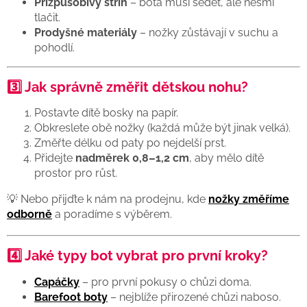
Přizpůsobivý střih
– bota musí sedět, ale nesmí
tlačit.
Prodyšné materiály
– nožky zůstávají v suchu a
pohodlí.
3️⃣ Jak správně změřit dětskou nohu?
Postavte dítě bosky na papír.
Obkreslete obě nožky (každá může být jinak velká).
Změřte délku od paty po nejdelší prst.
Přidejte
nadměrek 0,8–1,2 cm
, aby mělo dítě
prostor pro růst.
💡 Nebo přijďte k nám na prodejnu, kde
nožky změříme
odborně
a poradíme s výběrem.
4️⃣ Jaké typy bot vybrat pro první kroky?
Capáčky
– pro první pokusy o chůzi doma.
Barefoot boty
– nejblíže přirozené chůzi naboso.