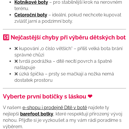
Kotníkové boty
– pro stabilnější krok na nerovném
terénu.
Celoroční boty
– ideální, pokud nechcete kupovat
zvlášť jarní a podzimní boty.
5️⃣ Nejčastější chyby při výběru dětských bot
❌ kupování „o číslo větších“ – příliš velká bota brání
správné chůzi
❌ tvrdá podrážka – dítě necítí povrch a špatně
našlapuje
❌ úzká špička – prsty se mačkají a nožka nemá
dostatek prostoru
Vyberte první botičky s láskou ❤
V našem
e-shopu i prodejně Dítě v botě
najdete ty
nejlepší
barefoot botky
, které respektují přirozený vývoj
nohou. Přijďte si je vyzkoušet a my vám rádi poradíme s
výběrem.