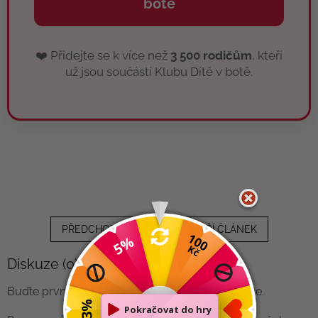
botě
❤️ Přidejte se k více než
3 500 rodičům
, kteří
už jsou součástí Klubu Dítě v botě.
PŘEDCHOZÍ ČLÁNEK
DALŠÍ ČLÁNEK
Diskuze (0)
Buďte první, kdo napíše příspěvek k této položce.