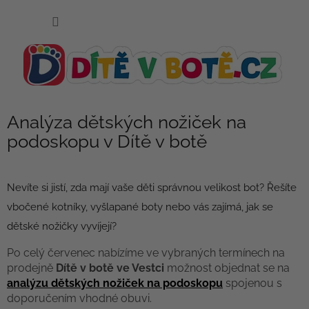
Přejít
NÁKUP
na
KOŠÍK
obsah
Analýza dětských nožiček na
podoskopu v Dítě v botě
Nevíte si jistí, zda mají vaše děti správnou velikost bot? Řešíte
vbočené kotníky, vyšlapané boty nebo vás zajímá, jak se
dětské nožičky vyvíjejí?
Po celý červenec nabízíme ve vybraných termínech na
prodejně
Dítě v botě ve Vestci
možnost objednat se na
analýzu dětských nožiček na podoskopu
spojenou s
doporučením vhodné obuvi.