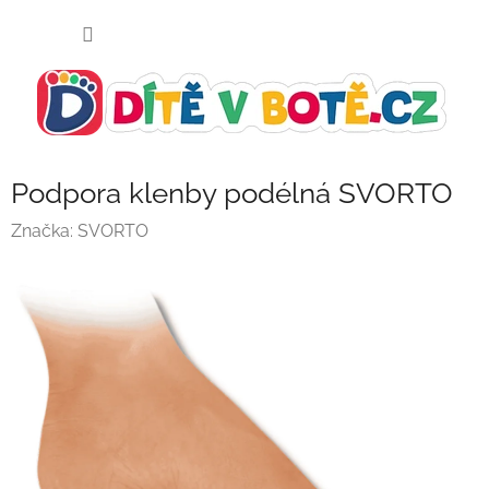
Přejít
NÁKUP
na
KOŠÍK
obsah
Podpora klenby podélná SVORTO
Značka:
SVORTO