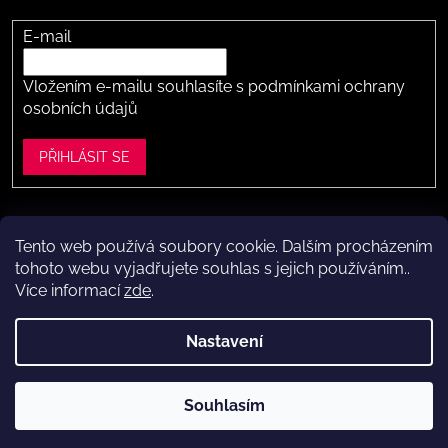
E-mail
Vložením e-mailu souhlasíte s
podmínkami ochrany
osobních údajů
PŘIHLÁSIT SE
Tento web používá soubory cookie. Dalším procházením
Vytvořil Shoptet
tohoto webu vyjadřujete souhlas s jejich používáním..
Více informací
zde
.
Copyright 2026
Dítě v botě .cz
. Všechna práva vyhrazena.
Upravit nastavení cookies
Nastavení
Máte to k nám kousek?
Navštivte naši kamennou prodejnu
Souhlasím
ve Vestci (kousek za Prahou) – nožky změříme a poradíme s
výběrem.
Kamenná prodejna dětské obuvi Dítě v botě.cz
ve Vestci u Prahy (Praha-západ)