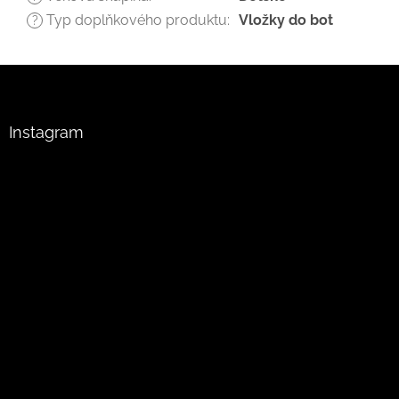
Typ doplňkového produktu
:
Vložky do bot
?
Z
á
p
a
Instagram
t
í