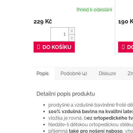
Ihned k odeslání
229 Kč
190 
DO KOŠÍKU
D
Popis
Podobné (4)
Diskuze
Zn
Detailní popis produktu
prodyšné a vzdušné bavlněné froté dět
100% vzdušná bavlna na kvalitní lat
vložka je rovná, b
ez ortopedického tv
hledáte-li dětskou ortopedickou stél
příjemná
také pro nošení naboso
, vho