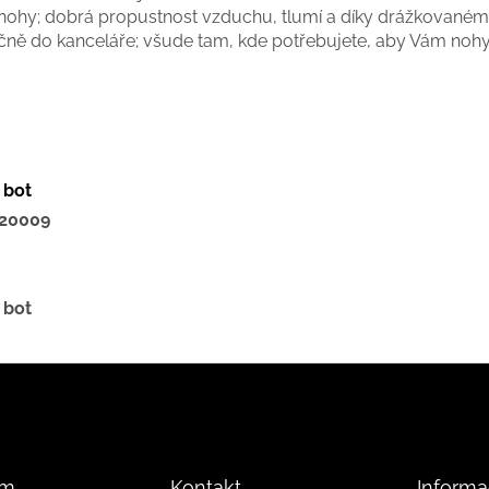
 nohy; dobrá propustnost vzduchu, tlumí a díky drážkovaném
očně do kanceláře; všude tam, kde potřebujete, aby Vám nohy
 bot
20009
 bot
am
Kontakt
Informa