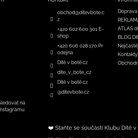
Doprava 
obchod
@
ditevbote.c
z
REKLAM
ATLAS d
+420 602 600 301 E-
shop
BLOG Dít
+420 606 028 170 Pr
Nejčastě
odejna
Kontakty
Dítě v botě.cz
Obchodn
dite_v_bote_cz
Dítě v botě.cz
@ditevbote.cz
Sledovat na
Instagramu
❤️ Staňte se součástí Klubu Dítě v