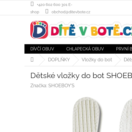
Přejít
+420 602 600 301 E-
na
shop
obchod@ditevbote.cz
obsah
DÍVČÍ OBUV
CHLAPECKÁ OBUV
PRVNÍ 
DOPLŇKY
Vložky do bot
Dět
Domů
Dětské vložky do bot SHOEBO
Značka:
SHOEBOY'S