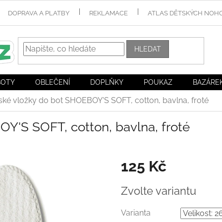
DOPRAVA A PLATBY
REKLAMACE
ATLAS DĚTSKÝCH NOH
HLEDAT
BOTY
OBLEČENÍ
DOPLŇKY
POUKAZ
BAZÁRE
ské vložky do bot SHOEBOY'S SOFT, cotton, bavlna, froté
Y'S SOFT, cotton, bavlna, froté
125 Kč
Měrná
Zvolte variantu
cena:
Varianta