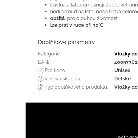
bavlna a latex umožňují dobré větrání
hodí se buď na léto, nebo třeba celor
obšitá
, pro dlouhou životnost
lze prát v ruce při 30°C
Doplňkové parametry
Kategorie
:
Vložky do
EAN
:
40097362
Pro koho
:
Unisex
?
Věková skupina
:
Dětské
?
Typ doplňkového produktu
:
Vložky do
?
Z
á
p
a
t
Instagr