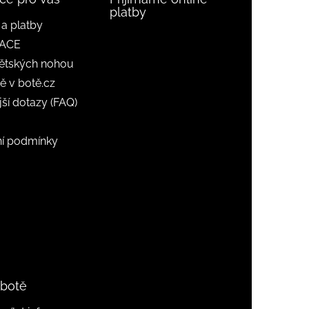
platby
a platby
ACE
ětských nohou
ě v botě.cz
jší dotazy (FAQ)
í podmínky
 botě