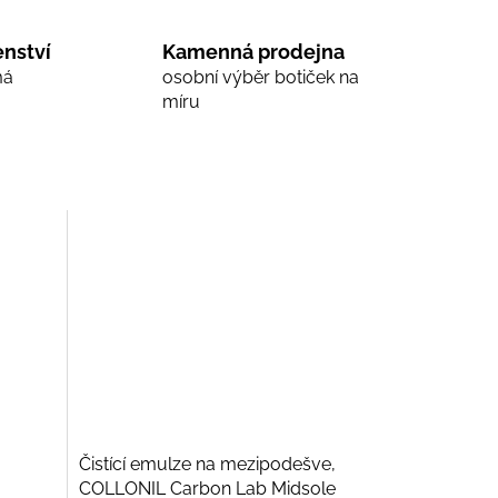
nství
Kamenná prodejna
má
osobní výběr botiček na
míru
Čistící emulze na mezipodešve,
COLLONIL Carbon Lab Midsole