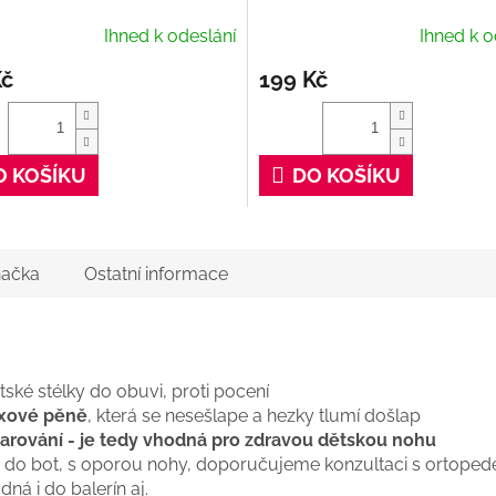
Ihned k odeslání
Ihned k o
Kč
199 Kč
O KOŠÍKU
DO KOŠÍKU
ačka
Ostatní informace
ské stélky do obuvi, proti pocení
exové pěně
, která se nesešlape a hezky tlumí došlap
arování - je tedy vhodná pro zdravou dětskou nohu
ku do bot, s oporou nohy, doporučujeme konzultaci s ortope
dná i do balerín aj.