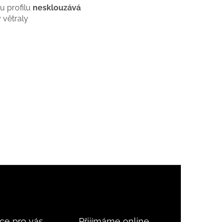
u profilu
nesklouzává
 větraly
ce pro vás
Přijímáme online