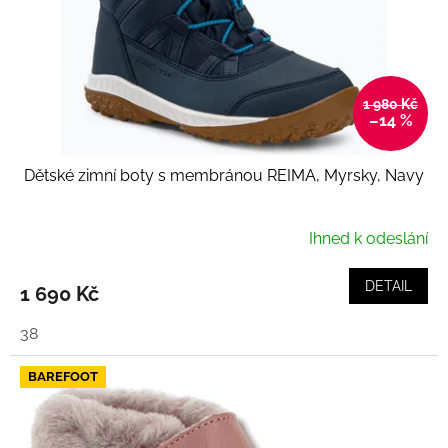
o
d
u
k
t
1 980 Kč
ů
–14 %
Dětské zimní boty s membránou REIMA, Myrsky, Navy
Ihned k odeslání
DETAIL
1 690 Kč
38
BAREFOOT