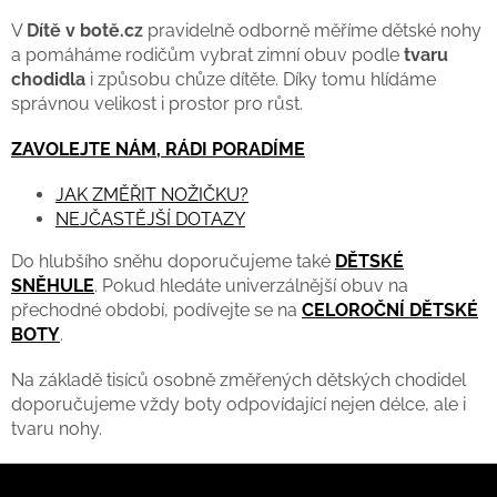
í
í
p
V
Dítě v botě.cz
pravidelně odborně měříme dětské nohy
r
a pomáháme rodičům vybrat zimní obuv podle
tvaru
v
chodidla
i způsobu chůze dítěte. Díky tomu hlídáme
k
správnou velikost i prostor pro růst.
y
v
ZAVOLEJTE NÁM, RÁDI PORADÍME
ý
p
i
JAK ZMĚŘIT NOŽIČKU?
s
NEJČASTĚJŠÍ DOTAZY
u
Do hlubšího sněhu doporučujeme také
DĚTSKÉ
SNĚHULE
. Pokud hledáte univerzálnější obuv na
přechodné období, podívejte se na
CELOROČNÍ DĚTSKÉ
BOTY
.
Na základě tisíců osobně změřených dětských chodidel
doporučujeme vždy boty odpovídající nejen délce, ale i
tvaru nohy.
Z