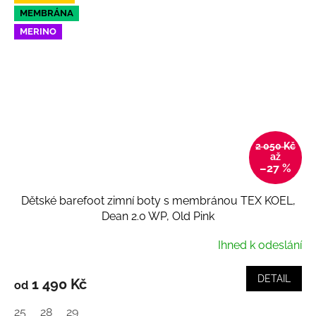
MEMBRÁNA
MERINO
2 050 Kč
až
–27 %
Dětské barefoot zimní boty s membránou TEX KOEL,
Dean 2.0 WP, Old Pink
Ihned k odeslání
DETAIL
1 490 Kč
od
25
28
29