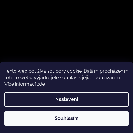
Tento web používá soubory cookie. Dalším procházením
tohoto webu vyjadřujete souhlas s jejich používáním..
❤️ Staňte se součástí Klubu Dítě v botě
Více informací
zde
.
Vložte svůj e-mail a my vám budeme zasílat informace o
nových produktech na našem e-shopu.
Nastavení
E-mail
Souhlasím
Vložením e-mailu souhlasíte s
podmínkami ochrany