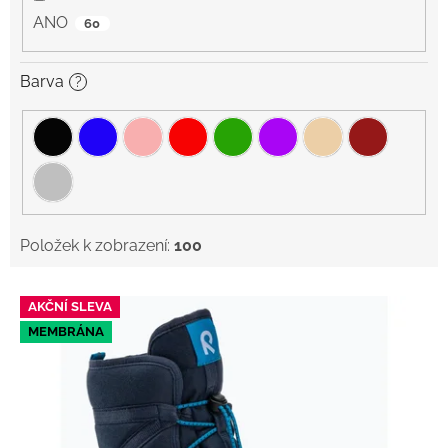
ANO
60
Barva
?
Položek k zobrazení:
100
V
AKČNÍ SLEVA
ý
MEMBRÁNA
p
i
s
p
r