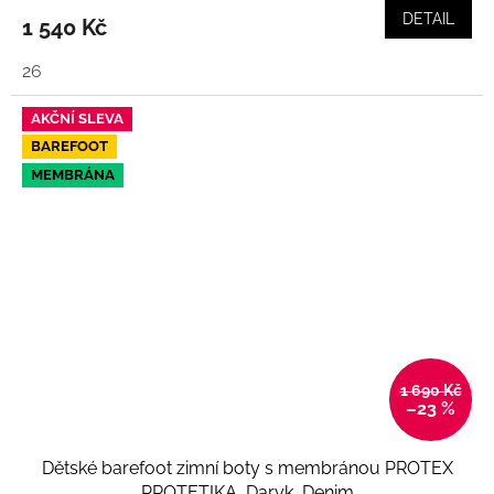
DETAIL
1 540 Kč
26
AKČNÍ SLEVA
BAREFOOT
MEMBRÁNA
1 690 Kč
–23 %
Dětské barefoot zimní boty s membránou PROTEX
PROTETIKA, Daryk, Denim