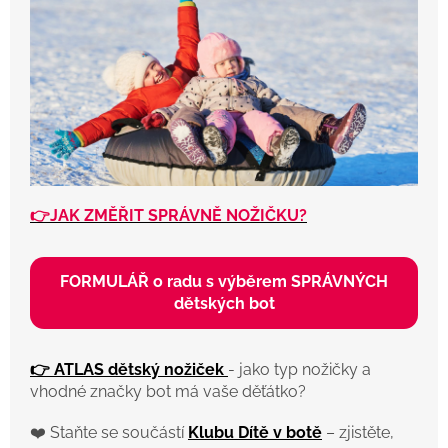
👉JAK ZMĚŘIT SPRÁVNĚ NOŽIČKU?
FORMULÁŘ o radu s výběrem SPRÁVNÝCH
dětských bot
👉 ATLAS dětský nožiček
- jako typ nožičky a
vhodné značky bot má vaše děťátko?
❤️ Staňte se součástí
Klubu Dítě v botě
– zjistěte,