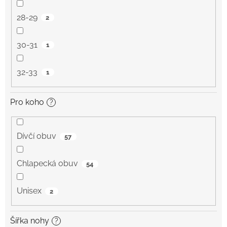
28-29
2
30-31
1
32-33
1
Pro koho
?
Dívčí obuv
57
Chlapecká obuv
54
Unisex
2
Šířka nohy
?