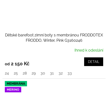
Dětské barefoot zimní boty s membránou FRODDOTEX
FRODDO, Winter, Pink G3160246
Ihned k odeslání
DETAIL
2 150 Kč
od
24
25
28
29
30
31
32
33
MEMBRÁNA
MERINO