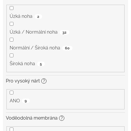
Úzká noha
2
Úzká / Normální noha
32
Normální / Široká noha
60
Široká noha
5
Pro vysoký nárt
?
ANO
9
Voděodolná membrána
?