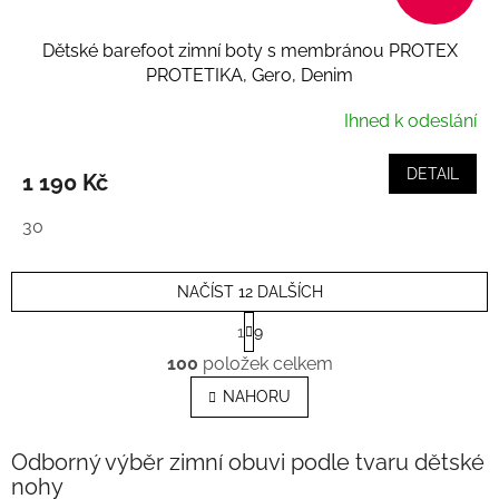
Dětské barefoot zimní boty s membránou PROTEX
PROTETIKA, Gero, Denim
Ihned k odeslání
DETAIL
1 190 Kč
30
NAČÍST 12 DALŠÍCH
S
1
9
t
O
r
100
položek celkem
v
á
l
n
NAHORU
k
á
o
d
v
a
Odborný výběr zimní obuvi podle tvaru dětské
á
c
nohy
n