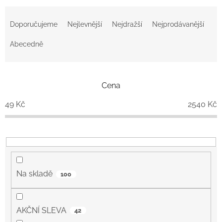
Ř
a
Doporučujeme
Nejlevnější
Nejdražší
Nejprodávanější
z
e
Abecedně
n
í
p
Cena
r
o
49
Kč
2540
Kč
d
u
k
t
ů
Na skladě
100
AKČNÍ SLEVA
42