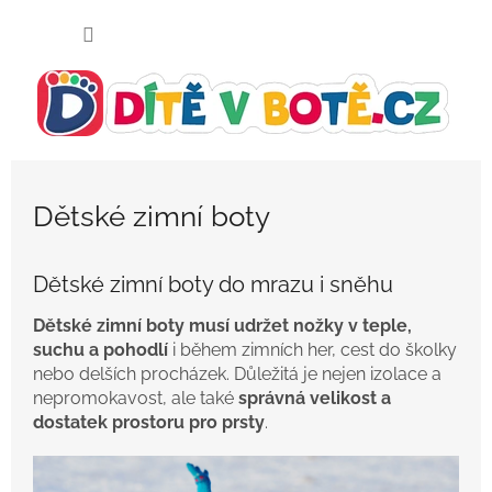
Přejít
NÁKUP
na
KOŠÍK
obsah
Dětské zimní boty
Dětské zimní boty do mrazu i sněhu
Dětské zimní boty musí udržet nožky v teple,
suchu a pohodlí
i během zimních her, cest do školky
nebo delších procházek. Důležitá je nejen izolace a
nepromokavost, ale také
správná velikost a
dostatek prostoru pro prsty
.