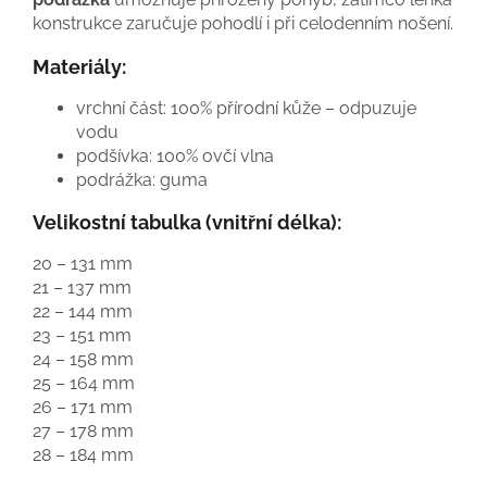
konstrukce zaručuje pohodlí i při celodenním nošení.
Materiály:
vrchní část: 100% přírodní kůže – odpuzuje
vodu
podšívka: 100% ovčí vlna
podrážka: guma
Velikostní tabulka (vnitřní délka):
20 – 131 mm
21 – 137 mm
22 – 144 mm
23 – 151 mm
24 – 158 mm
25 – 164 mm
26 – 171 mm
27 – 178 mm
28 – 184 mm