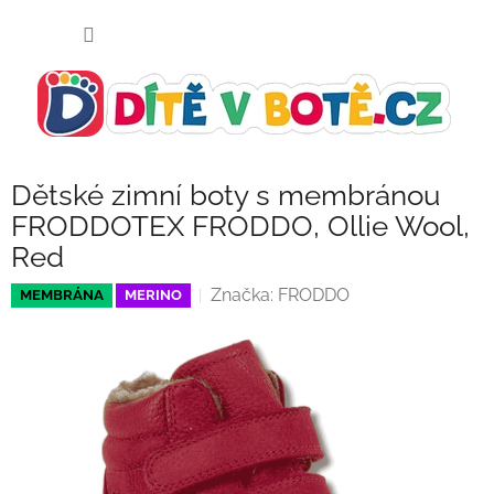
Přejít
NÁKUP
na
KOŠÍK
obsah
Dětské zimní boty s membránou
FRODDOTEX FRODDO, Ollie Wool,
Red
Značka:
FRODDO
MEMBRÁNA
MERINO