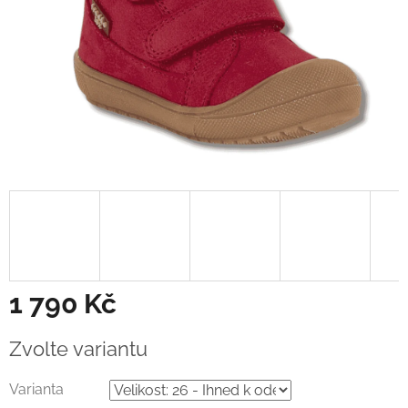
1 790 Kč
Měrná
Zvolte variantu
cena:
Varianta