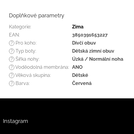
Doplňkové parametry
Kategorie
:
Zima
EAN
:
3850391653227
Pro koho
:
Dívčí obuv
?
Typ boty
:
Dětská zimní obuv
?
Šířka nohy
:
Úzká / Normální noha
?
Voděodolná membrána
:
ANO
?
Věková skupina
:
Dětské
?
Barva
:
Červená
?
Z
á
p
a
Instagram
t
í