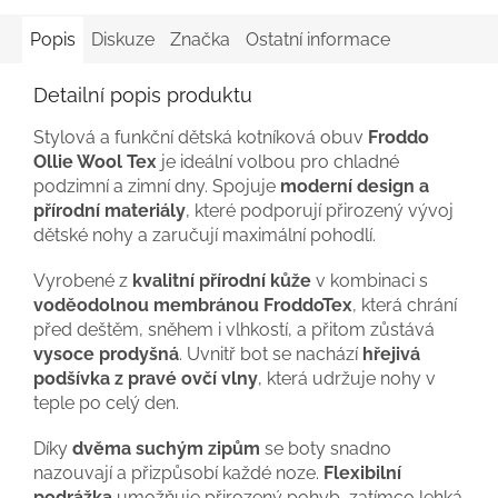
Popis
Diskuze
Značka
Ostatní informace
Detailní popis produktu
Stylová a funkční dětská kotníková obuv
Froddo
Ollie Wool Tex
je ideální volbou pro chladné
podzimní a zimní dny. Spojuje
moderní design a
přírodní materiály
, které podporují přirozený vývoj
dětské nohy a zaručují maximální pohodlí.
Vyrobené z
kvalitní přírodní kůže
v kombinaci s
voděodolnou membránou FroddoTex
, která chrání
před deštěm, sněhem i vlhkostí, a přitom zůstává
vysoce prodyšná
. Uvnitř bot se nachází
hřejivá
podšívka z pravé ovčí vlny
, která udržuje nohy v
teple po celý den.
Díky
dvěma suchým zipům
se boty snadno
nazouvají a přizpůsobí každé noze.
Flexibilní
podrážka
umožňuje přirozený pohyb, zatímco lehká