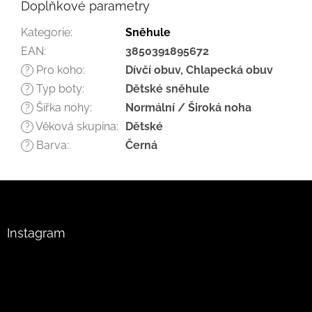
Doplňkové parametry
Kategorie
:
Sněhule
EAN
:
3850391895672
Pro koho
:
Dívčí obuv, Chlapecká obuv
?
Typ boty
:
Dětské sněhule
?
Šířka nohy
:
Normální / Široká noha
?
Věková skupina
:
Dětské
?
Barva
:
Černá
?
Z
á
p
a
Instagram
t
í