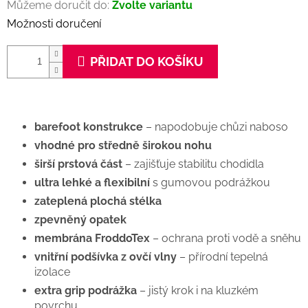
Můžeme doručit do:
Zvolte variantu
Možnosti doručení
PŘIDAT DO KOŠÍKU
barefoot konstrukce
– napodobuje chůzi naboso
vhodné pro středně širokou nohu
širší prstová část
– zajišťuje stabilitu chodidla
ultra lehké a flexibilní
s gumovou podrážkou
zateplená plochá stélka
zpevněný opatek
membrána FroddoTex
– ochrana proti vodě a sněhu
vnitřní podšívka z ovčí vlny
– přírodní tepelná
izolace
extra grip podrážka
– jistý krok i na kluzkém
povrchu