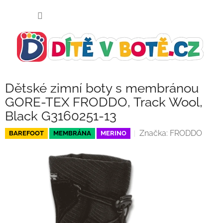
Přejít
NÁKUP
na
KOŠÍK
obsah
Dětské zimní boty s membránou
GORE-TEX FRODDO, Track Wool,
Black G3160251-13
Značka:
FRODDO
BAREFOOT
MEMBRÁNA
MERINO