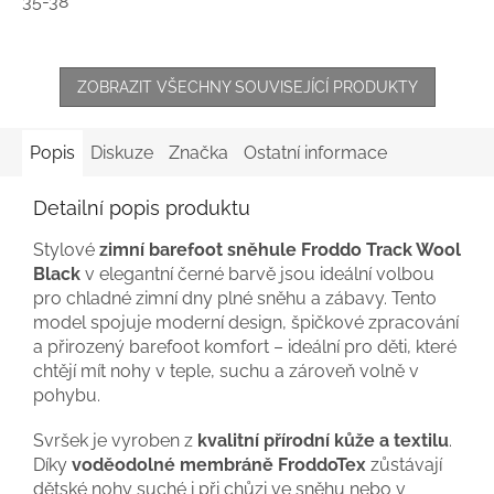
35-38
ZOBRAZIT VŠECHNY SOUVISEJÍCÍ PRODUKTY
Popis
Diskuze
Značka
Ostatní informace
Detailní popis produktu
Stylové
zimní barefoot sněhule Froddo Track Wool
Black
v elegantní černé barvě jsou ideální volbou
pro chladné zimní dny plné sněhu a zábavy. Tento
model spojuje moderní design, špičkové zpracování
a přirozený barefoot komfort – ideální pro děti, které
chtějí mít nohy v teple, suchu a zároveň volně v
pohybu.
Svršek je vyroben z
kvalitní přírodní kůže a textilu
.
Díky
voděodolné membráně FroddoTex
zůstávají
dětské nohy suché i při chůzi ve sněhu nebo v