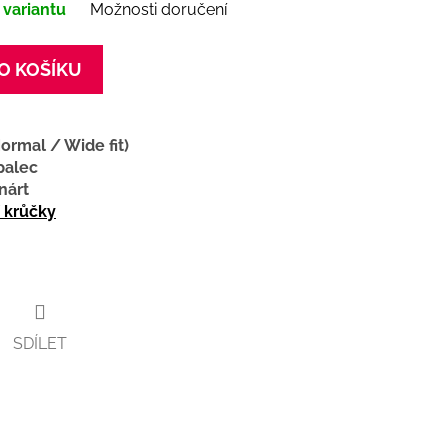
 variantu
Možnosti doručení
O KOŠÍKU
Normal / Wide fit)
palec
nárt
í krůčky
SDÍLET