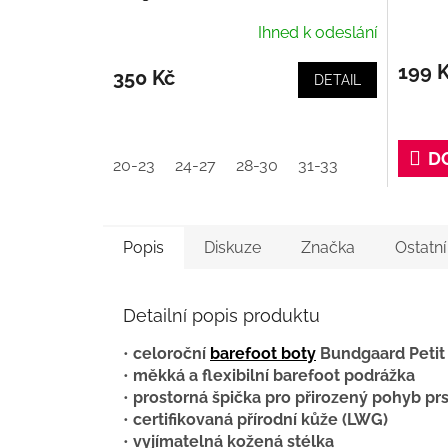
Ihned k odeslání
199 
350 Kč
DETAIL
D
20-23
24-27
28-30
31-33
Popis
Diskuze
Značka
Ostatn
Detailní popis produktu
•
celoroční
barefoot boty
Bundgaard Petit
•
měkká a flexibilní barefoot podrážka
•
prostorná špička pro přirozený pohyb pr
•
certifikovaná přírodní kůže (LWG)
•
vyjímatelná kožená stélka