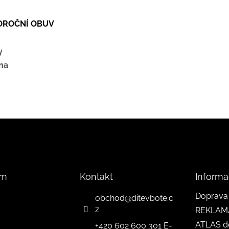
LOROČNÍ OBUV
y
ha
am
Kontakt
Informa
Doprava 
obchod
@
ditevbote.c
z
REKLAM
ATLAS d
+420 602 600 301 E-