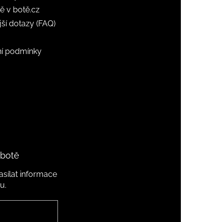
ě v botě.cz
jší dotazy (FAQ)
í podmínky
 botě
sílat informace
u.