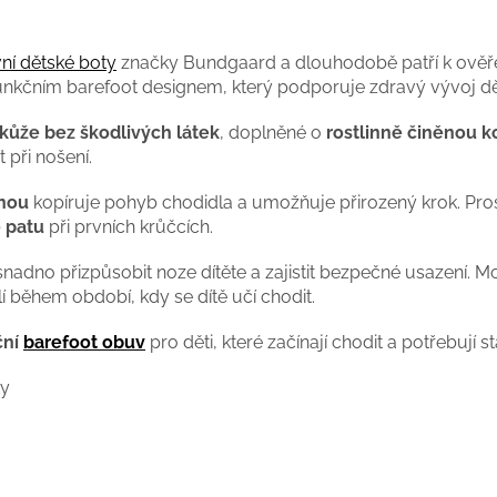
ní dětské boty
značky Bundgaard a dlouhodobě patří k ověř
unkčním barefoot designem, který podporuje zdravý vývoj dě
kůže bez škodlivých látek
, doplněné o
rostlinně činěnou k
 při nošení.
ónou
kopíruje pohyb chodidla a umožňuje přirozený krok. Pros
e patu
při prvních krůčcích.
adno přizpůsobit noze dítěte a zajistit bezpečné usazení. Mo
odlí během období, kdy se dítě učí chodit.
ční
barefoot obuv
pro děti, které začínají chodit a potřebují s
ky