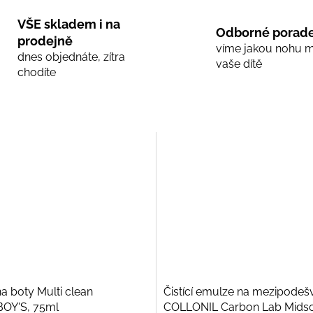
VŠE skladem i na
Odborné porade
prodejně
víme jakou nohu 
dnes objednáte, zítra
vaše dítě
chodíte
na boty Multi clean
Čistící emulze na mezipodeš
OY'S, 75ml
COLLONIL Carbon Lab Midso