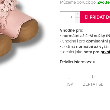
Můžeme doručit do:
Zvolte
PŘIDAT D
Vhodné pro:
•
normální až širší nožky (
• vhodné i pro
dominantní 
• sedí na
normální až vyšší 
• ideální jako
boty pro
prvn
Detailní informace
TISK
ZEPTAT SE