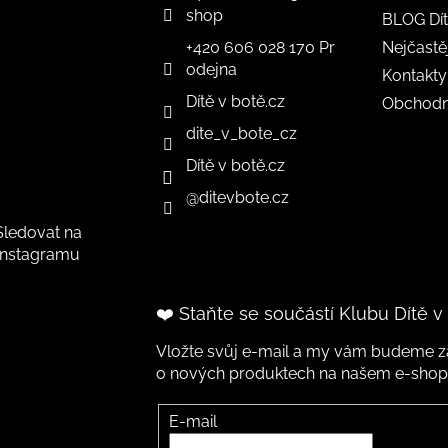
shop
BLOG Dít
+420 606 028 170 Pr
Nejčastě
odejna
Kontakty
Dítě v botě.cz
Obchodn
dite_v_bote_cz
Dítě v botě.cz
@ditevbote.cz
Sledovat na
Instagramu
❤️ Staňte se součástí Klubu Dítě v
Vložte svůj e-mail a my vám budeme za
o nových produktech na našem e-shop
E-mail