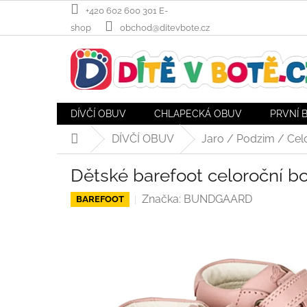
Přejít
+420 602 600 301 E-
na
shop
obchod@ditevbote.cz
obsah
DÍVČÍ OBUV
CHLAPECKÁ OBUV
PRVNÍ 
DÍVČÍ OBUV
Jaro / Podzim / Cel
Domů
Dětské barefoot celoroční 
Značka:
BUNDGAARD
BAREFOOT