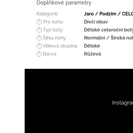
Doplňkové parametry
Kategorie
:
Jaro / Podzim / CE
Pro koho
:
Dívčí obuv
?
Typ boty
:
Dětské celoroční bot
?
Šířka nohy
:
Normální / Široká no
?
Věková skupina
:
Dětské
?
Barva
:
Růžová
?
Z
á
p
a
t
Instagr
í