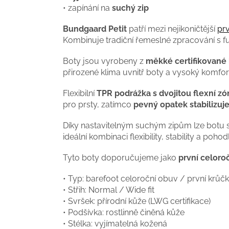
• zapínání na
suchý zip
Bundgaard Petit
patří mezi nejikoničtější
prv
Kombinuje tradiční řemeslné zpracování s f
Boty jsou vyrobeny z
měkké certifikované 
přirozené klima uvnitř boty a vysoký komfort
Flexibilní
TPR podrážka s dvojitou flexní z
pro prsty, zatímco
pevný opatek stabilizuj
Díky nastavitelným suchým zipům lze botu sn
ideální kombinaci flexibility, stability a poh
Tyto boty doporučujeme jako
první celoro
• Typ: barefoot celoroční obuv / první krůč
• Střih: Normal / Wide fit
• Svršek: přírodní kůže (LWG certifikace)
• Podšívka: rostlinně činěná kůže
• Stélka: vyjímatelná kožená