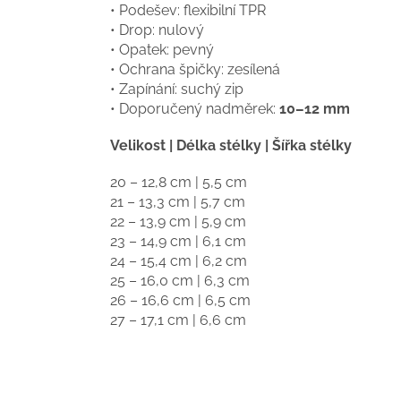
• Podešev: flexibilní TPR
• Drop: nulový
• Opatek: pevný
• Ochrana špičky: zesílená
• Zapínání: suchý zip
• Doporučený nadměrek:
10–12 mm
Velikost | Délka stélky | Šířka stélky
20 – 12,8 cm | 5,5 cm
21 – 13,3 cm | 5,7 cm
22 – 13,9 cm | 5,9 cm
23 – 14,9 cm | 6,1 cm
24 – 15,4 cm | 6,2 cm
25 – 16,0 cm | 6,3 cm
26 – 16,6 cm | 6,5 cm
27 – 17,1 cm | 6,6 cm