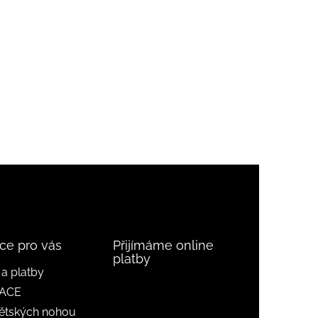
ce pro vás
Přijímáme online
platby
a platby
ACE
ětských nohou