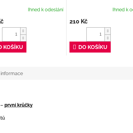
Cleaner, 100 ml
Ihned k odeslání
Ihned k o
Kč
210 Kč
O KOŠÍKU
DO KOŠÍKU
í informace
 –
první krůčky
stů