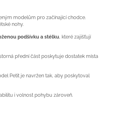
eným modelům pro začínající chodce.
tské nohy.
oženou podšívku a stélku
, které zajišťují
torná přední část poskytuje dostatek místa
del Petit je navržen tak, aby poskytoval
tabilitu i volnost pohybu zároveň.