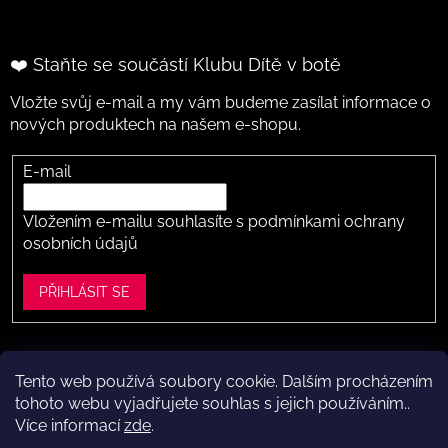
❤️ Staňte se součástí Klubu Dítě v botě
Vložte svůj e-mail a my vám budeme zasílat informace o
nových produktech na našem e-shopu.
E-mail
Vložením e-mailu souhlasíte s
podmínkami ochrany
osobních údajů
PŘIHLÁSIT SE
Tento web používá soubory cookie. Dalším procházením
Vytvořil Shoptet
tohoto webu vyjadřujete souhlas s jejich používáním..
Více informací
zde
.
Copyright 2026
Dítě v botě .cz
. Všechna práva vyhrazena.