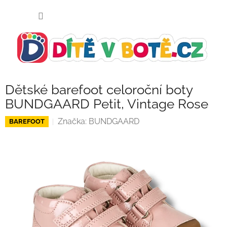
Přejít
NÁKUP
na
KOŠÍK
obsah
Dětské barefoot celoroční boty
BUNDGAARD Petit, Vintage Rose
Značka:
BUNDGAARD
BAREFOOT