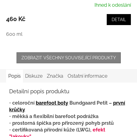
Ihned k odeslání
460 Kč
DETAIL
600 ml
ZOBRAZIT VŠECHNY SOUVISEJÍCÍ PRODUKTY
Popis
Diskuze
Značka
Ostatní informace
Detailní popis produktu
•
celoroční
barefoot boty
Bundgaard Petit –
první
krůčky
•
měkká a flexibilní barefoot podrážka
•
prostorná špička pro přirozený pohyb prstů
•
certifikovaná přírodní kůže (LWG),
efekt
"lakovky"