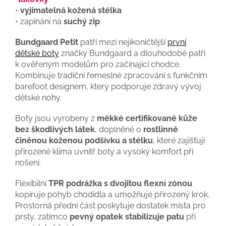
•
vyjímatelná kožená stélka
• zapínání na
suchý zip
Bundgaard Petit
patří mezi nejikoničtější
první
dětské boty
značky Bundgaard a dlouhodobě patří
k ověřeným modelům pro začínající chodce.
Kombinuje tradiční řemeslné zpracování s funkčním
barefoot designem, který podporuje zdravý vývoj
dětské nohy.
Boty jsou vyrobeny z
měkké certifikované kůže
bez škodlivých látek
, doplněné o
rostlinně
činěnou koženou podšívku a stélku
, které zajišťují
přirozené klima uvnitř boty a vysoký komfort při
nošení.
Flexibilní
TPR podrážka s dvojitou flexní zónou
kopíruje pohyb chodidla a umožňuje přirozený krok.
Prostorná přední část poskytuje dostatek místa pro
prsty, zatímco
pevný opatek stabilizuje patu
při