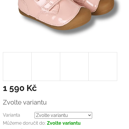
1 590 Kč
Měrná
Zvolte variantu
cena:
Varianta
Můžeme doručit do:
Zvolte variantu