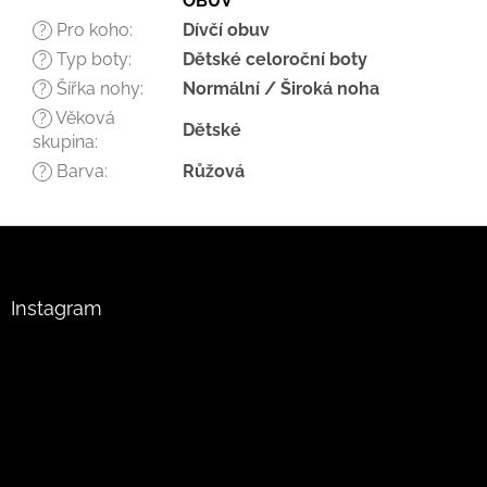
OBUV
Pro koho
:
Dívčí obuv
?
Typ boty
:
Dětské celoroční boty
?
Šířka nohy
:
Normální / Široká noha
?
Věková
?
Dětské
skupina
:
Barva
:
Růžová
?
Z
á
p
a
Instagram
t
í