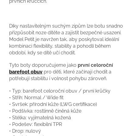
prvních krůčcích.
Díky nastavitelným suchým zipům lze botu snadno
přizpůsobit noze dítěte a zajistit bezpečné usazení.
Model Petit je navržen tak, aby poskytoval ideální
kombinaci flexibility, stability a pohodlí během
období, kdy se dítě učí chodit.
Tyto boty doporučujeme jako
první celoroční
barefoot obuv
pro děti, které začínají chodit a
potřebují stabilitu i volnost pohybu zároveň.
• Typ: barefoot celoroční obuv / první krůčky
• Střih: Normal / Wide fit
• Svršek: přírodní kůže (LWG certifikace)
• Podšívka: rostlinně činěná kůže
• Stélka: vyjímatelná kožená
• Podešev: flexibilní TPR
• Drop: nulový