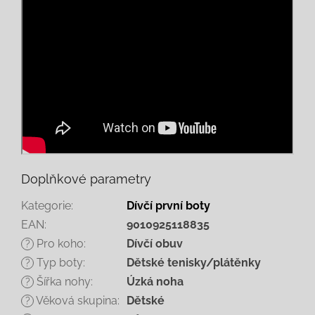
Doplňkové parametry
Kategorie
:
Dívčí první boty
EAN
:
9010925118835
Pro koho
:
Dívčí obuv
?
Typ boty
:
Dětské tenisky/plátěnky
?
Šířka nohy
:
Úzká noha
?
Věková skupina
:
Dětské
?