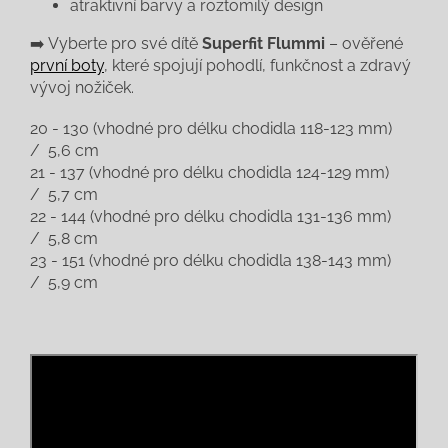
atraktivní barvy a roztomilý design
➡️ Vyberte pro své dítě
Superfit Flummi
– ověřené
první boty
, které spojují pohodlí, funkčnost a zdravý
vývoj nožiček.
20 - 130 (vhodné pro délku chodidla 118-123 mm)
/ 5,6 cm
21 - 137 (vhodné pro délku chodidla 124-129 mm)
/ 5,7 cm
22 - 144 (vhodné pro délku chodidla 131-136 mm)
/ 5,8 cm
23 - 151 (vhodné pro délku chodidla 138-143 mm)
/ 5,9 cm