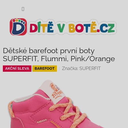
Přejít
NÁKUP
na
KOŠÍK
obsah
Dětské barefoot první boty
SUPERFIT, Flummi, Pink/Orange
Značka:
SUPERFIT
AKČNÍ SLEVA
BAREFOOT