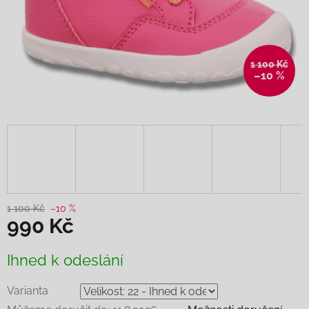
1 100 Kč
–10 %
1 100 Kč
–10 %
990 Kč
Měrná
Ihned k odeslání
cena:
Varianta