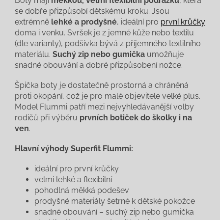
Boty mají
měkkou, velmi flexibilní podrážku
, která
se dobře přizpůsobí dětskému kroku. Jsou
extrémně
lehké a prodyšné
, ideální pro
první krůčky
doma i venku. Svršek je z jemné kůže nebo textilu
(dle varianty), podšívka bývá z příjemného textilního
materiálu.
Suchý zip nebo gumička
umožňuje
snadné obouvání a dobré přizpůsobení nožce.
Špička boty je dostatečně prostorná a chráněná
proti okopání, což je pro malé objevitele velké plus.
Model Flummi patří mezi nejvyhledávanější volby
rodičů při výběru
prvních botiček do školky i na
ven
.
Hlavní výhody Superfit Flummi:
ideální pro první krůčky
velmi lehké a flexibilní
pohodlná měkká podešev
prodyšné materiály šetrné k dětské pokožce
snadné obouvání – suchý zip nebo gumička