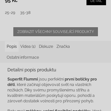
95 Kč
DETAIL
25-29
35-38
ZOBRAZIT VŠECHNY SOUVISEJÍCÍ PRODUKTY
Popis
Videa (1)
Diskuze
Značka
Ostatní informace
Detailní popis produktu
Superfit Flummi
jsou perfektní
první botičky pro
děti
, které začínají objevovat svět na vlastních
nožkách. Díky svému promyšlenému střihu a
kvalitním materiálům poskytují oporu, pohodlí a
zároveň dostatek volnosti pro přirozený pohyb.