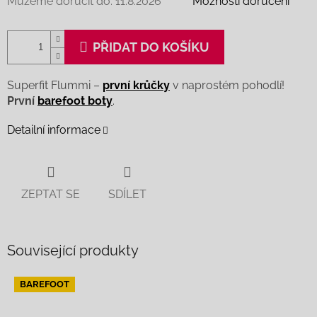
Můžeme doručit do:
11.8.2026
Možnosti doručení
PŘIDAT DO KOŠÍKU
Superfit Flummi –
první krůčky
v naprostém pohodlí!
První
barefoot boty
.
Detailní informace
ZEPTAT SE
SDÍLET
Související produkty
BAREFOOT