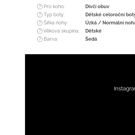
Pro koho
:
Dívčí obuv
?
Typ boty
:
Dětské celoroční bot
?
Šířka nohy
:
Úzká / Normální noh
?
Věková skupina
:
Dětské
?
Barva
:
Šedá
?
Z
á
p
a
t
Instagr
í