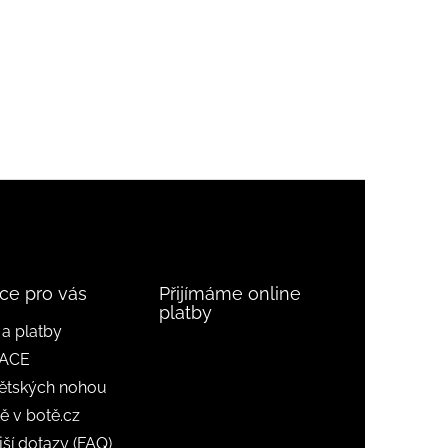
ce pro vás
Přijímáme online
platby
a platby
ACE
ětských nohou
ě v botě.cz
jší dotazy (FAQ)