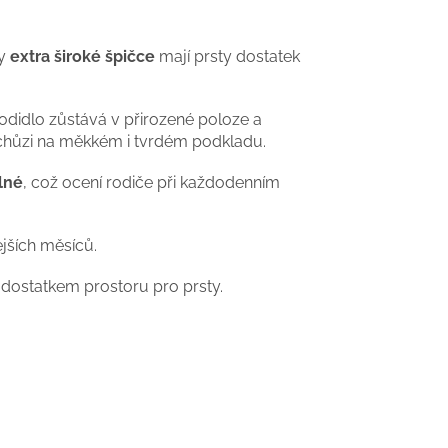
ky
extra široké špičce
mají prsty dostatek
odidlo zůstává v přirozené poloze a
 chůzi na měkkém i tvrdém podkladu.
lné
, což ocení rodiče při každodenním
ejších měsíců.
 dostatkem prostoru pro prsty.