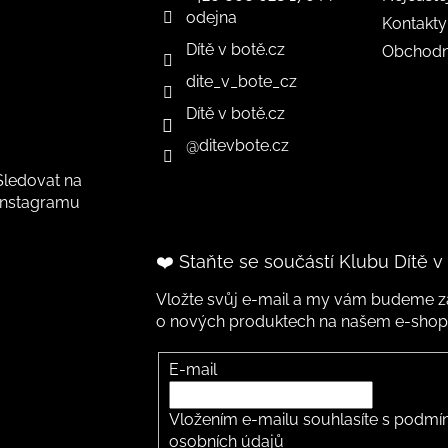
odejna
Kontakty
Dítě v botě.cz
Obchodn
dite_v_bote_cz
Dítě v botě.cz
@ditevbote.cz
Sledovat na
Instagramu
❤️ Staňte se součástí Klubu Dítě v
Vložte svůj e-mail a my vám budeme za
o nových produktech na našem e-shop
E-mail
Vložením e-mailu souhlasíte s
podmín
osobních údajů