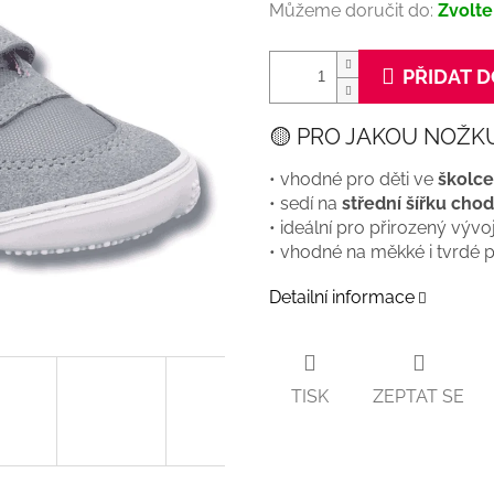
Můžeme doručit do:
Zvolte
PŘIDAT D
🟡 PRO JAKOU NOŽK
• vhodné pro děti ve
školce 
• sedí na
střední šířku chod
• ideální pro přirozený výv
• vhodné na měkké i tvrdé 
Detailní informace
TISK
ZEPTAT SE