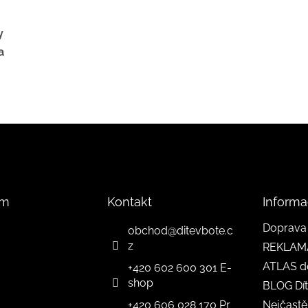
y
a
am
Kontakt
Informa
Doprava 
obchod
@
ditevbote.c
z
REKLAM
ATLAS d
+420 602 600 301 E-
shop
BLOG Dít
+420 606 028 170 Pr
Nejčastě