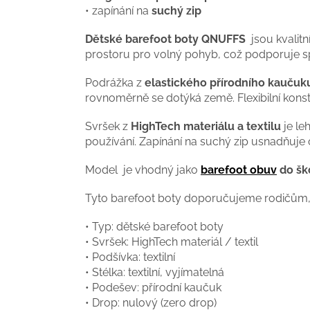
• zapínání na
suchý zip
Dětské barefoot boty QNUFFS
jsou kvalit
prostoru pro volný pohyb, což podporuje s
Podrážka z
elastického přírodního kaučuk
rovnoměrně se dotýká země. Flexibilní kons
Svršek z
HighTech materiálu a textilu
je le
používání. Zapínání na suchý zip usnadňuje
Model je vhodný jako
barefoot obuv
do ško
Tyto barefoot boty doporučujeme rodičům, k
• Typ: dětské barefoot boty
• Svršek: HighTech materiál / textil
• Podšívka: textilní
• Stélka: textilní, vyjímatelná
• Podešev: přírodní kaučuk
• Drop: nulový (zero drop)