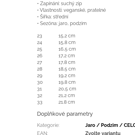
• Zapínání: suchý zip
• Vlastnosti: veganské, pratelné
• Šířka: střední
• Sezóna: jaro, podzim
23
15,2 cm
24
15,8 cm
25
16,5 cm
26
17,2 cm
27
17,8 cm
28
18,5 cm
29
19,2 cm
30
19,8 cm
31
20,5 cm
32
21,2 cm
33
21.8 cm
Doplňkové parametry
Kategorie
:
Jaro / Podzim / CE
EAN
:
Zvolte variantu