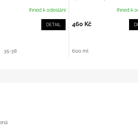
Purifiant Casque
Ihned k odeslání
Ihned k o
č
460 Kč
DETAIL
D
35-38
600 ml
šená