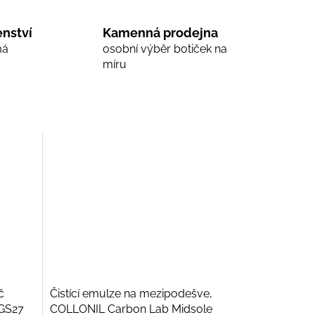
nství
Kamenná prodejna
má
osobní výběr botiček na
míru
č
Čistící emulze na mezipodešve,
 GS27
COLLONIL Carbon Lab Midsole