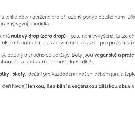
ní a lehké boty navržené pro přirozený pohyb dětské nohy. Dí
právný vývoj chodidla.
u
má
nulový drop (zero drop)
– pata není vyvýšená, takže ch
trukce chrání nohu, ale zároveň umožňuje cit pro povrch při
hký, odolný a snadno se udržuje. Boty jsou
veganské a prate
 obouvání a podporuje samostatnost dítěte.
lky i školy
, ideální pro každodenní nošení během jara a tepl
teří hledají
lehkou, flexibilní a veganskou dětskou obuv
s