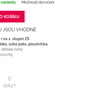
 variantu
Možnosti doručení
O KOŠÍKU
U JSOU VHODNÉ
i na 1. stupni ZŠ
idla, úzká pata, ploutvička
oj dětské nohy
povrchy
SDÍLET