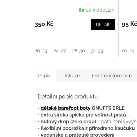
Ihned k odeslání
350 Kč
95 K
DETAIL
20-23
24-27
28-30
31-33
20-24
Popis
Diskuze
Ostatní informace
Detailní popis produktu
•
dětské barefoot boty
QNUFFS ERLE
•
extra široká špička pro volnost prstů
•
nulový drop (zero drop)
– pata není vyvý
•
flexibilní podrážka z přírodního kaučuku
•
veganské a pratelné provedení